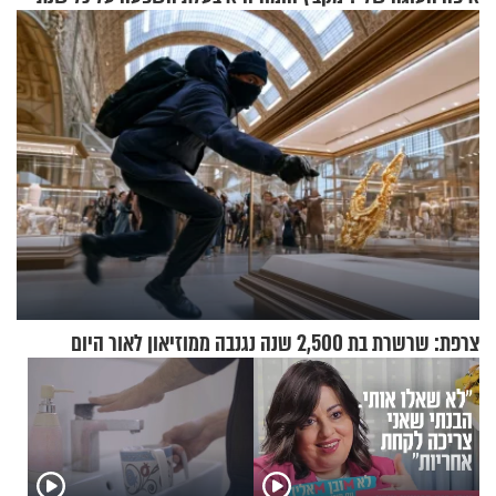
כייפי מספר 1
תשפ"ז
צרפת: שרשרת בת 2,500 שנה נגנבה ממוזיאון לאור היום