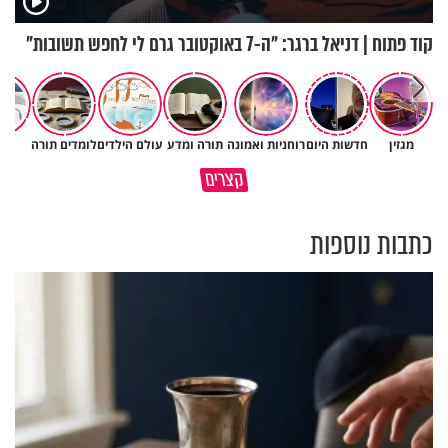
קוד פתוח | דניאל ברגר: "ה-7 באוקטובר גרם לי לחפש תשובות"
״ זו הייתה ההחלטה הכי קשה
מגזין
חדשות היום
רוחניות ואמונה
תורה ומדע
עולם הילדים
לומדים תורה
יהד
איך יתכן שעם ישראל הצליח
שלקחתי בחיים": לורה כהן בריאיו
קצרים
לשרוד במדבר ארבעים שנים?
אישי מרגש
כתבות נוספות