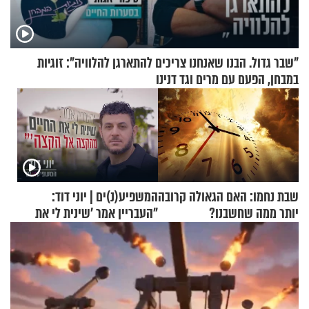
"שבר גדול. הבנו שאנחנו צריכים להתארגן להלוויה": זוגיות
במבחן, הפעם עם מרים וגד דנינו
שבת נחמו: האם הגאולה קרובה
המשפיע(נ)ים | יוני דוד:
יותר ממה שחשבנו?
"העבריין אמר 'שינית לי את
החיים מהקצה אל הקצה'"