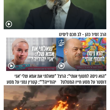
הרב זמיר כהן - לב חכם לימינו
"הוא ניסה לחטוף אותי": הרצל
"שאלתי את אמא שלי 'אני
דוסטר על מסע חייו המטלטל
יהודייה?'": קטרין נמני על מסע
ההתחזקות המרגש