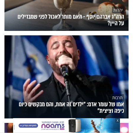
יהדות
הרה"ג אברהם יוסף - האם מותר לאכול לפני שמבדילים
על היין?
תרבות
אמו של עומר אדם: "ילדים זה אמת, והם מבקשים כיום
כיפה וציצית"
X