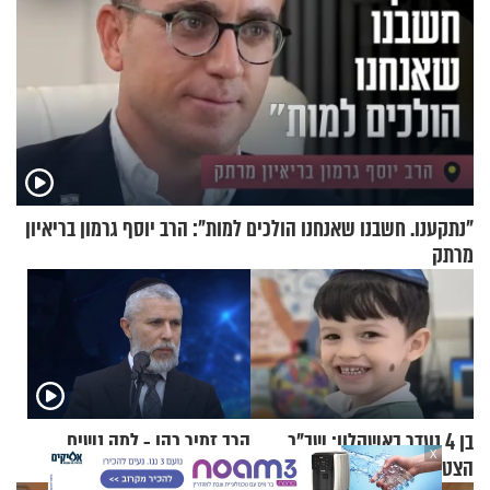
"נתקענו. חשבנו שאנחנו הולכים למות": הרב יוסף גרמון בריאיון
מרתק
בן 4 נעדר באשקלון: שב"כ
הרב זמיר כהן - למה נשים
X
הצטרף למאמצי האיתור
פטורות ממצוות תפילין?