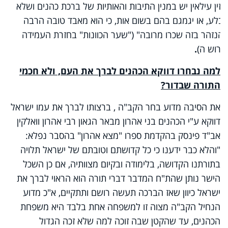
רזין עילאין יש במנין התיבות והאותיות של ברכת כהנים ושלא
יבלע, או יגמגם בהם בשום אות, כי הוא מאבד טובה הרבה
והנזהר בזה שכרו מרובה" ("שער הכוונות" בחזרת העמידה
דרוש ה)
.
למה נבחרו דווקא הכהנים לברך את העם, ולא חכמי
התורה שבדור?
את הסיבה מדוע בחר הקב"ה , ברצותו לברך את עמו ישראל
דווקא ע"י הכהנים בני אהרון מבאר הגאון רבי אהרון וואלקין
אב"ד פינסק בהקדמת ספרו "מצא אהרון" בהסבר נפלא:
"והלא כבר ידענו כי כל קדושתם וטובתם של ישראל תלויה
בתורתנו הקדושה, בלימודה ובקיום מצוותיה, אם כן השכל
הישר נותן שהת"ח המדבר דברי תורה הוא הראוי לברך את
ישראל כיוון שאז הברכה תעשה רושם ותתקיים, א"כ מדוע
הנחיל הקב"ה מצוה זו למשפחה אחת בלבד היא משפחת
הכהנים, עד שהקטן שבה זוכה למה שלא זכה הגדול