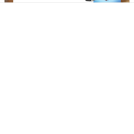
תשעה באב | מסע לירושלים של פעם: המאבק על המקוואות