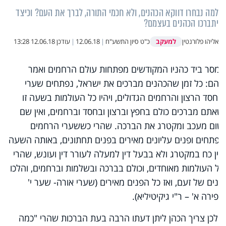
למה נבחרו דווקא הכהנים, ולא חכמי התורה, לברך את העם? וכיצד
יתברכו הכהנים בעצמם?
למעקב
אליהו פלורנטין
כ"ט סיון התשע"ח
|
12.06.18
|
עודכן
12.06.18 13:28
"מסר ביד כהניו המקודשים מפתחות עולם הרחמים ואמר
להם: כל זמן שהכהנים מברכים את ישראל, נפתחים שערי
החסד הרצון והרחמים הגדולים, ויהיו כל העולמות בשעה זו
שאתם מברכים כולם בחפץ וברצון ובחסד וברחמים, ואין שם
שום מעכב ומקטרג את הברכה. שהרי כששערי הרחמים
נפתחים ופנים עליונים מאירים בפנים תחתונים, באותה השעה
אין כח במקטרג ולא בבעל דין למעלה לעורר דין ועונש, שהרי
כל העולמות מאוחדים, וכולם בברכה ובשלמות וברחמים, והלכו
פנים של זעם, ואז כל הפנים מאירים (שערי אורה- שער י'
ספירה א' – ר"י גיקיטיליא).
"ולכן צריך הכהן ליתן דעתו הרבה בעת הברכות שהרי "כמה