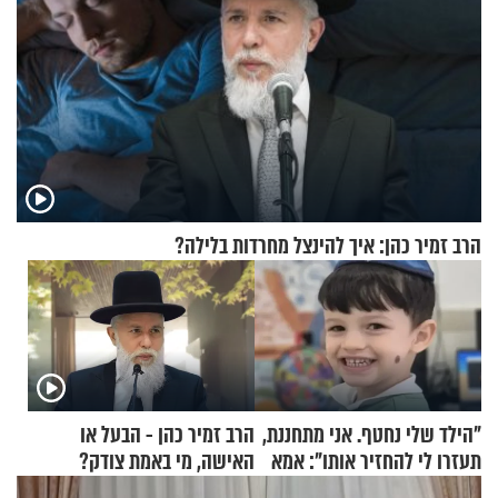
הרב זמיר כהן: איך להינצל מחרדות בלילה?
"הילד שלי נחטף. אני מתחננת,
הרב זמיר כהן - הבעל או
תעזרו לי להחזיר אותו": אמא
האישה, מי באמת צודק?
של יובל בן ה-4 בריאיון דומע