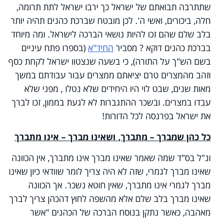
שתתרבה תבואתם של ישראל כך ירבו ישראל לתת תרומה,
חלה, ביכורים, ואשי ה'. לכן מובטח שברכת כהנים תהיה יותר
בלב שלם שהם זכו להיות נושאי הברכה לישראל. ומה מיוחד
בברכת כהנים דוקא ? מסביר
החיד"א
(בספרו פתח עיניים
בשם הש"ך על התורה), כי בשעה שנצטוו ישראל לקחת כסף
וזהב מהמצרים טרם יציאתם ממצרים עבור עבודתם במשך
מאות שנים, שבט לוי היו היחידים שלא נטלו , מפני שלא
עבדו במצרים. ובשכר ההתגברות לא לגעת בממון, זכו לברך
את ישראל בפרנסה לכל הדורות!
כל כהן שמברך – מתברך, ושאינו מברך – אינו מתברך
ונ"ל בס"ד שמה שאמר שאינו מברך אינו מתברך, אין הכוונה
שאינו מברך לגמרי, שזה לא היה צריך לומר שוודאי כיון שאינו
מברך לגמרי אינו מתברך, שאין חוטא נשכר. אך הכוונה
שאינו מברך בלב שלם אלא מהשפה לחוץ דהכהן צריך לברך
מאהבה, כאשר נתקן בנוסח הברכה של הכהנים "אשר