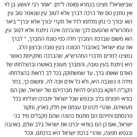
שבישראל? מצינו בגמרא (סוטה ל"ח): "אמר רבי יהושע בן לוי
אין נותנין כוס של ברכה לברך אלא לטוב עין שנאמר טוב עין
הוא יבורך כי נתן מלחמו לדל אל תקרי יבורך אלא יברך" ביאר
המהרש"א שהטעם לכך שהברכה אינה ניתנת אלא לטוב עין,
הוא משום שברכת המברך חלה כפי כוונת המברך, " לברך
את עמו ישראל באהבה" הכוונה בעין טובה וברצון הלב.
נמצינו למדים מדברי המהרש"א, שהברכה מתקיימת כאשר
היא ניתנת בעין טובה, והמברך מעונין באושרו ובהצלחתו של
האדם שאותו ברך, עד שמשתוקק בכל לב לראות בהצלחתו-
מידה זו נשגבה היא, ולא כל אדם זוכה לה. ומשום כך, בחר
הקב"ה דווקא בכהנים להיות מברכיהם של ישראל, שכן הם
בודאי חפצים בלב ובנפש שכל ישראל יתברכו ויצליחו בכל
מעשיהם, שהרי לכהנים עצמם אין חלק בארץ, ומקור
פרנסתם וחייהם הם מתנות כהונה שהם מקבלים מיד בני
ישראל, ואם כן הם בוודאי יברכו את ישראל בלב שלם, באהבה
ובנפש חפצה, שהרי ברכת ישראל היא ברכתם, וככל