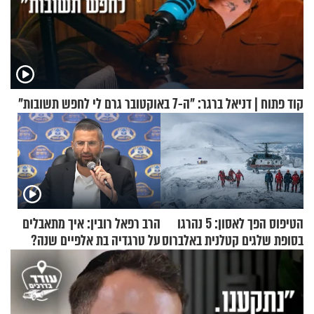
קוד פתוח | דניאל ברגר: "ה-7 באוקטובר גרם לי לחפש תשובות"
הטיפוס הפך לאסון: 5 נהרגו
הרב רפאל רובין: איך מתאבלים
בסופת שלגים קטלנית באלברוס
על טרגדיה בת אלפיים שנה?