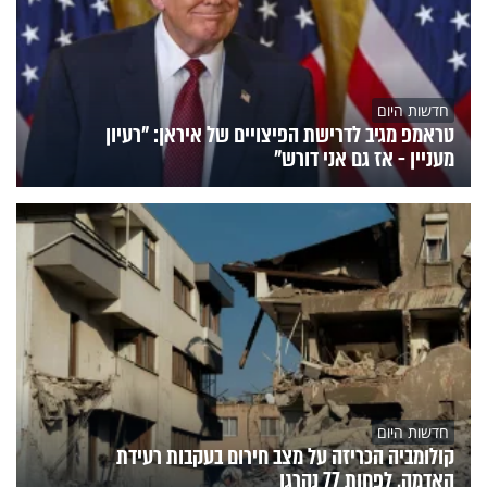
חדשות היום
טראמפ מגיב לדרישת הפיצויים של איראן: "רעיון
מעניין - אז גם אני דורש"
חדשות היום
קולומביה הכריזה על מצב חירום בעקבות רעידת
האדמה, לפחות 77 נהרגו