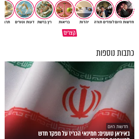
חדשות היום
לומדים תורה
יהדות
בריאות
רץ ברשת
דעות וטורים
תרבות
מי שאמר והיה העולם זה אבא
קצרים
שלנו
חמאס הוא פצצה מתקתקת
כתבות נוספות
חדשות היום
באיראן טוענים: חמינאי הכריז על מפקד חדש