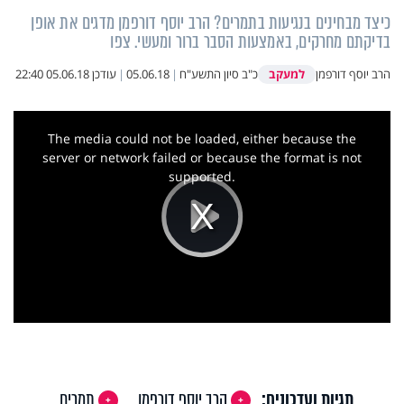
כיצד מבחינים בנגיעות בתמרים? הרב יוסף דורפמן מדגים את אופן
בדיקתם מחרקים, באמצעות הסבר ברור ומעשי. צפו
למעקב
הרב יוסף דורפמן
כ"ב סיון התשע"ח
|
05.06.18
|
עודכן
05.06.18 22:40
This
is
a
The media could not be loaded, either because the
modal
window.
server or network failed or because the format is not
supported.
Play
Video
תגיות ועדכונים:
הרב יוסף דורפמן
תמרים