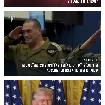
למשמרות המהפכה
חדשות היום
הרמטכ״ל: "ערוכים לחזרה ללחימה עצימה"; מפקד
סנטקום השתתף בפורום המבצעי