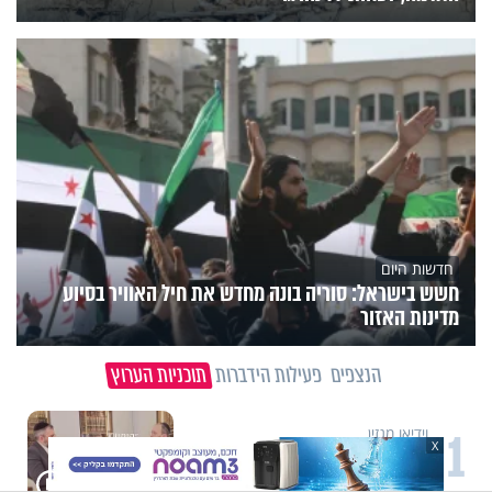
חדשות היום
חשש בישראל: סוריה בונה מחדש את חיל האוויר בסיוע
מדינות האזור
הנצפים
פעילות הידברות
תוכניות הערוץ
1
וידיאו מגזין
X
"הגמגום לא מגדיר אותי": ישראל
שטרן על המגבלה שלא עוצרת אותו