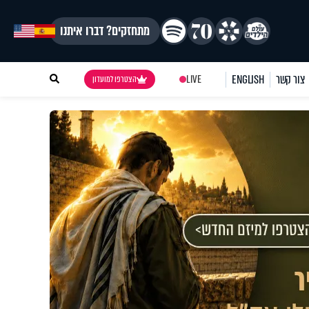
מתחזקים? דברו איתנו
צור קשר
ENGLISH
LIVE
הצטרפו למועדון