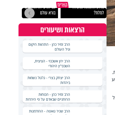
קצרים
מדוע האמונה נמשלה
גם ׳הרע׳ זה הרחמים של
האם מ
למלח?
בורא עולם
בשבת
הרצאות ושיעורים
הרב זמיר כהן - התהוות היקום
וגיל העולם
הרב ירון אשכנזי - הציצית,
השכפ"ץ היהודי
.
הרב יצחק בצרי - גלגול נשמות
ע
ביהדות
הרב זמיר כהן - הכוחות
ל
הרוחניים שבאדם על פי היהדות
הרב שניר גואטה - ההזדמנות