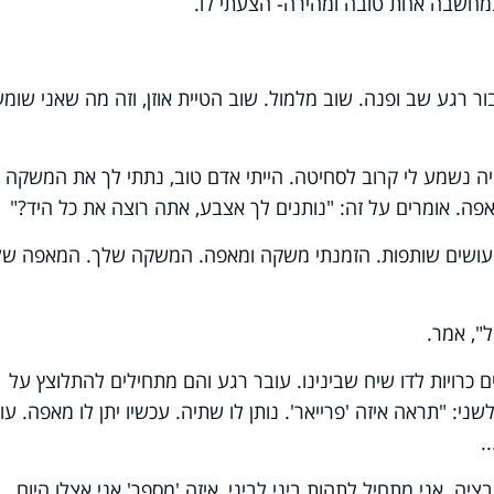
מחשבה אחת טובה ומהירה- הצעתי לו.
ר רגע שב ופנה. שוב מלמול. שוב הטיית אוזן, וזה מה שאני שומע
ה נשמע לי קרוב לסחיטה. הייתי אדם טוב, נתתי לך את המשקה
ה. אומרים על זה: "נותנים לך אצבע, אתה רוצה את כל היד?"
נו עושים שותפות. הזמנתי משקה ומאפה. המשקה שלך. המאפה שלי
", אמר.
ים כרויות לדו שיח שבינינו. עובר רגע והם מתחילים להתלוצץ על
י: "תראה איזה 'פרייאר'. נותן לו שתיה. עכשיו יתן לו מאפה. עו
.
יה. אני מתחיל לתהות ביני לביני, איזה 'מספר' אני אצלו היום…