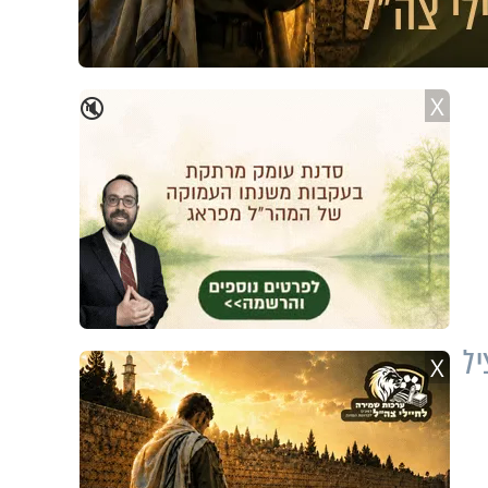
X
🔇
יל
X