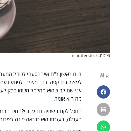
(צילום: shutterstock)
א
ביום ראשון ר"ח אייר נסעתי לכותל המערב
א
לעצמי כוס קפה ודבר מאפה. לפתע נעמד ב
אני שם לב שהוא ממלמל משהו ספק לעצמ
פייסבוק
מה הוא אומר.
הדפסה
"תוכל לקנות שתיה גם עבורי?" מיד הבנ
העגלה, בעזרתו הוא כנראה פונה לציבור.
ווטסאפ