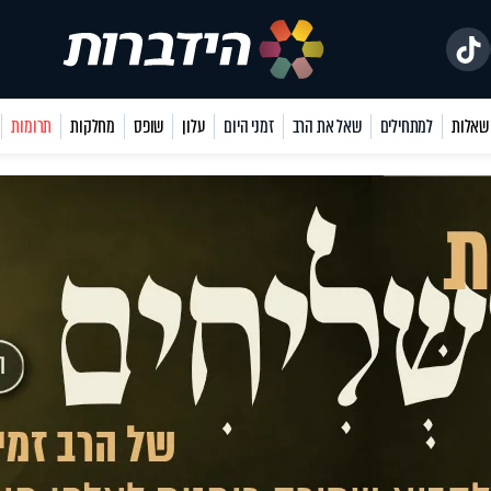
למתחילים
שאל את הרב
זמני היום
עלון
שופס
מחלקות
תרומות