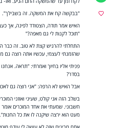
לקח זמן עד שהמשקה החם הגיע. ואז- ב
"בבקשה קח את המשקה. זה בשבילך".
מועדפים
האיש אמר תודה, הצטודד לפינה, אך כעבו
"תוכל לקנות לי גם מאפה?"
התחלתי להרגיש קצת לא טוב. זה כבר הי
שהזמנתי לעצמי, עכשיו אתה רוצה גם מאפ
פניתי אליו בחיוך ואמרתי: "תראה. אנח
בסדר?
אבל האיש לא הרפה: "אני רוצה גם לאכול
בשלב הזה אני קולט, שעיני ואוזני המוכר
חשבוני. שמעתי את אחד המוכרים אומר לשנ
מעט הוא ירצה שיקנה לו את כל החנות"..
אתם מבינים שזה לא עושה לי עודף מוטיבצ