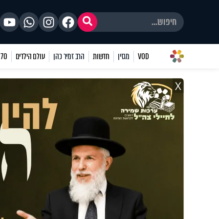
VOD
מגזין
חדשות
הרב זמיר כהן
עולם הילדים
70 שאלות
X