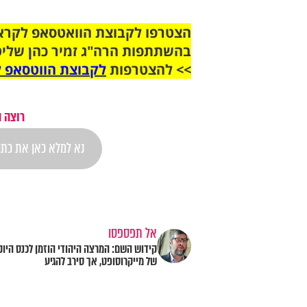
בהשתתפות הרה"ג זמיר כהן שליט
>> להצטרפות
לקבוצת הווטסאפ ל
רוצה 
אל תפספסו
קידוש השם: המרצה היהודי הוזמן לכנס היוק
של מייקרוסופט, אך סירב להגיע