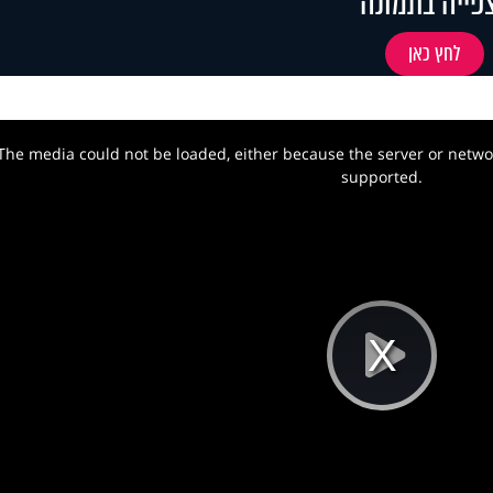
פייה בתמונה
לחץ כאן
The media could not be loaded, either because the server or networ
w.
supported.
Pla