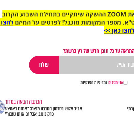
הצטרפו לקבוצת הוואטסאפ לקראת ZOOM ההשקה שיתקיים בתחילת השבוע הקרוב
"א. מספר המקומות מוגבל! לפרטים על המיזם
לחצו 
חצו כאן >>
התראה על כל תוכן חדש של רץ ברשת?
אני מסכים
למדיניות הפרטיות
הכתבה הבאה במדור
רתי
אביב אלוש בסרטון הסברה מנצח: "אנחנו באמצע
פרק כואב, אבל גם אותו נעבור"