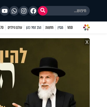
VOD
מגזין
חדשות
הרב זמיר כהן
עולם הילדים
70 שאלות
X