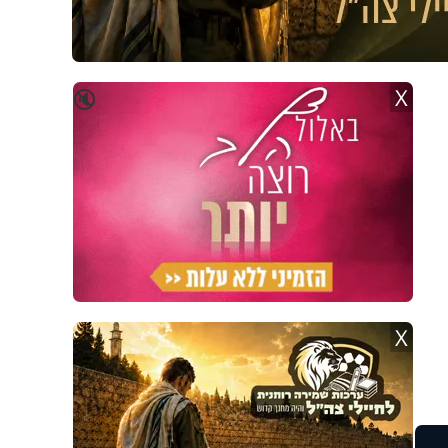
X
🔇
X