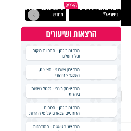
באיזה ארץ לומדים יותר
קצרים
גמרא בדרום קוריאה או
כל מה שנשבר יכול להיבנות
האם מ
בישראל?
מחדש
בשבת
הרצאות ושיעורים
הרב זמיר כהן - התהוות היקום
וגיל העולם
הרב ירון אשכנזי - הציצית,
השכפ"ץ היהודי
הרב יצחק בצרי - גלגול נשמות
ביהדות
הרב זמיר כהן - הכוחות
הרוחניים שבאדם על פי היהדות
הרב שניר גואטה - ההזדמנות