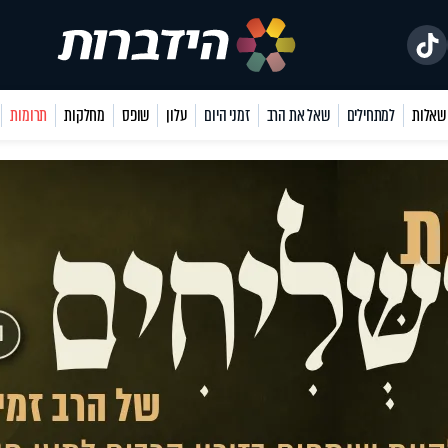
למתחילים
שאל את הרב
זמני היום
עלון
שופס
מחלקות
תרומות