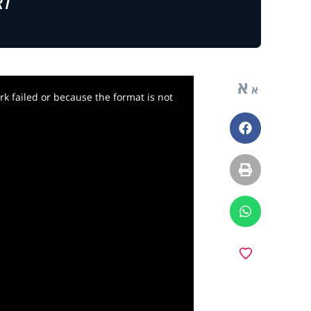
לצ
א
א
k failed or because the format is not
פייסבוק
הדפסה
ווטסאפ
y
מועדפים