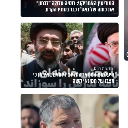
המודיעין האמריקני: רוסיה עלולה "לבחון"
את כוחה של נאט"ו כבר בסתיו הקרוב
חדשות היום
היעלמות המנהיג העליון: דיווחים באיראן כי
מצבו של חמינאי קשה