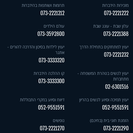
מזכירות הידברות
תרומות ושותפות בהידברות
073-2221212
073-2221222
עלון שבת - עונג שבת
עולם הילדים
073-3592800
073-2221388
יעוץ למתחזקים בתחילת הדרך
יעוץ לילדות בסיכון והדרכה להורים -
אתגר
073-2221232
073-3333320
יעוץ לנשים בטהרת המשפחה -
קו ההלכה הידברות
מתחברות
073-3333300
02-6301516
יעוץ תמיכה וסיוע לנשים בהריון
דיווח וסיוע במקרי התבוללות
052-9551591
052-9551591
הזמנת חוגי בית (בחינם)
נופשים
073-2221270
073-2221290