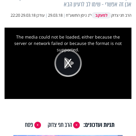
אכן זה אפשרי - שימו לב לרעיון הבא
למעקב
הרב חגי צדוק
י"ג ניסן התשע"ח
|
29.03.18
|
עודכן
29.03.18 22:20
This
is
a
The media could not be loaded, either because the
modal
window.
server or network failed or because the format is not
supported.
Play
Video
תגיות ועדכונים:
הרב חגי צדוק
פסח