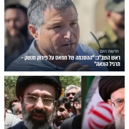
חדשות היום
ראש השב"כ: "ההסכמה של חמאס על פירוק מנשק -
תרגיל הונאה"