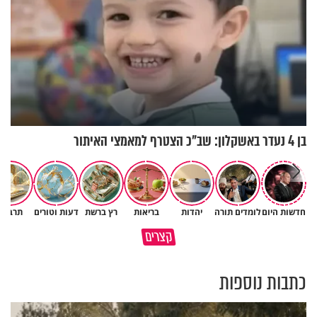
בן 4 נעדר באשקלון: שב"כ הצטרף למאמצי האיתור
חדשות היום
לומדים תורה
יהדות
בריאות
רץ ברשת
דעות וטורים
תרבות
באיזה ארץ לומדים יותר גמרא
קצרים
בדרום קוריאה או בישראל?
כל מה שנשבר יכול להיבנות מחד
כתבות נוספות