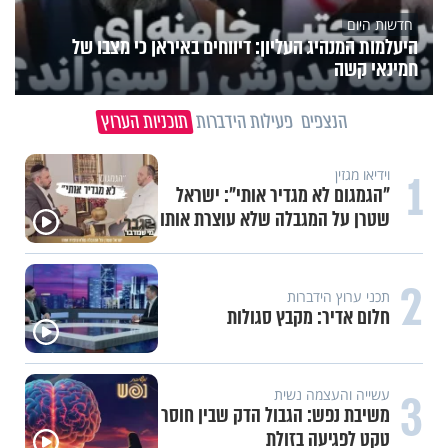
חדשות היום
היעלמות המנהיג העליון: דיווחים באיראן כי מצבו של
חמינאי קשה
הנצפים
פעילות הידברות
תוכניות הערוץ
1
וידיאו מגזין
"הגמגום לא מגדיר אותי": ישראל
שטרן על המגבלה שלא עוצרת אותו
2
תכני ערוץ הידברות
חלום אדיר: מקבץ סגולות
3
עשייה והעצמה נשית
משיבת נפש: הגבול הדק שבין חוסר
טקט לפגיעה בזולת