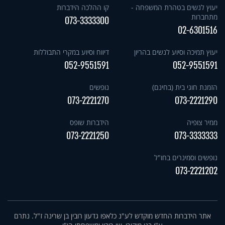
יעוץ לנשים בטהרת המשפחה -
קו ההלכה הידברות
מתחברות
073-3333300
02-6301516
יעוץ תמיכה וסיוע לנשים בהריון
דיווח וסיוע במקרי התבוללות
052-9551591
052-9551591
הזמנת חוגי בית (בחינם)
נופשים
073-2221270
073-2221290
ממיר צופיה
הידברות שופס
073-2221250
073-3333333
נופשים וסמינרים בחו"ל
073-2221202
אתר הידברות החדש מוקדש לע"נ כלאפו גדעון רובין בן שרינה ז"ל. נתרם