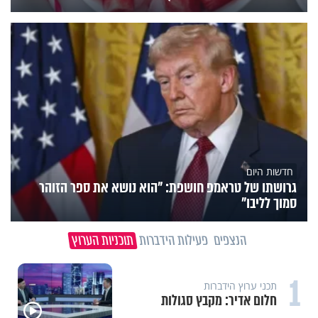
חדשות היום
גרושתו של טראמפ חושפת: "הוא נושא את ספר הזוהר
סמוך לליבו"
הנצפים
פעילות הידברות
תוכניות הערוץ
1
תכני ערוץ הידברות
חלום אדיר: מקבץ סגולות