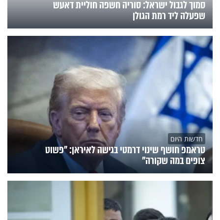
סמוך לגבול ישראל: סוריה חשפה חוליית דאעש
שפעלה ליד רמת הגולן
חדשות היום
טראמפ חושף שינוי דרמטי בגישה לאיראן: "פשוט
צופים במה שקורה"