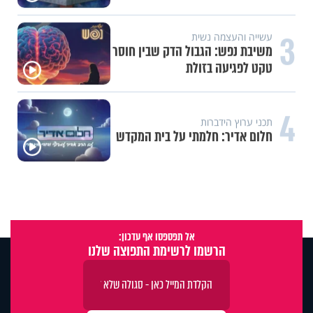
3
עשייה והעצמה נשית
משיבת נפש: הגבול הדק שבין חוסר
טקט לפגיעה בזולת
4
תכני ערוץ הידברות
חלום אדיר: חלמתי על בית המקדש
אל תפספסו אף עדכון:
הרשמו לרשימת התפוצה שלנו