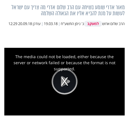
מאור אדרי שומע בשיחה עם הרב שלום אדרי מה צריך עם ישראל
לעשות על מנת להביא אליו את הגאולה השלמה
למעקב
הרב שלום ארוש
ג' ניסן התשע"ח
|
19.03.18
|
עודכן
20.09.18 12:29
This
is
a
The media could not be loaded, either because the
modal
window.
server or network failed or because the format is not
supported.
Play
Video