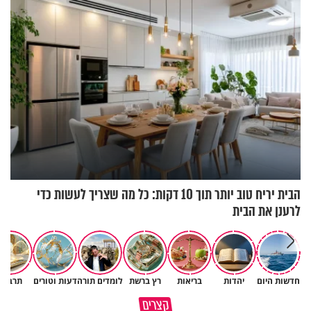
הבית יריח טוב יותר תוך 10 דקות: כל מה שצריך לעשות כדי
לרענן את הבית
חדשות היום
יהדות
בריאות
רץ ברשת
לומדים תורה
דעות וטורים
תרבות
כל אחד מאיתנו הוא עולם ומלואו
למה אנחנו לא רואים את הברכה?
קצרים
שנברא בצלם אלוקים
פרשת ראה