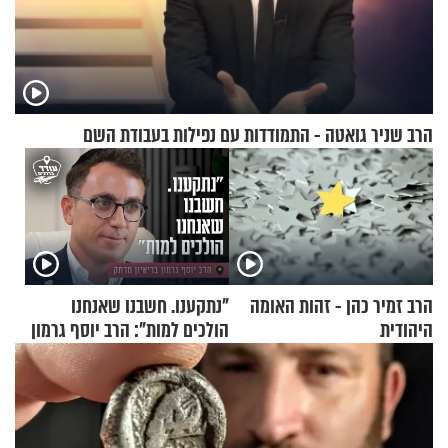
הרב שניר גואטה - התמודדות עם נפילות בעבודת השם
הרב זמיר כהן - זהות האומה
"נתקענו. חשבנו שאנחנו
היהודית
הולכים למות": הרב יוסף גרמון
בריאיון מרתק