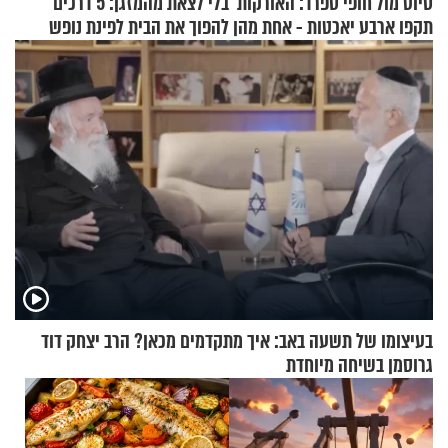
סיוט מול חופי ספרד: האורקות
בלי לצאת מהמזגן: 5 דרכים
תקפו ארבע יאכטות - אחת מהן
להפוך את הבית לפינת נופש
טבעה
מעוצבת
בעיצומו של תשעה באב: איך מתקדמים מכאן? הרב יצחק דוד
גרוסמן בשיחה מיוחדת