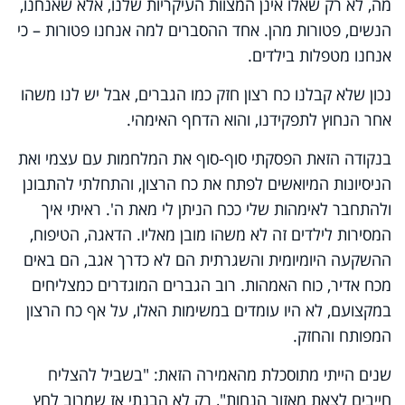
מה, לא רק שאלו אינן המצוות העיקריות שלנו, אלא שאנחנו,
הנשים, פטורות מהן. אחד ההסברים למה אנחנו פטורות – כי
אנחנו מטפלות בילדים.
נכון שלא קבלנו כח רצון חזק כמו הגברים, אבל יש לנו משהו
אחר הנחוץ לתפקידנו, והוא הדחף האימהי.
בנקודה הזאת הפסקתי סוף-סוף את המלחמות עם עצמי ואת
הניסיונות המיואשים לפתח את כח הרצון, והתחלתי להתבונן
ולהתחבר לאימהות שלי ככח הניתן לי מאת ה'. ראיתי איך
המסירות לילדים זה לא משהו מובן מאליו. הדאגה, הטיפוח,
ההשקעה היומיומית והשגרתית הם לא כדרך אגב, הם באים
מכח אדיר, כוח האמהות. רוב הגברים המוגדרים כמצליחים
במקצועם, לא היו עומדים במשימות האלו, על אף כח הרצון
המפותח והחזק.
שנים הייתי מתוסכלת מהאמירה הזאת: "בשביל להצליח
חייבים לצאת מאזור הנחות", רק לא הבנתי אז שמרוב לחץ