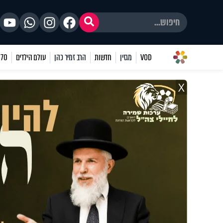
VOD
מגזין
חדשות
הרב זמיר כהן
עולם הילדים
70 שאלות
X