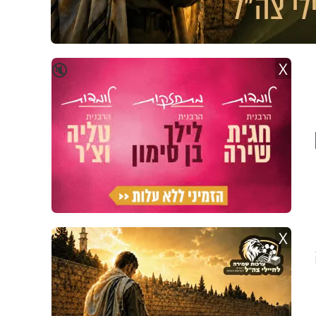
X
🔇
X