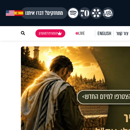
מתחזקים? דברו איתנו
צור קשר
ENGLISH
LIVE
הצטרפו למועדון