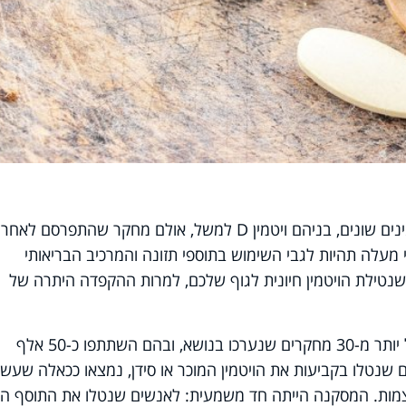
ישראלים רבים נוהגים ליטול מדי יום ויטמינים שונים, בניהם ויטמין D למשל, אולם מחקר שהתפרסם 
מעלה תהיות לגבי השימוש בתוספי תזונה והמרכיב הבריאותי
נטילת הויטמין חיונית לגוף שלכם, למרות ההקפדה היתרה של
המחקר שפורסם הוא סקירה מורחבת של יותר מ-30 מחקרים שנערכו בנושא, ובהם השתתפו כ-50 אלף
 שנטלו בקביעות את הויטמין המוכר או סידן, נמצאו ככאלה שעשוי
צמות. המסקנה הייתה חד משמעית: לאנשים שנטלו את התוסף הי