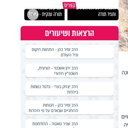
קצרים
תעצום לרגע את העינים
עם קטן שמצליח לשאת
כך ת
ותגיד תודה
תורה ענקית - כיצד?
הטוב
הרצאות ושיעורים
הרב זמיר כהן - התהוות היקום
וגיל העולם
הרב ירון אשכנזי - הציצית,
לאחרונה
השכפ"ץ היהודי
הרב יצחק בצרי - גלגול נשמות
ביהדות
הרב זמיר כהן - הכוחות
הרוחניים שבאדם על פי היהדות
ים
הרב שניר גואטה - ההזדמנות
ה