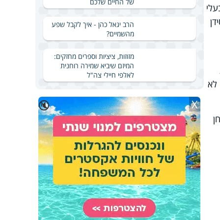
של החיים שלכם
מלית, היו בעלי
דן
הרב יגאל כהן - איך לקבל שפע
מהשמיים?
מזוזות, ציציות וספרים מחזקים:
המיזם שיביא שמירה רוחנית
לאלפי חיילי צה"ל
הם לא
X
🔇
חן