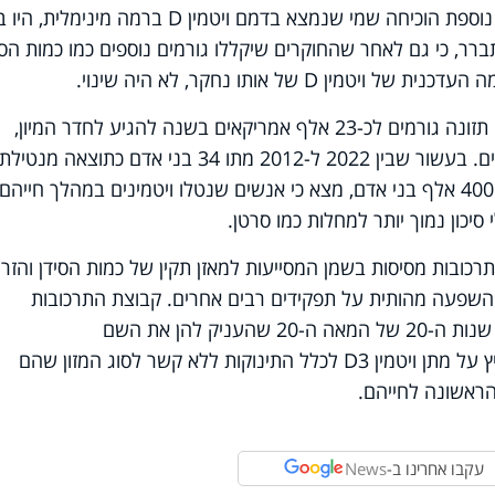
סיכון דומה לאלה שלא נטלו אותו. בדיקה נוספת הוכיחה שמי שנמצא בדמם ויטמין D ברמה מיני
ברר, כי גם לאחר שהחוקרים שיקללו גורמים נוספים כמו כמות הסי
D של אותו נחקר, לא היה שינוי.
על פי מחקר שנערך בשנת 2016, תוספי תזונה גורמים לכ-23 אלף אמריקאים בשנה להגיע לחדר המיון,
ובמקרים חריגים אף עשויים להיות מסוכנים. בעשור שבין 2022 ל-2012 מתו 34 בני אדם כתוצאה מנטילת
התוספים. מחקר מקיף נוסף בו השתתפו 400 אלף בני אדם, מצא כי אנשים שנטלו ויטמינים במהלך חיי
סיכון נמוך יותר למחלות כמו סרטן.
 של חמש תרכובות מסיסות בשמן המסייעות למאזן תקין של כמות הסידן והזר
ש השפעה מהותית על תפקידים רבים אחרים. קבוצת התרכובות
התגלתה על ידי אלמר מקקולום בתחילת שנות ה-20 של המאה ה-20 שהעניק להן את השם
"ויטמין D". משרד הבריאות, למשל, ממליץ על מתן ויטמין D3 לכלל התינוקות ללא קשר לסוג המזון שהם
ראשונה לחייהם.
עקבו אחרינו ב-
News