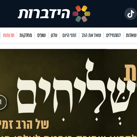
למתחילים
שאל את הרב
זמני היום
עלון
שופס
מחלקות
תרומות