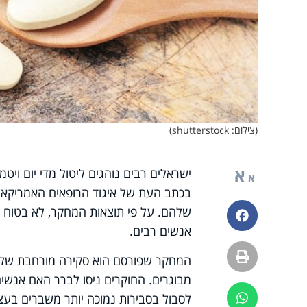
(צילום: shutterstock)
א
א
בכתב העת של איגוד הרופאים האמריקאי 
שלהם. על פי תוצאות המחקר, לא בטוח ש
פייסבוק
אנשים רבים.
הדפסה
מבוגרים. החוקרים ניסו לברר האם אנשים
לסבול בסבירות נמוכה יותר משברים בע
ווטסאפ