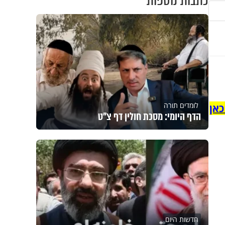
כתבות נוספות
לומדים תורה
כאן
הדף היומי: מסכת חולין דף צ"ט
חדשות היום