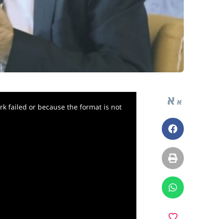
א
א
k failed or because the format is not
פייסבוק
הדפסה
ווטסאפ
מועדפים