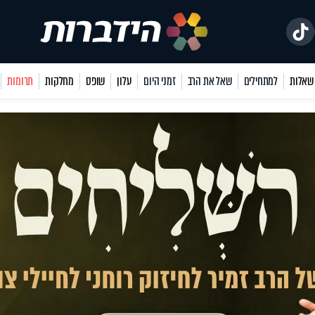
למתחילים
שאל את הרב
זמני היום
עלון
שופס
מחלקות
תרומות