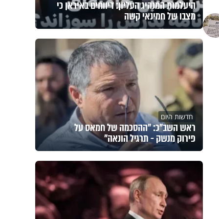
היעלמות המנהיג העליון: דיווחים באיראן כי
מצבו של חמינאי קשה
חדשות היום
ראש השב"כ: "ההסכמה של חמאס על
פירוק מנשק - תרגיל הונאה"