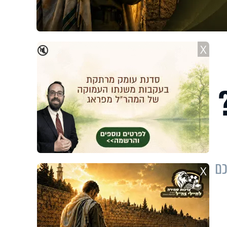
X
🔇
כם
X