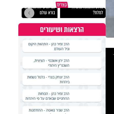
קצרים
מדוע האמונה נמשלה
גם ׳הרע׳ זה הרחמים של
האם מ
למלח?
בורא עולם
בשבת
הרצאות ושיעורים
הרב זמיר כהן - התהוות היקום
וגיל העולם
This
is
a
modal
windo
הרב ירון אשכנזי - הציצית,
השכפ"ץ היהודי
הרב יצחק בצרי - גלגול נשמות
ביהדות
הרב זמיר כהן - הכוחות
הרוחניים שבאדם על פי היהדות
הרב שניר גואטה - ההזדמנות