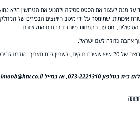
על מנת לעצור את הסטטיסטיקה ולמנוע את הגירושין הלא נחוצ
ת איכותית, שתימסר על ידי מיטב היועצים הבכירים של המחלקה
ר הטיפולים, יחס עם התמחות מיוחדת בתחום התקשורת.
ך אהבה גדולה לעם ישראל.
כל שעליכם לעשות הוא להזדרז ולארגן קבוצה של 20 איש שאינם רווקים, ולשריין לכם תאריך. הזדרזו לה
073-222131, או במייל
imonb@htv.co.il
חמותה