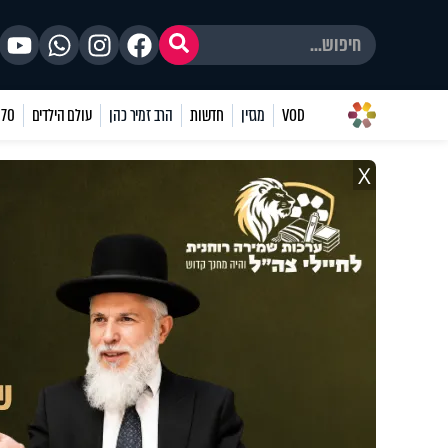
VOD
מגזין
חדשות
הרב זמיר כהן
עולם הילדים
70 שאלות
X