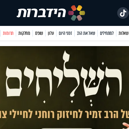
למתחילים
שאל את הרב
זמני היום
עלון
שופס
מחלקות
תרומות