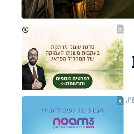
X
🔇
ו,
X