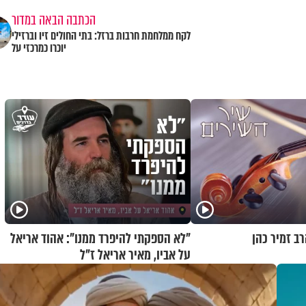
הכתבה הבאה במדור
לקח ממלחמת חרבות ברזל: בתי החולים זיו וברזילי
יוכרו כמרכזי על
ב זמיר כהן
"לא הספקתי להיפרד ממנו": אהוד אריאל
על אביו, מאיר אריאל ז"ל