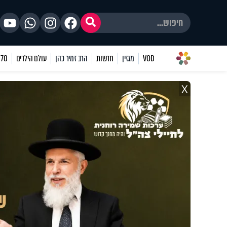
VOD
מגזין
חדשות
הרב זמיר כהן
עולם הילדים
70 שאלות
X