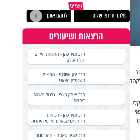
מכילי
קצרים
תהיו אהרון הכהן - תשכינו
כל קושי שחווית היה ניסיון
במבחן
שלום ותרדפו שלום
לרומם אותך
ואלתר
הרצאות ושיעורים
הרב זמיר כהן - התהוות היקום
וגיל העולם
ר
הרב ירון אשכנזי - הציצית,
 לקהל
השכפ"ץ היהודי
הרב יצחק בצרי - גלגול נשמות
ביהדות
לי.
אי
הרב זמיר כהן - הכוחות
ו
הרוחניים שבאדם על פי היהדות
הרב שניר גואטה - ההזדמנות