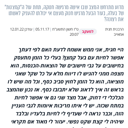
מדוע מתרחש המצב שבו אישה מרגישה חנוקה, תחת עול ה"קמצנות"
של בעלה, בעוד הבעל מרגיש חנוק מעצם אי יכולתו להעניק לאשתו
את רצונה?
הרבנית חגית
ט"ז חשון התשע"ח
|
05.11.17
|
עודכן
12.01.22
למעקב
אמאייב
20:07
היי חגית, אני ממש אשמח לדעת האם לפי דעתך
אפשר לחיות עם בעל קמצן? בעלי כל הזמן מתעסק
בחישובים על גבי חישובים של הוצאות-הכנסות, הוא
מצפה ממני להגיש לו דיווח מלא על כל שקל שאני
מוציאה, הוא כל הזמן לחוץ סביב כסף, וכל מה שיש לו
בראש זה איך לדאוג שלא יתבזבז כסף. אז נכון שהמצב
הכלכלי די דחוק, אבל מצד שני גם אי אפשר לחיות
במתח שכזה. יש לי איתו מריבות איומות לגבי העניין
הזה, וכבר נראה לי שעדיף לי לחיות בלעדיו ובלבד
שיהיה לי קצת שקט נפשי. יעזור לי מאוד אם תקראי