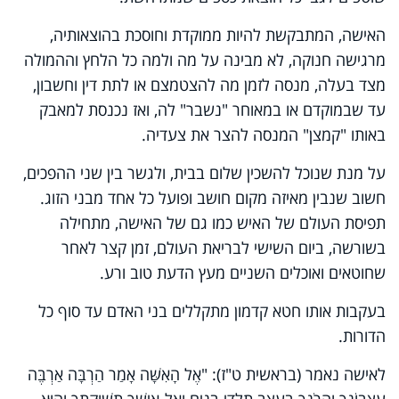
האישה, המתבקשת להיות ממוקדת וחוסכת בהוצאותיה,
מרגישה חנוקה, לא מבינה על מה ולמה כל הלחץ וההמולה
מצד בעלה, מנסה לזמן מה להצטמצם או לתת דין וחשבון,
עד שבמוקדם או במאוחר "נשבר" לה, ואז נכנסת למאבק
באותו "קמצן" המנסה להצר את צעדיה.
על מנת שנוכל להשכין שלום בבית, ולגשר בין שני ההפכים,
חשוב שנבין מאיזה מקום חושב ופועל כל אחד מבני הזוג.
תפיסת העולם של האיש כמו גם של האישה, מתחילה
בשורשה, ביום השישי לבריאת העולם, זמן קצר לאחר
שחוטאים ואוכלים השניים מעץ הדעת טוב ורע.
בעקבות אותו חטא קדמון מתקללים בני האדם עד סוף כל
הדורות.
לאישה נאמר (בראשית ט"ז): "אֶל הָאִשָּׁה אָמַר הַרְבָּה אַרְבֶּה
עִצְּבוֹנֵךְ וְהֵרֹנֵךְ בְּעֶצֶב תֵּלְדִי בָנִים וְאֶל-אִישֵׁךְ תְּשׁוּקָתֵךְ וְהוּא