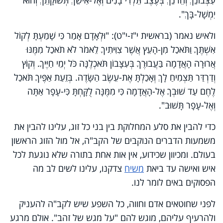
יִמְשָׁל-בָּךְ".
ולאיש נאמר (בראשית י"ז-י"ט): "וּלְאָדָם אָמַר כִּי שָׁמַעְתָּ לְקוֹל
אִשְׁתֶּךָ וַתֹּאכַל מִן-הָעֵץ אֲשֶׁר צִוִּיתִיךָ לֵאמֹר לֹא תֹאכַל מִמֶּנּוּ
אֲרוּרָה הָאֲדָמָה בַּעֲבוּרֶךָ בְּעִצָּבוֹן תֹּאכְלֶנָּה כֹּל יְמֵי חַיֶּיךָ. וְקוֹץ
וְדַרְדַּר תַּצְמִיחַ לָךְ וְאָכַלְתָּ אֶת-עֵשֶׂב הַשָּׂדֶה. בְּזֵעַת אַפֶּיךָ תֹּאכַל
לֶחֶם עַד שׁוּבְךָ אֶל-הָאֲדָמָה כִּי מִמֶּנָּה לֻקָּחְתָּ כִּי-עָפָר אַתָּה
וְאֶל-עָפָר תָּשׁוּב".
כדי להבין את סלע המחלוקת בין בני כל זוג, עלינו להבין את
משמעות הדברים הנוקבים של הקב"ה, אל מול הזוג הראשון
בעולם. ומכיוון שכידוע, אין אות אחת בתורה שלא נוגעת לכל
איש ואישה עד ביאת
משיח
צדקנו, עלינו לשים לב מה
הפסוקים באים לומר לנו.
לפני שחוטאים אדם וחווה, כל השפע שיש לקב"ה להעניק
ולהרעיף עליהם, מוגש להם "על מגש של זהב". אולם מרגע