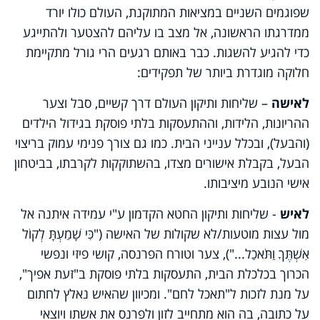
שפוגמים השניים במציאות המתוקנת, העולם כולו יורד
ממדרגתו הראשונה, אל מצב בו עליהם להצטער ולהתייגע
כדי להגיע להשגות. כבר באותם רגעים הרי גורל מתקיימת
חלוקה מוגדרת ביותר של תפקידים:
לאישה
– שליחות ותיקון העולם דרך קשיים, סבל וצער
ההריונות, הלידות, וההתעסקות בלתי פוסקת בגידול הילדים
(והבעל), ובכלל ענייני הבית. כמו גם צורך פנימי עמוק בריצוי
הבעל, בקבלת אישורים מצדו, בהשתוקקות לקרבתו, בביטחון
אישי הנובע מיציבותו.
לאיש
- שליחות ותיקון החטא הקדמון ע"י עמידה איתנה אל
מול עצות מוטעות/לא שקולות של האישה ("כִּי שָׁמַעְתָּ לְקוֹל
אִשְׁתֶּךָ וַתֹּאכַל..."), צער וטורח הפרנסה, קושי פיזי ונפשי
הכרוך בכלכלת הבית, התעסקות בלתי פוסקת ב"זעת אפיך",
על מנת לזכות ל"תאכל לחם". ומכיוון שהאיש נאלץ לחתום
על כתובה, בה הוא מתחייב לזון ולפרנס את אשתו ויוצאי