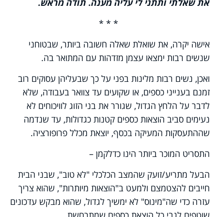
את שאלתי ותתני לי עליה מענה. תודה מראש.
* * *
אישה יקרה, את שואלת שאלה חשובה ביותר, שבטוחני
שנשים רבות ימצאו עצמן מזדהות עם המתואר בה.
ואכן, נשים רבות מלינות בפני על כך שבעליהן עסוקים רוב
זמנם בענייני כספים, או שקועים עד צוואר בעבודה, שלא
לדבר על הלחץ הגדול, שגורר את בני הזוג לוויכוחים לא
נעימים סביב הוצאות כספים קטנות כגדולות, עד שנדמה
שההתעסקות המעיקה בכסף, יוצאת מכלל פרופורציה.
התסריט המוכר ביותר הינו כדלקמן –
הבעל מתריע/זועק שהמצב הכלכלי "לא טוב", שבני הבית
חייבים להצטמצם ולמעט ב"הוצאות מיותרות", שהוא צריך
עזרה כדי שה"מינוס" לא ימשיך לגדול, שהוא מבקש עדכונים
שוטפים לגבי כל הוצאת כספים שמתרחשת.