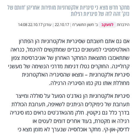
מחקר חדש מצא כי סיגריות אלקטרוניות מותירות אחריהן 'חותם של
נזק' זהה לזה של סיגריות רגילות
למעקב
הידברות
ב' חשון התשע"ח
|
22.10.17
|
עודכן
22.10.17 14:08
אם גם אתם חשבתם שסיגריות אלקטרוניות הן הפתרון
האולטימטיבי למעשנים כבדים שמתקשים להיגמל, כנראה
שתתאכזבו מתוצאות המחקר האחרון של אוניברסיטת צפון
קרוליינה. החוקרים נטלו דגימות מדרכי הנשימה של מעשני
סיגריות אלקטרוניות – ומצאו שהסיגריה האלקטרונית
מחוללת אותו נזק כמו הסיגריה הרגילה.
סיגריות אלקטרוניות הן גאדג'ט הפועל על סוללה ומייצר
תערובת של כימיקלים הניתנים לשאיפה, תערובת הכוללת
בדרך כלל גם ניקוטין. חלק מהגאדג'טים נראים כמו סיגריה
רגילה או מקטרת, בעוד אחרים דומים לעטים או
לדיסק-און-קי. מחקר אוכלוסייה שנערך לא מזמן מצא כי