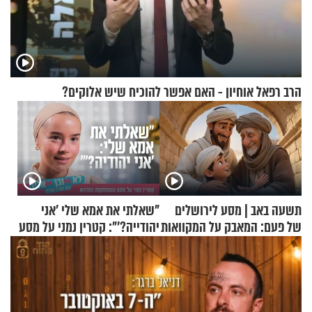
הרב רפאל אוחיון - האם אפשר להוכיח שיש אלוקים?
תשעה באב | מסע לירושלים
"שאלתי את אמא שלי 'אני
של פעם: המאבק על המקוואות
יהודייה?'": קטרין נמני על מסע
ההתחזקות המרגש