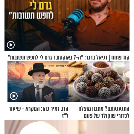
קוד פתוח | דניאל ברגר: "ה-7 באוקטובר גרם לי לחפש תשובות"
התגעגעתם? מתכון מוצלח
הרב זמיר כהן: המקרא - שיעור
לכדורי שוקולד של פעם
ל"ז