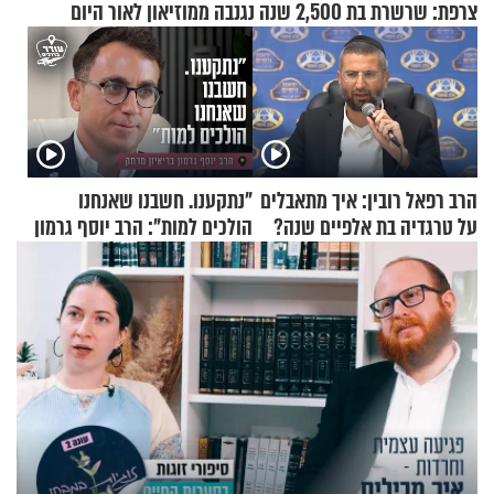
צרפת: שרשרת בת 2,500 שנה נגנבה ממוזיאון לאור היום
הרב רפאל רובין: איך מתאבלים
"נתקענו. חשבנו שאנחנו
על טרגדיה בת אלפיים שנה?
הולכים למות": הרב יוסף גרמון
בריאיון מרתק