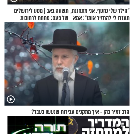
"הילד שלי נחטף. אני מתחננת,
תשעה באב | מסע לירושלים
תעזרו לי להחזיר אותו": אמא
של פעם: מתחת לרחובות
של יובל בן ה-4 בריאיון דומע
ירושלים
הרב זמיר כהן - איך מתקנים עבירות שנעשו בעבר?