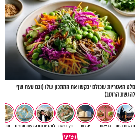
סלט האטריות שכולם יבקשו את המתכון שלו (וגם עצת שף
להגשת הרוטב)
חדשות היום
בריאות
יהדות
רץ ברשת
לומדים תורה
דעות וטורים
תרבות
גם ׳הרע׳ זה הרחמים של בורא
קצרים
מדוע האמונה נמשלה למלח?
עולם