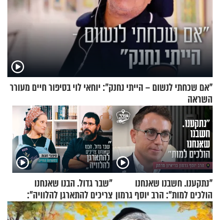
"אם שכחתי לנשום – הייתי נחנק": יוחאי לוי בסיפור חיים מעורר
השראה
"נתקענו. חשבנו שאנחנו
"שבר גדול. הבנו שאנחנו
הולכים למות": הרב יוסף גרמון
צריכים להתארגן להלוויה":
בריאיון מרתק
זוגיות במבחן, הפעם עם מרים
וגד דנינו