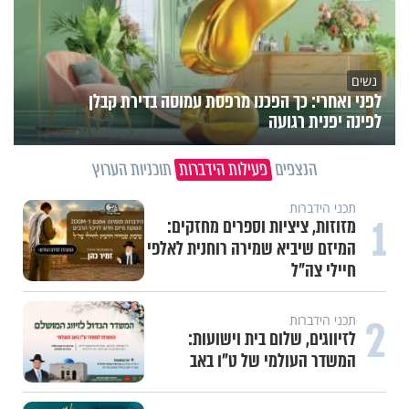
נשים
לפני ואחרי: כך הפכנו מרפסת עמוסה בדירת קבלן
לפינה יפנית רגועה
הנצפים
פעילות הידברות
תוכניות הערוץ
תכני הידברות
1
מזוזות, ציציות וספרים מחזקים:
המיזם שיביא שמירה רוחנית לאלפי
חיילי צה"ל
2
תכני הידברות
לזיווגים, שלום בית וישועות:
המשדר העולמי של ט"ו באב