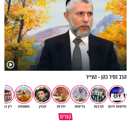
הרב זמיר כהן - הצייר
חדשות היום
תרבות
בריאות
יהדות
מגזין
משפחה
רץ ברשת
נפלאות הבריאה | הפיל - מלך
איך לשלוט בסיטואציה בצורה
קצרים
הזיכרון של הסוואנה
נכונה?