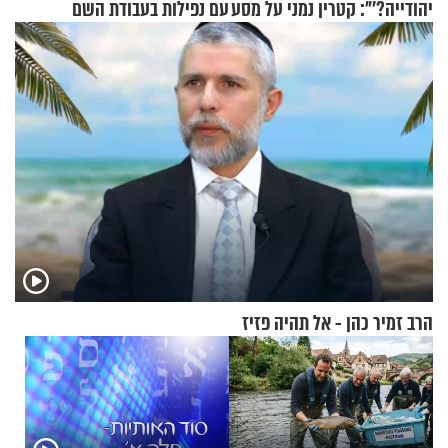
יהודייה?'": קטרין נמני על מסע
עם נפילות בעבודת השם
ההתחזקות המרגש
הרב זמיר כהן - אל תהיה פזיז