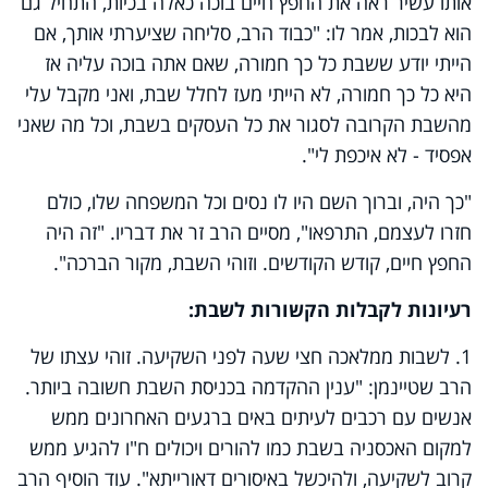
אותו עשיר ראה את החפץ חיים בוכה כאלה בכיות, התחיל גם
הוא לבכות, אמר לו: "כבוד הרב, סליחה שציערתי אותך, אם
הייתי יודע ששבת כל כך חמורה, שאם אתה בוכה עליה אז
היא כל כך חמורה, לא הייתי מעז לחלל שבת, ואני מקבל עלי
מהשבת הקרובה לסגור את כל העסקים בשבת, וכל מה שאני
אפסיד - לא איכפת לי".
"כך היה, וברוך השם היו לו נסים וכל המשפחה שלו, כולם
חזרו לעצמם, התרפאו", מסיים הרב זר את דבריו. "זה היה
החפץ חיים, קודש הקודשים. וזוהי השבת, מקור הברכה".
רעיונות לקבלות הקשורות לשבת:
1. לשבות ממלאכה חצי שעה לפני השקיעה. זוהי עצתו של
הרב שטיינמן: "ענין ההקדמה בכניסת השבת חשובה ביותר.
אנשים עם רכבים לעיתים באים ברגעים האחרונים ממש
למקום האכסניה בשבת כמו להורים ויכולים ח"ו להגיע ממש
קרוב לשקיעה, ולהיכשל באיסורים דאורייתא". עוד הוסיף הרב