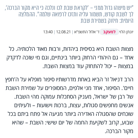
"יש מישהו גדול ממני – 'לקראת שבת לכו ונלכה כי היא מקור הברכה',
לך לשבת קודש, תשמור עליה ותזכו לרפואה שלמה". ההמלצה
היומית: חיזוק בשמירת שבת
למעקב
יונתן הלוי
ד' אלול התשפ"א
|
12.08.21
|
13:40
מצוות השבת היא בסיסית ביהדות, ורבות מאוד הלכותיה. כל
אחד – גם היהודי הרחוק ביותר בינתיים, וגם מי שזכה לדקדק
במצוות – יכול להתחזק עוד במצוות השבת.
הרב דניאל זר הביא באחת מדרשותיו סיפור מופלא על ה'חפץ
חיים'. הסיפור, אחד מני אלפים, המסופרים על שמירת השבת
של רבן של ישראל, מעניק הסתכלות עמוקה מהי השבת.
אנשים מחפשים סגולות, עצות, ברכות וישועות – ולעיתים
שוכחים שהסגולה האדירה ביותר מגיעה אל פתח ביתם בכל
שבוע, קרוב לשקיעת החמה של יום שישי: השבת – שהיא
מקור הברכה.