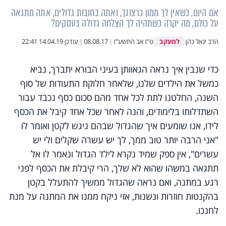
אם היום, כשאין לך ממון כרצונך, ואתה בחובות גדולים, אתה מתגאה
על כולם, מה יקרה כשתהיה לך הצלחה גדולה בעסקים?
למעקב
הרב יגאל כהן
ט"ז אב התשע"ז
|
08.08.17
|
עודכן
14.04.19 22:41
כדי שנבין איך נראה הגאוותן בעיני הבורא יתברך, נביא
כמשל את הילדים שלנו, שלאחר חלוקת התעודות של סוף
השנה, החלטנו לתת לכל אחד מהם סכום כסף נכבד עבור
השתדלותו בלימודים, והנה לאחר שכל אחד קיבל את הכסף
לידו, אנו שומעים איך שהגדול שבהם ניגש לקטן ואומר לו
"אני הרבה יותר טוב ממך, לך יש עשרה שקלים ולי יש
עשרים", אין ספק שמיד נקרא לילד הגדול ונאמר לו אל
תתגאה במשהו שהוא לא שלך, הרי קיבלת את הכסף לפני
רגע במתנה, ואם נראה שהגדול ממשיך להתעלל בקטן
בהקנטות חוזרות ונשנות, אזי ניקח ממנו את המתנה על מנת
לחנכו.