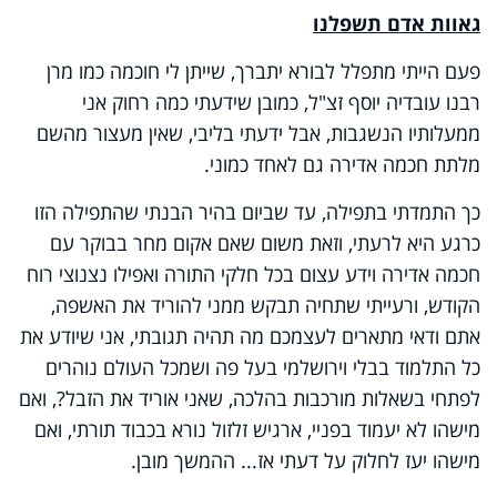
גאוות אדם תשפלנו
פעם הייתי מתפלל לבורא יתברך, שייתן לי חוכמה כמו מרן
רבנו עובדיה יוסף זצ"ל, כמובן שידעתי כמה רחוק אני
ממעלותיו הנשגבות, אבל ידעתי בליבי, שאין מעצור מהשם
מלתת חכמה אדירה גם לאחד כמוני.
כך התמדתי בתפילה, עד שביום בהיר הבנתי שהתפילה הזו
כרגע היא לרעתי, וזאת משום שאם אקום מחר בבוקר עם
חכמה אדירה וידע עצום בכל חלקי התורה ואפילו נצנוצי רוח
הקודש, ורעייתי שתחיה תבקש ממני להוריד את האשפה,
אתם ודאי מתארים לעצמכם מה תהיה תגובתי, אני שיודע את
כל התלמוד בבלי וירושלמי בעל פה ושמכל העולם נוהרים
לפתחי בשאלות מורכבות בהלכה, שאני אוריד את הזבל?, ואם
מישהו לא יעמוד בפניי, ארגיש זלזול נורא בכבוד תורתי, ואם
מישהו יעז לחלוק על דעתי אז... ההמשך מובן.