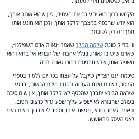
נראים כפשוטים מידי לטעמך.
הקדוש ברוך הוא יודע גם את העתיד, וכיון שהוא אוהב אותך,
הוא יודע שהכסף במצבך יקלקל אותך, ולכן הוא מונע אותו
ממך! זה רק לטובתך!
וזו בדיוק כוונת
שלמה המלך
שאמר ״גאוות אדם תשפילנו״,
שאדם שיש בו גאווה, בגלל אהבתו של הבורא אל ברואיו הוא
משפיל אותו, שלא תתפתח בתוכו גאווה יתרה.
סיכמתי עם הצדיק שיקבל על עצמו בכל יום ללמוד בספרי
המוסר, בשבח מידת הענווה ובגנות מידת הגאווה, וברגע
שיראה הבורא יתברך שהכסף לא יקלקל אותך, אין שום סיבה
בעולם שהבורא לא ישפיע עליך שפע גדול כרצונו הטוב.
ובאמת לאחר חודש, פגשתי אותו, וסיפר לי שברוך השם לאט
לאט העסק מתאושש.