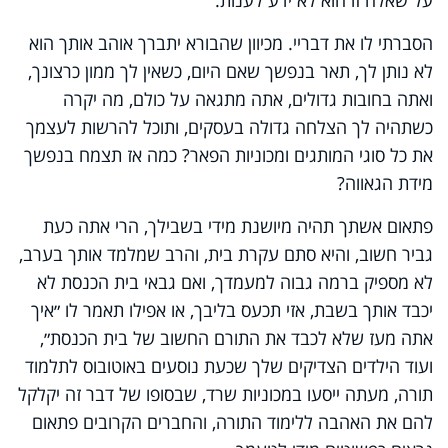
הסברתי לו את דבריי. מכיוון שהבורא יתברך אוהב אותך הוא
לא נותן לך, תאר בנפשך שאם היום, כשאין לך ממון כרצונך,
ואתה בחובות גדולים, אתה מתגאה על כולם, מה יקרה
כשתהיה לך הצלחה גדולה בעסקים, ותוכל להרשות לעצמך
את כל סוגי המותגים ומכוניות הפאר? כמה אז תצמח בנפשך
מידת הגאווה?
פתאום אשתך תהיה מיושנת מידי בשבילך, הרי אתה כעת
גביר חשוב, והיא סתם עקרת בית, והרב שמלמד אותך בערב,
לא מספיק ברמה גבוה למעמדך, ואם גבאי בית הכנסת לא
יכבד אותך בשבת, אזי תכעס בליבך, או אפילו תאמר לו ״איך
אתה מעז שלא לכבד את התורם החשוב של בית הכנסת״,
ועוד הילדים הצדיקים שלך שכעת נוסעים באוטובוס לתלמוד
תורה, מעתה ייסעו במכוניות שרד, שבסופו של דבר זה יקלקל
להם את האהבה ללימוד התורה, והחברים הקרובים פתאום