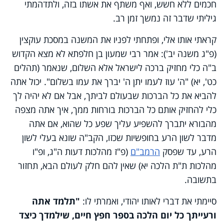
חכמים ללא חשש, ואף משתף את אשתו בזה, ולתדהמתי
גיליתי שדבר זה נמשך זמן רב.
קראתי אותו אלי, ופתחתי לפניו את המשנה במסכת עוקצין
(פ"ג משנה יב'): אמר רבי שמעון בן חלפתא לא מצא הקדוש
ב"ה כלי מחזיק ברכה לישראל אלא השלום, שנאמר (תהלים
כט', יא) "ה' עוז לעמו יתן ה' יברך את עמו בשלום". יכול אתה
להביא את כל הברכות שבעולם לביתך, אבל אם לא יהיה לך
כלי להחזיק אותם כל הברכות בורחות ממך, איך אתה מצפה
מהבורא יתברך להשפיע עליך שפע כל שהוא, אם אתה
מדבר לשון הרע בחופשיות שכזו, הקב"ה שונא בעלי לשון
הרע, עד שפסק
הרמב"ם
(פ"ז מהלכות דעות ה"ג, ופ"ו
מהלכות ת"ת הלכה יא) שאין להם חלק לעולם הבא, תחזור
בתשובה.
סיימתי את דברי לאותו יהודי, ואמרתי לו:
"תלמד אתה
ורעייתך כל יום הלכה בספר חפץ חיים, שילמדך כיצד