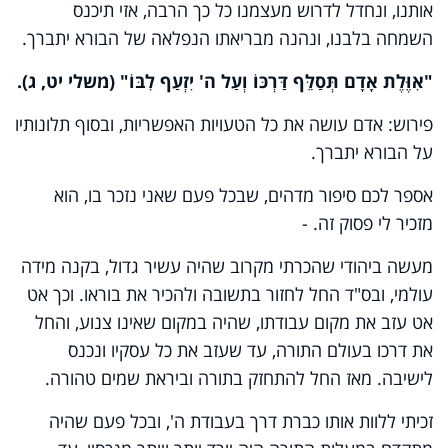
אותנו, ונחדל לדרוש מעצמנו כל כך הרבה, אזי תיכנס
השמחה בלבנו, ונהנה מבריאתו הנפלאה של הבורא יתברך.
"אִוֶּלֶת אָדָם תְּסַלֵּף דַּרְכּוֹ וְעַל ה' יִזְעַף לִבּוֹ" (משלי יט, ג).
פירוש: אדם עושה את כל הטעויות האפשריות, ובסוף תלונותיו
על הבורא יתברך.
אספר לכם סיפור מדהים, שבכל פעם שאני נזכר בו, הוא
מזכיר לי פסוק זה. -
מעשה ביהודי שהכרתי מקרוב שהיה עשיר גדול, בקנה מידה
עולמי, ובס"ד החל לחזור בתשובה ולהכיר את בוראו. וכך אט
אט עזב את מקום עבודתו, שהיה במקום שאינו צנוע, והחל
את דרכו בעולם התורה, עד שעזב את כל עסקיו ונכנס
לישיבה. מאז החל להתחזק בתורה וביראת שמים טהורה.
זכיתי ללוות אותו כברת דרך בעבודת ה', ובכל פעם שהיה