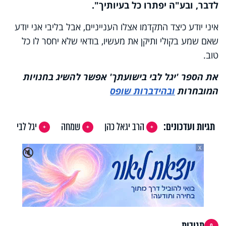
לדבר, ובע"ה יפתרו כל בעיותיך".
איני יודע כיצד התקדמו אצלו הענייניים, אבל בליבי אני יודע
שאם שמע בקולי ותיקן את מעשיו, בודאי שלא יחסר לו כל
טוב.
את הספר 'יגל לבי בישועתך' אפשר להשיג בחנויות
המובחרות
ובהידברות שופס
תגיות ועדכונים:
הרב יגאל כהן
שמחה
יגל לבי
X
🔇
תגובות
0