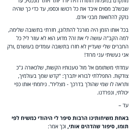
מתקדם במעלות התורה היה יורד יותר ויותר מנכסיו, עד
שבשלב מסוים איבד את כל רכושו וכספו, עד כדי כך שהיה
נזקק להלוואות מבני אדם.
בכל אותו הזמן היה מורגל להתלונן, חזרתי בתשובה שלימה,
למה הקב"ה עושה לי את זה? מדוע הוא לא עוזר לי? כל
החברים שלי שעדיין לא חזרו בתשובה עומדים בעושרם ,ורק
אני נעשיתי עני מרוד!
עמדתי משתומם אל מול טענותיו הקשות, שלכאורה ג"כ
צודקות. התפללתי לבורא יתברך: "קדש שמך בעולמיך,
ותראה לו שמי שהולך בדרכך - מצליח". ניחמתי אותו כפי
יכולתי, ונפרדנו.
עד –
באחת משיחותינו הרבות סיפר לי היהודי כמשיח לפי
תומו, סיפור שהדהים אותי,
וכך אמר: