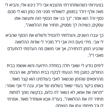
בצעירותי כשהשתחררתי מהצבא אבי ז"ל ניגש אלי, והביא לי
מאה אלף דולר במזומן, לשאלתי מפני מה נותן הוא לי סכום
כסף זה? הוא אמר: "כך בני את הכסף הזה ותעשה אתו
עסקים, כשיהיה לך מספיק, תחזיר את ההלוואה".
כך עברו השנים, והצלחתי להכפיל ולשלש את הכסף שהביא
לי אבי. מידי פעם היה אבי ז"ל מזכיר לי אודות ההלוואה
שהגיע הזמן להחזירה, אך אני משום מה העדפתי להתעלם
מאבי ז"ל.
לימים נודע לי שאבי חלה במחלה הידועה והוא אושפז בבית
החולים, כמובן מיד הגעתי לבקרו בבית החולים, ואז הבנתי
מהרופאים שהזמן שנשאר לאבי בעולמינו הוא קצר מאוד.
באותו ביקור בעודי שואל בשלומו של אביו, ענה לי אבי ואמר:
"תראה את אמא, לא נשאר לה כלום, בבקשה ממך לפחות
תחזיר לה את ההלוואה". בעז"ה אבא אשתדל מאוד. אמרתי
לו וכך סיימתי עמו את השיחה.