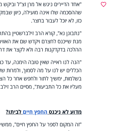
"אחד הדיירים ניגש אל מרן זצ"ל וביקש 
מועדפים
שההסכמה שלו אינה מועילה, כיוון שבמק
כזו, לא יוכל לעבור בחצר.
"נתבונן נא", קורא הרב זילברשטיין בהתר
מנת שייכנס לחצרם ויקדש שם את האוויר 
ההלכה בדקדקנות רבה ולא לקצר את דרכ
"הנה לנו ראייה שאין טובה הימנה, עד כמ
הכללים יש לנו על מה לסמוך, ולמרות ש
בשלמות, ימשיך לתור ולחפש אחר כל הצד
מעליו את כל התביעות", מסיים הרב זילב
מדוע לא ניכנס
החפץ חיים
לביתו?
"זה המקום לספר על החפץ חיים", ממשיך