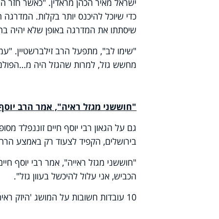
ישראל מאיר הכהן מראדין. "כאשר חזר הח
כדי שיוכל להיכנס יותר בקלות. המדרגה
שיסתתו את המדרגה באופן שלא יהיה בה 
"שימו לב", מתפעל הרב זילברשטיין. "עמ
מחשש גזל, למרות שהגזל היה מ…הפולני
"חוששני מגזל ראיה", אמר הרב יוסף 
גם על הגאון רבי יוסף חיים זוננפלד מ
בירושלים, הקפיד לצעוד רק באמצע הרחוב
"חוששני מגזל ראייה", אמר רבי יוסף חיי
הכביש, אני עלול להיכשל בעוון גזל".
10 עובדות חשובות על המושג 'היזק ראיה' -