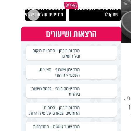
גם השולחן שבת שאתם
קצרים
מסדרים הוא חלק מהשפע
המעשים הנסתרים שלנו
האם מ
שתקבלו
מחזיקים עולמות שלמים
בשבת
הרצאות ושיעורים
הרב זמיר כהן - התהוות היקום
וגיל העולם
הרב ירון אשכנזי - הציצית,
השכפ"ץ היהודי
הרב יצחק בצרי - גלגול נשמות
ביהדות
יו.
ך
הרב זמיר כהן - הכוחות
הרוחניים שבאדם על פי היהדות
הרב שניר גואטה - ההזדמנות