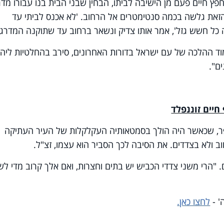
פץ חיים פעם מן הישיבה לביתו, הבחין שבני הבית בנו עבורו מד
 הזאת גלשה בכמה סנטימטרים אל הרחוב. 'לא אכנס לביתי עד
כל חשש גזל', אמר אותו צדיק ונשאר ברחוב עד שתוקנה המדרג
וד ההלכה של עם ישראל בדורות האחרונים, סירב בהחלטיות ליהנ
ם".
חיים זוננפלד
סופר, שכאשר היה הולך בסמטאותיה העקלקלות של העיר העתיקה
 ולא בצדדים. את הסיבה לכך הסביר הוא עצמו, זצ"ל.
ם. "הרי משני צדדי הכביש יש בתים וחצרות, ואם אלך קרוב מדי ל
לחצו כאן.