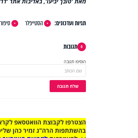
מאת 'טובך יביעו', באדיבות אתר 'דרש
תגיות ועדכונים:
הסטייפלר
סיפורי
תגובות
0
הוסיפו תגובה
שלח תגובה
בהשתתפות הרה"ג זמיר כהן שליט