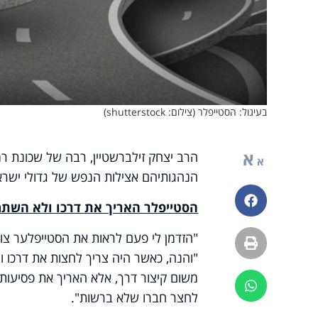
בעיגול: הסטייפלר (צילום: shutterstock)
א
הרב יצחק זילברשטיין, רבה של שכונת רמ
א
הנהגותיהם אצילות הנפש של גדולי ישרא
פייסבוק
הסטייפלר האריך את דרכו ולא השתמ
"הזדמן לי פעם לראות את הסטייפלער צו
הדפסה
"והנה, כאשר היה צריך לחצות את דרכו ו
משום קיצור דרך, אלא האריך את פסיעות
ווטסאפ
לחצר חברו שלא ברשות".