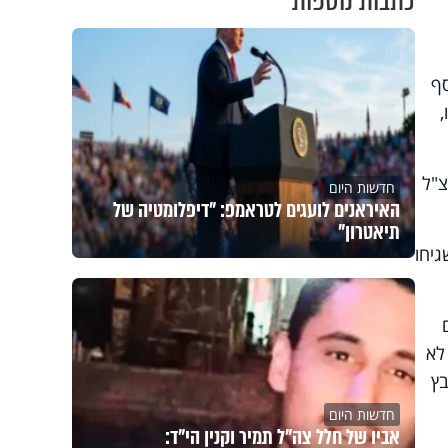
כתבות נוספות
סף
צ"ל
חדשות היום
האיראנים לועגים לטראמפ: "דיפלומטיה של
תיאטרון"
יחו
לא
בץ
חדשות היום
אביו של חלל צה"ל תמיר וקנין הי"ד: