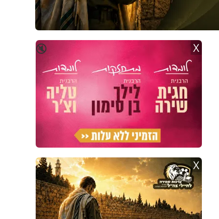
X
🔇
X