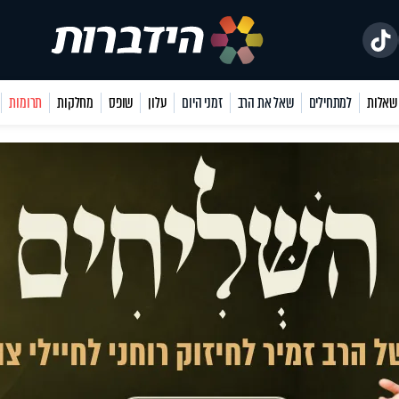
למתחילים
שאל את הרב
זמני היום
עלון
שופס
מחלקות
תרומות