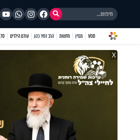
VOD
מגזין
חדשות
הרב זמיר כהן
עולם הילדים
70 שאלות
X