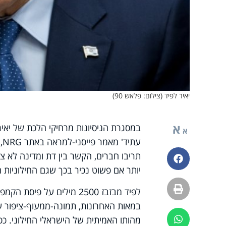
יאיר לפיד (צילום: פלאש 90)
א
במסגרת הניסיונות מרחיקי הלכת של יאי
א
עתיד' מאמר פייסני-למראה באתר
NRG
,
תריבו חברים, הקשר בין דת ומדינה לא צריך
פייסבוק
יותר אם פשוט נכיר בכך שגם החילוניות 
הדפסה
לפיד מבזבז 2500 מילים על
במאות האחרונות, תמונה-ממעוף-ציפור 
מהותו האמיתית של הישראלי החילוני. כפ
ווטסאפ