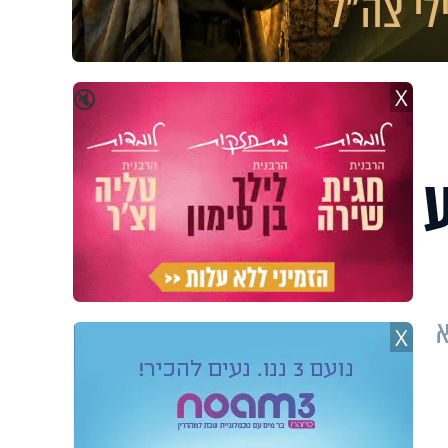
X
🔇
ע
א
X