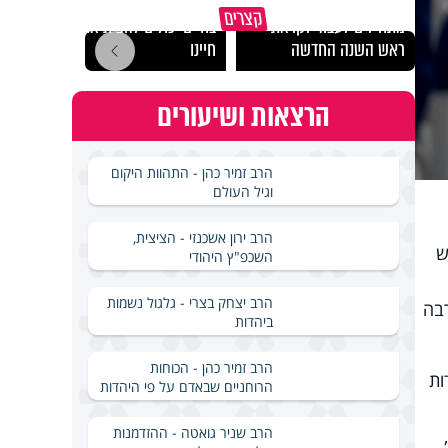
הרגעים הקשים ביותר
"הגמג
קצרים
מתחילים לעבוד לקראת
בחיים יכולים להצית את
ישרא
ראש השנה החדשה
חיינו
שלא 
הרצאות ושיעורים
הרב זמיר כהן - התהוות היקום
וגיל העולם
הרב ירון אשכנזי - הציצית,
ש
השכפ"ץ היהודי
הרב יצחק בצרי - גלגול נשמות
רבה
ביהדות
הרב זמיר כהן - הכוחות
ות
הרוחניים שבאדם על פי היהדות
הרב שניר גואטה - ההזדמנות