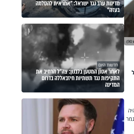
מדינות ערב נגד ישראל: "אחראית להסלמה
בעזה"
)
חדשות היום
לאחר אסון המטען בלבנון: צה"ל הרחיב את
התקיפות נגד תשתיות חיזבאללה בדרום
המדינה
יה
גמר