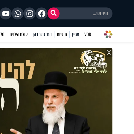
VOD
מגזין
חדשות
הרב זמיר כהן
עולם הילדים
70 שאלות
X