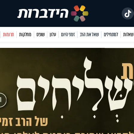
למתחילים
שאל את הרב
זמני היום
עלון
שופס
מחלקות
תרומות