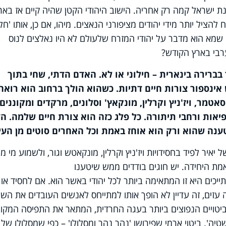
ינת ישראל קמה רק אחריה. הישוב היהודי הקטן שהיה קיים אז באר
הציל יותר מידי יהודים מציפורני הנאצים. מיהו, אם כן, אותו 'חל
שמא הוא מדבר על יהודי המזרח שלעולם לא היו נאלצים לנוס
רבי בארץ הקודש?
 בברירה בינארית – חילוני או לא. האדם הדתי, שחי בתוך
אינספור צורות חיים דתיות. כשהוא הולך ברחוב הוא רואה
אטמר, ויז'ניץ וקרלין, מונקאץ' וסלונים, מרקדים ומקוננים,
 פיאות ורחבי תיתורה. כל פלג כזה הוא צורת חיים שלמה. ה
נה שהוא ורק הוא אוחז באמת וכל האחרים סוטים מן העי
 יאיר לפיד בחסידויות ויז'ניץ וקרלין, מונקאטש וגור, ולשמוע מי מ
אמת היחידה. יש חוגים בודדים ממש שיטענו
ים היא זו המתאימה ביותר לכל יהודי באשר הוא. אם לחסיד או
 עזים, זה עדיין לא הופך אותו למתייחס לאנשים העובדים את הש
ביטויים הנפוצים ביותר בעגה החרדית, המתאר את התפיסה המקו
טיה'. ביטוי ארמי שפירושו 'נהר נהר ומסלולו' – כפי שמסלולו של