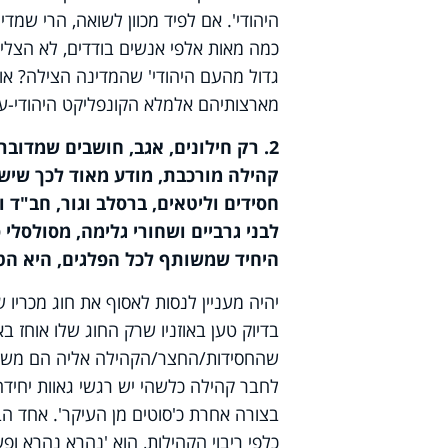
היהודי'. אם לפיד מכוון לשואה, הרי שמד
כמה מאות אלפי אנשים בודדים, לא הצליח ל
גדול מהעם היהודי' שהמדינה הצילה? או 
מארצותיהם אלמלא הקונפליקט היהודי-ע
2. רק חילונים, אגב, חושבים שמדובר
קהילה מורכבת, מודע מאוד לכך שיש 
חסידים וליטאים, ברסלב וגור, חב"ד וס
לבני גרביים ושחורי גלימה, מסולסלי
היחיד שמשותף לכל הפלגים, היא הטע
יהיה מעניין לנסות לאסוף את חוג מכריו של
בדיוק טען באוזניו שרק החוג שלו אוחז ב
שהחסידות/החצר/הקהילה אליה הם משתייכ
לחבר קהילה כלשהי יש רגשי גאוות יחידה
בצורה אחרת כ'סוטים מן העיקר'. אחד ה
כלפי ריבוי הקהילות, הוא 'נהרא נהרא ופש