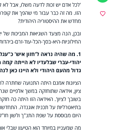
'לכל אדם יש זכות לדעה משלו, אבל לא לע
הזו. מה זה כבר עבור מי שהפך את קופרני
מועדפים
מחדש את ההיסטוריה היהודית?
ובכן, הנה מצעד השגיאות המביכות של י
החילוניות-היא-בסך-הכל-עוד-זרם-ביהדות:
1. מה שהיה נראה ל'חזון איש' כ"ע
יהודי-עברי שבלעדיו לא הייתה קמה
גדול מהעם היהודי ולא היינו כאן לנה
הציונות אמנם היתה התנועה שחתרה לה
בשובך לציון'. האידאה הזו היתה כה חזק
בתיאטרליות על תכנית אוגנדה. התחדש
היום מבוססת על שפת התנ"ך ולשון חז"ל.
מה שמעניין במיוחד הוא הטיעון שבלי אות