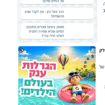
של החיים שלכם
ב
הרב יגאל כהן - איך לקבל שפע
מהשמיים?
מזוזות, ציציות וספרים מחזקים:
המיזם שיביא שמירה רוחנית
לאלפי חיילי צה"ל
X
🔇
לק
של