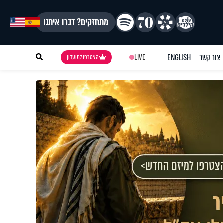
מתחזקים? דברו איתנו
צור קשר
ENGLISH
LIVE
הצטרפו למועדון