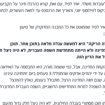
ובדות משלו'. יאיר לפיד, עם זאת, קורא כהרגלו תיגר על הקביעה
קוס לפילוסוף יווני, והאריך את הרנסנס עד למאה העשרים, לכתו
איר לפיד שממוטט את כל המבנה המדוקדק של טיעון
גלה הריקה" היא למעשה עגלה מלאה בתוכן אחר. תוכן
 מדינה ולא הייתה מתחדשת השפה העברית, לא היה ניצל ח
ל את הדיון הזה.
קמת המדינה, אבל, כפי ששמה מורה, היא התבססה על האידאה 
ציון, אידאה שתוחזקה במשך אלפיים שנה על ידי יהודים אדוקים שהתפללו 3 פעמים ביום 'ותחזינה עינינו
ה, שגם חוזה המדינה הרצל, מתבולל בעצמו, נאלץ להתנצל
ות השפה? למרות התחדישים הלשוניים, השפה העברית המדוברת
ו תוכן מסתורי בעגלה החילונית, 'לא היה ניצל חלק גדול מהעם