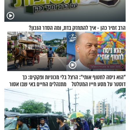
הרב זמיר כהן - איך להתחזק בדת, ומה הסדר הנכון?
"הוא ניסה לחטוף אותי": הרצל
בלי מכוניות ופקקים: כך
דוסטר על מסע חייו המטלטל
מתנהלים החיים באי שבו אסור
לנהוג כבר יותר מ-120 שנה