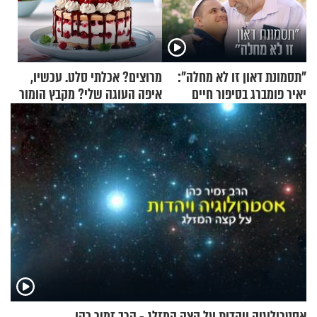
"תסמונת דאון זו לא מחלה":
מרוצים? אכלתי סלט. עכשיו,
יאיר פומברג בסיפור חיים
איפה העוגה שלי? מקבץ הומור
מעורר השראה
כייפי מספר 1
אסטרולוגיה ויהדות על קצה המזלג - הרב זמיר כהן