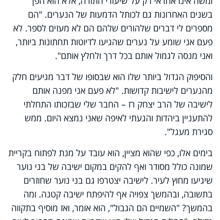
ומשה אינו אחראי רק על שיעורי התורה, אלא הוא הפך
בשנים האחרונות גם לכותל הדמעות של הנערים. "הם
מספרים לי דברים שלהורים שלהם הם לא מעזים לספר. לא
פעם אני שומע על נערים שהגיעו לדיוטות תחתונות ביותר,
ואני מנסה לגמול אותם בכל דרך ולחלץ אותם".
והסיפוק הגדול ביותר שלו הוא שבסופו של דבר מגיעים חלק
מהנערים לישיבות קדושות. "לא פעם אני מפנה אותם
לישיבה של הרב יצחק רז – החבר שלי שבזכותו התחלתי
להתעניין ביהדות והגעתי לאיפה שאני נמצא היום. ממש
סגירת מעגל".
בימים אלו, כפי שהוא מציין, הוא עובד על מנת לפתוח בקריית
שמונה כולל מסודר ואף להקים במקום ישיבה של בני נוער
שיגיעו מחוץ לעיר. לישיבה יצטרפו גם בני נוער שחוזרים
בתשובה, ובהמשך צפויה אף להיפתח ישיבה קטנה. ומה
בהמשך? "השמיים הם הגבול", הוא אומר, ואז מוסיף בתקווה