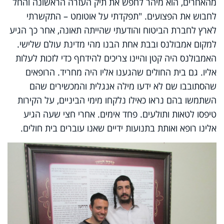
מהאחרים, הוא מיהר לחפש את תיק העזרה הראשונה והחל
לחבוש את הפצועים. "תפקדתי על אוטומט – התקשרתי
לארץ לחברת הביטוח והודעתי שהייתה תאונה, אחר כך הגיע
למקום אמבולנס ובבת אחת הבנו מהי מדינת עולם שלישי.
האמבולנס היה קטן והיינו צריכים להידחף כדי לזכות לעלות
אליו. גם בית החולים שהגענו אליו היה מחריד. הרופאים
שהסתובבו שם לא ידעו מילה אנגלית והמכשירים שהם
השתמשו בהם נראו כאילו נלקחו מימי הביניים, על הקירות
טיפסו לטאות ותולעים. פחד אימים. אחרי חצי שעה הגיע
אלינו רופא ואותת בתנועות ידיים שאנו עוברים בית חולים.