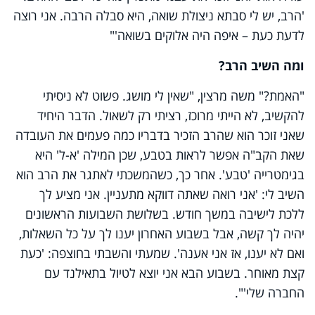
'הרב, יש לי סבתא ניצולת שואה, היא סבלה הרבה. אני רוצה
לדעת כעת – איפה היה אלוקים בשואה'"
ומה השיב הרב?
"האמת?" משה מרצין, "שאין לי מושג. פשוט לא ניסיתי
להקשיב, לא הייתי מרוכז, רציתי רק לשאול. הדבר היחיד
שאני זוכר הוא שהרב הזכיר בדבריו כמה פעמים את העובדה
שאת הקב"ה אפשר לראות בטבע, שכן המילה 'א-ל' היא
בגימטרייה 'טבע'. אחר כך, כשהמשכתי לאתגר את הרב הוא
השיב לי: 'אני רואה שאתה דווקא מתעניין. אני מציע לך
ללכת לישיבה במשך חודש. בשלושת השבועות הראשונים
יהיה לך קשה, אבל בשבוע האחרון יענו לך על כל השאלות,
ואם לא יענו, אז אני אענה'. שמעתי והשבתי בחוצפה: 'כעת
קצת מאוחר. בשבוע הבא אני יוצא לטיול בתאילנד עם
החברה שלי'".