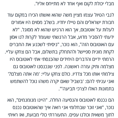
מבלי יכולת לקום ואף אחד לא מתייחס אליו".
לגבי הטיול עצמו מציין משה שהוא ואשתו הכירו במקום עוד
חבורת ישראלים והם טיילו יחדיו. בשלב מסוים היו אמורים
לעלות על אוטובוס, אך הוא הרגיש שהוא לא מסוגל. "לא
ידעתי להסביר מדוע, אבל הרגשתי שעומד לקרות לנו אסון
עם האוטובוס הזה", הוא נזכר, "ניסיתי לשכנע את החברים
לקחת מונית ספיישל ולהתחלק בתשלום, אבל הם צחקו עליי.
הרמתי ידיים והדברים היחידים שהכנסתי אתי לאוטובוס היו
מצלמה ותיק עזרה ראשונה. לפני שנכנסנו לאוטובוס גם
צילמתי אותו מכל צדדיו. כולם צחקו עליי: 'מה אתה מצלם?'
ואני עניתי להם: 'בשביל שאם יקרה משהו נוכל להשתמש
בתמונות האלו לצרכי תביעה'".
הם נכנסו לאוטובוס והנסיעה החלה. "היינו מנומנמים", הוא
נזכר, "ואני זוכר שבחלומי אני רואה איך שהאוטובוס נכנס
לתוך משאית וכולנו עפים. התעוררתי כולי מבועת, ואז ראיתי