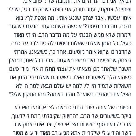
לבוא?' אני זוכר עד היום את התגובה שלי: 'עזוב אוכל
ושתייה', צחקתי, 'עזוב תורה, אני רוצה לשחק כדורגל, יש לי
אימון עכשיו'. אבל יצחק שכנע אותי: 'מה אכפת לך? בוא
ננסה. מה כבר נפסיד?' איכשהו השתכנעתי. הגענו לשיעור
ולמרות שלא ממש הבנתי על מה מדבר הרב, הייתי מאוד
פעיל. כל הזמן שאלתי שאלות וניסיתי להוכיח לרב עד כמה
שהדברים שהוא אומר מוטעים. אחר כך, כשיצאנו, אמרתי
ליצחק שהשיעור היה ממש משעמם. אבל בכל זאת, במהלך
השנה שלאחר מכן מצאתי את עצמי מתלווה אליו מידי פעם
כשהוא הלך לשיעורים האלו. בשיעורים שאלתי כל הזמן את
השאלות שתמיד היו לי: למה יש עולם הבא? למה ה' לא
הציל את היהודים בשואה? מה זו נשמה? מהו התיקון שלי?"
בסיומה של אותה שנה התגייס משה לצבא, ומאז הוא לא
ביקר בשיעורים של הרב. "החיזוק שקיבלתי התחיל לדעוך,
אבל לקראת סוף השירות הצבאי שלי, יצר איתי יצחק שוב
קשר והודיע לי שלקריית אתא מגיע רב מאוד ידוע שימסור