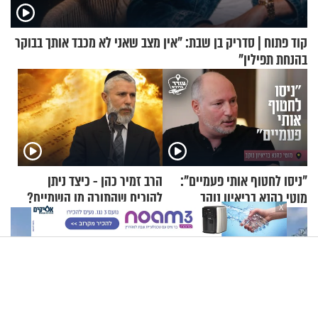
קוד פתוח | סדריק בן שבת: "אין מצב שאני לא מכבד אותך בבוקר
בהנחת תפילין"
"ניסו לחטוף אותי פעמיים":
הרב זמיר כהן - כיצד ניתן
מוטי כהנא בריאיון נוקב
להוכיח שהתורה מן השמיים?
X