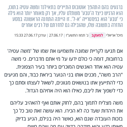
ברגעים בהם התהפך אוטובוס התיירים בתאילנד ומשה עטיה בתוכו,
הוא הרגיש כיצד ה'טבע' משתלט עליו, אך רק מאוחר יותר הוא גילה
כי 'טבע' הוא בגימטרייה 'א-ל'. זו הייתה התחנה הראשונה במסע
החזרה בתשובה שלו, שהובילה גם לחזרתם של רבים אחרים
למעקב
מיכל אריאלי
ג' תמוז התשע"ז
|
27.06.17
|
עודכן
27.06.17 15:33
אם תגיעו לקריית שמונה ותשמיעו את שמו של 'משה עטיה'
ברחובות, דומה כי כולם ידעו על מי אתם מדברים. כי משה
עטיה הוא אחד האנשים המוכרים ביותר בעיר הצפונית.
"הרב משה", מכנים אותו בני הנוער ביראת כבוד, והם מגיעים
כדי להתייעץ אתו בנושאים מגוונים, לשאול לעצתו וסתם כך
כדי לשפוך את ליבם, כאילו הוא היה אחיהם הגדול.
משה מצליח לתמוך בהם, לחזק אותם ואף להאהיב עליהם
את היהדות שעד כה לא הכירו. הוא עושה זאת טוב כל כך
בזכות העובדה שגם הוא, כאשר היה בגילם, הגיע בדיוק
מאותו רקע והוא מזדהה בדיוק עם מה שהם חווים.