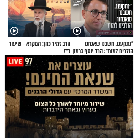
"נתקענו. חשבנו שאנחנו
הרב זמיר כהן: המקרא - שיעור
הולכים למות": הרב יוסף גרמון
כ"ז
בריאיון מרתק