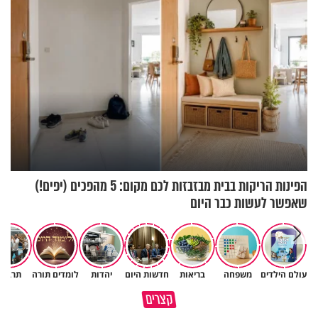
הפינות הריקות בבית מבזבזות לכם מקום: 5 מהפכים (יפים!)
שאפשר לעשות כבר היום
עולם הילדים
משפחה
בריאות
חדשות היום
יהדות
לומדים תורה
תרבות
תשובה של עם שלם - צבי
קצרים
יחזקאלי
מה אפשר ללמוד מבעלי החיים?