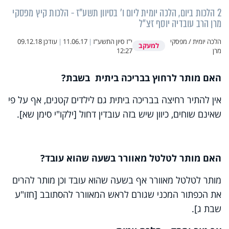
2 הלכות ביום, הלכה יומית ליום ו' בסיוון תשע"ז - הלכות קיץ מפסקי
מרן הרב עובדיה יוסף זצ"ל
הלכה יומית / מפסקי
י"ז סיון התשע"ז
|
11.06.17
|
עודכן
09.12.18
למעקב
מרן
12:27
האם מותר לרחוץ בבריכה ביתית בשבת?
אין להתיר רחיצה בבריכה ביתית גם לילדים קטנים, אף על פי
שאינם שוחים, כיוון שיש בזה עובדין דחול [ילקו"י סימן שא].
האם מותר לטלטל מאוורר בשעה שהוא עובד?
מותר לטלטל מאוורר אף בשעה שהוא עובד וכן מותר להרים
את הכפתור המכני שגורם לראש המאוורר להסתובב [חזו"ע
שבת ג].