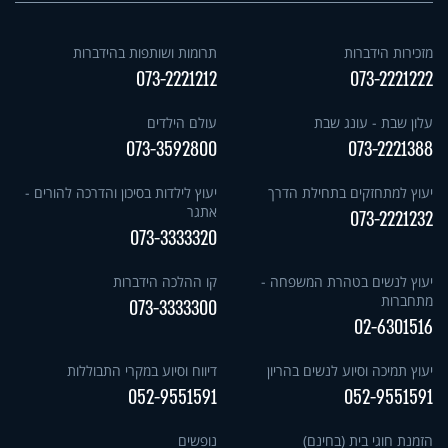
מזכירות הידברות
תרומות ושותפות בהידברות
073-2221212
073-2221222
עלון שבת - עונג שבת
עולם הילדים
073-3592800
073-2221388
יעוץ למתחזקים בתחילת הדרך
יעוץ לילדות בסיכון והדרכה להורים -
אתגר
073-2221232
073-3333320
יעוץ לנשים בטהרת המשפחה -
קו ההלכה הידברות
מתחברות
073-3333300
02-6301516
יעוץ תמיכה וסיוע לנשים בהריון
דיווח וסיוע במקרי התבוללות
052-9551591
052-9551591
הזמנת חוגי בית (בחינם)
נופשים