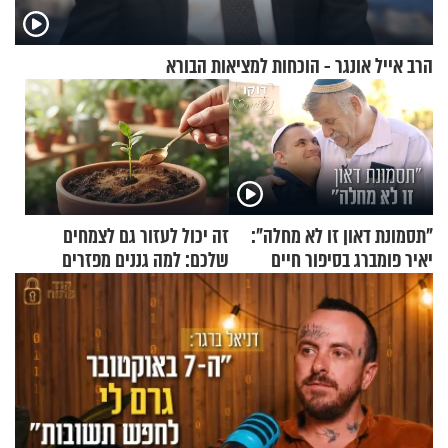
הרב אייל אונגר - הוכחות למציאות הבורא
"תסמונת דאון זו לא מחלה":
זה יכול לעזור גם לצמחים
יאיר פומברג בסיפור חיים
שלכם: למה גננים מפזרים
מעורר השראה
קינמון בעציצים?