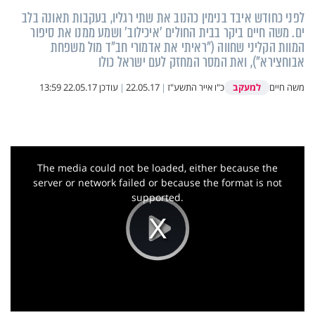
לפני כחודש איבד בנימין כהנוב את שתי רגליו, בעקבות תאונה בלב
ים. משה חיים ביקר בבית החולים 'איכילוב' ושמע ממנו את סיפור
המוות הקליני שחווה ("ראיתי את אדמורי חב"ד מול משפחת
אבוחצירא"), ואת המסר המחזק לעם ישראל כולו
למעקב
משה חיים
כ"ו אייר התשע"ז
|
22.05.17
|
עודכן
22.05.17 13:59
This
is
a
The media could not be loaded, either because the
modal
window.
server or network failed or because the format is not
supported.
Play