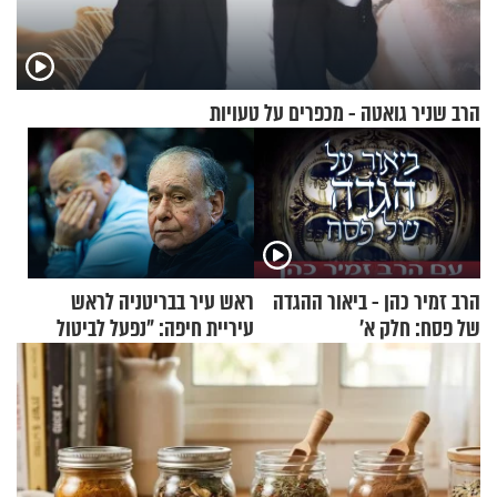
הרב שניר גואטה - מכפרים על טעויות
הרב זמיר כהן - ביאור ההגדה
ראש עיר בבריטניה לראש
של פסח: חלק א’
עיריית חיפה: ״נפעל לביטול
ברית הערים התאומות״