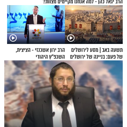
הרב יגאל כהן - למה אנחנו מקיימים מצוות?
תשעה באב | מסע לירושלים
הרב ירון אשכנזי - הציצית,
של פעם: בניינה של ירושלים
השכפ"ץ היהודי