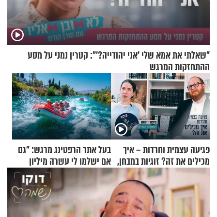
"שאלתי את אמא שלי 'אני יהודייה?'": קטרין נמני על מסע
ההתחזקות המרגש
פגיעה עצמית וחרדות – איך
בעל אתר הרפטינג מרגש: "גם
מכילים את זה? זוגיות במבחן,
אם ישלמו לי עשרה מיליון
הפעם עם יהודית ואלתר כהן
שקלים - לא אפתח בשבת"