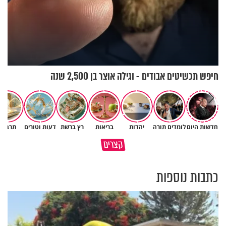
חיפש תכשיטים אבודים - וגילה אוצר בן 2,500 שנה
חדשות היום
לומדים תורה
יהדות
בריאות
רץ ברשת
דעות וטורים
תרבות
כך תשמרו על עצמכם ועל בני
קצרים
האור שיאיר לשנינו
משפחתיכם בחופש הגדול
כתבות נוספות