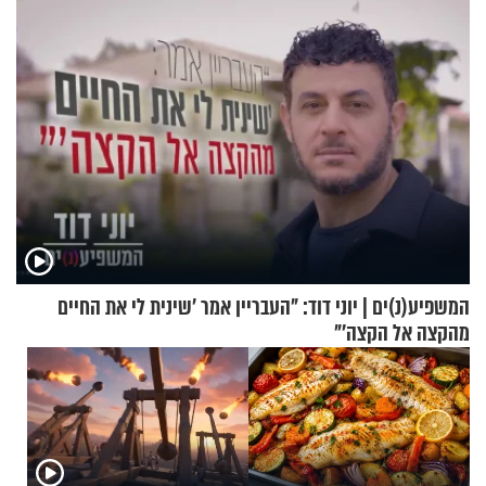
המשפיע(נ)ים | יוני דוד: "העבריין אמר 'שינית לי את החיים
מהקצה אל הקצה'"