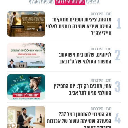
הנצפים
פעילות הידברות
תוכניות הערוץ
תכני הידברות
1
מזוזות, ציציות וספרים מחזקים:
המיזם שיביא שמירה רוחנית לאלפי
חיילי צה"ל
2
תכני הידברות
לזיווגים, שלום בית וישועות:
המשדר העולמי של ט"ו באב
3
תכני הידברות
אחי, מחכים רק לך: יום התפילין
העולמי מגיע לתל אביב
תכני הידברות
4
מה הסיכוי להתחתן בגיל 37?
הפעולה שסיימה עשור של אכזבות