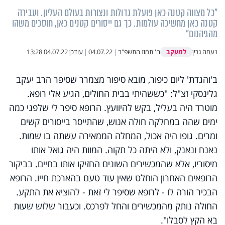
"כל מצווה קטנה כאן פועלת גדולות ונצורות בעולם העליון. ועבירה
קטנה כאן מחשיכה עולמות. כך גם ייסורים קטנים כאן, חוסכים משהו
מהגיהנום"
למעקב
נעמה גרין
ה' תמוז התשפ"ב
|
04.07.22
|
עודכן
04.07.22 13:28
ב'והגדת' ליום כיפור, מובא סיפור מצמרר שסיפר הרב יעקב
גלינסקי זצ"ל: "כששהיתי בבית החולים, הגיע אלי רופא.
מוטרד היה בעליל, בקש להיוועץ. הרופא סיפר לי שלפני כמה
ימים שהה במחלקה חולה אנוש, שהתייסר בייסורים קשים
ומרים. גופו היה אכול, המחלה הממאירה עשתה בו שמות.
נאנח ונאנק, ולא היתה כל תקוה. המוות היה גואל אותו
מיסוריו, אלא שהמכשירים השונים החזיקו אותו בחיים. בביקור
הרופאים האחרון הוחלט שאין עוד טעם בהארכת חייו. הרופא
הבכיר הורה לו - לרופא שסיפר לי זאת - להוציא את התקע.
החולה נותק מהמכשירים והחל לפרכס. וכעבור שלוש שעות
בא הקץ לסבלו".