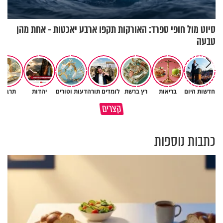
סיוט מול חופי ספרד: האורקות תקפו ארבע יאכטות - אחת מהן
טבעה
חדשות היום
בריאות
רץ ברשת
לומדים תורה
דעות וטורים
יהדות
תרבות
גם השולחן שבת שאתם מסדרים
קצרים
כל מה שנשבר יכול להיבנות מחדש
הוא חלק מהשפע שתקבלו
כתבות נוספות