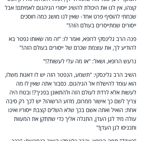
קצהו, אין לנו את היכולת להשיג ייסורי הגיהנום לאמיתם! אבל
שכחתי להוסיף פרט אחד- שאין לנו מושג כמה חוסכים
ייסורים שמתייסרים בעולם הזה!"
פנה הרב גלינסקי לרופא, ואמר לו: "זה מה שאותו נפטר בא
להודיע לך, את עוצמת שכרם של ייסורים בעולם הזה!"
נרעש הרופא, ושאל: "אז מה עלי לעשות?!"
השיב הרב גלינסקי: "תשמע, הנפטר הזה יש לו דאגות משלו,
הוא עומד להישלח אל הגיהנום. כסבור אתה שאין לו מה
לעשות אלא לרדת לעולם הזה ולהתאונן בפניך?! ובטח היה
צריך לשם כך אישור ממרום, מדוע הרשוהו? יש לכך רק סיבה
אחת: הואיל ואתה אשם בכך שלא השלים קצבת ייסוריו ואינו
עולה מיד לגן העדן, התגלה אליך כדי שתתקן את המעוות
ותכניסו לגן העדן!"
"כיצד?" תמה הרופא, והרב גלינסקי השיב בנחרצות: "בכך