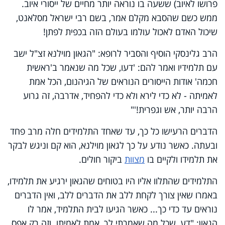
פרושו לאיוב) ששעה בו נוראה יותר מחיים של ייסורי איוב.
ממש כשם שהסבא מקלם אמר, בשם רבי ישראל מסלאנט,
שיכול האדם לאכול עולמו בעולם הזה בכפית לפתן!
הרב גלינסקי הוסיף והסביר לרופא: "הגאון מוילנא זצ"ל ישב
עם תלמידיו ואמר להם: 'דעו, שכל מה שנאמר ב'ראשית
חכמה' אודות הייסורים הנוראים של הגיהנום, הכל אמת
לאמיתה - לא כדי לירא ולא כדי להפחיד, אדרבה, זה גרוע
הרבה יותר, אש וגפרית!'"
הדברים הרעישו כל כך, עד שאחד התלמידים חלה מרב פחד
ובעתה. כאשר נודע על כך לגאון מוילנא, הוא קם וניגש לבקר
את תלמידו ולקיים בו
מצוות
ביקור חולים.
התלמידים שהתלוו אליו היו בטוחים שהגאון ירגיע את תלמידו,
באמרו שאין צורך לקחת ללב את הדברים ללב, ואין הדברים
נוראים עד כדי כך... כאשר הגיעו לבית התלמיד, אמר לו
הגאון: "דע, שכל מה שאמרתי לך, אמת לאמיתו. וזה רק אפס