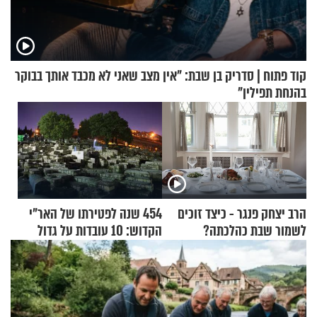
קוד פתוח | סדריק בן שבת: "אין מצב שאני לא מכבד אותך בבוקר
בהנחת תפילין"
הרב יצחק פנגר - כיצד זוכים
454 שנה לפטירתו של האר"י
לשמור שבת כהלכתה?
הקדוש: 10 עובדות על גדול
מקובלי צפת