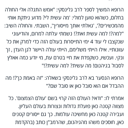
הרופא המשיך לספר לרב גלינסקי: "אמש התגלה אלי החולה
בחלום, כשהוא טוען למולי: 'מה עשית לי? מדוע ניתקת אותי
מהמכשירים?', 'גאלתי אותך מייסוריך', השבתי. והחולה השיב:
"למה?! למה עשית זאת?! נשמתי עלתה למרום, והודיעוני
שנקצבו לי עוד 4 ימי התייסרות בעולם הזה כדי למרק את כל
עוונותיי. אילו הייתי משלימם, הייתי עולה היישר לגן העדן , זך
ונקי. ועכשיו, כשקפדת את חיי בטרם עת, מי יודע כמה אאלץ
לסבול בגיהנום! מה עשית? למה עשית?!"
הרופא הנסער בא לרב גלינסקי בשאלה: "זה באמת כך?! מה
ההבדל אם הוא סובל כאן או סובל שם?"
אמרתי לו: "ודאי! העולם הזה קרוי בשם 'עולם הצמצום'. כל
מצווה קטנה כאן פועלת גדולות ונצורות בעולם העליון.
ועבירה קטנה כאן מחשיכה עולמות. כך גם ייסורים קטנים
כאן, חוסכים משהו מהגיהנום, שהרמב"ן כותב (בהקדמת