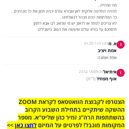
תיסמכ6 על בורא עולם שיעשה את הטוב בישבילינו
א. מ
11/11/25 01:20
2
אמת ויציב
אמת ואמונה
איתיאל
14/09/25 23:52
1
אוף מפחיד
(ל"ת)
הצטרפו לקבוצת הוואטסאפ לקראת ZOOM
ההשקה שיתקיים בתחילת השבוע הקרוב
בהשתתפות הרה"ג זמיר כהן שליט"א. מספר
המקומות מוגבל! לפרטים על המיזם
לחצו כאן
>>