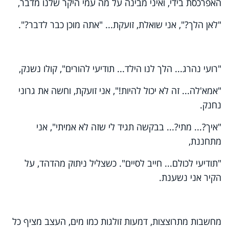
האפרכסת בידי, ואיני מבינה על מה עמי היקר שלנו מדבר,
"לאן הלך?", אני שואלת, זועקת... "אתה מוכן כבר לדבר?".
"רועי נהרג... הלך לנו הילד... תודיעי להורים", קולו נשנק,
"אמא'לה... זה לא יכול להיות!", אני זועקת, וחשה את גרוני
נחנק.
"איך?... מתי?... בבקשה תגיד לי שזה לא אמיתי", אני
מתחננת,
"תודיעי לכולם... חייב לסיים". כשצליל ניתוק מהדהד, על
הקיר אני נשענת.
מחשבות מתרוצצות, דמעות זולגות כמו מים, העצב מציף כל