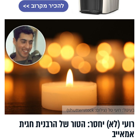
בעיגול: רועי טל (צילום: shutterstock)
רועי (לא) יחסר: הטור של הרבנית חגית
אמאייב