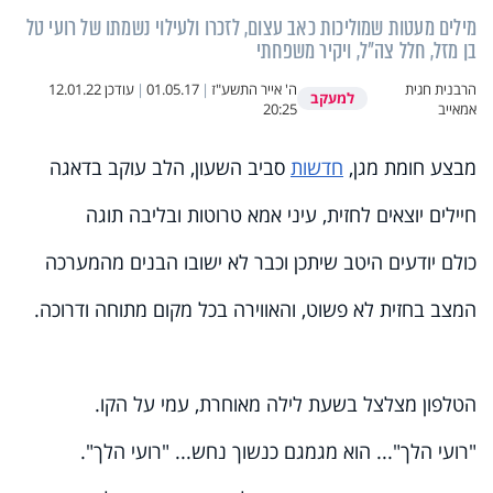
מילים מעטות שמוליכות כאב עצום, לזכרו ולעילוי נשמתו של רועי טל
בן מזל, חלל צה"ל, ויקיר משפחתי
הרבנית חגית
ה' אייר התשע"ז
|
01.05.17
|
עודכן
12.01.22
למעקב
אמאייב
20:25
מבצע חומת מגן,
חדשות
סביב השעון, הלב עוקב בדאגה
חיילים יוצאים לחזית, עיני אמא טרוטות ובליבה תוגה
כולם יודעים היטב שיתכן וכבר לא ישובו הבנים מהמערכה
המצב בחזית לא פשוט, והאווירה בכל מקום מתוחה ודרוכה.
הטלפון מצלצל בשעת לילה מאוחרת, עמי על הקו.
"רועי הלך"... הוא מגמגם כנשוך נחש... "רועי הלך".