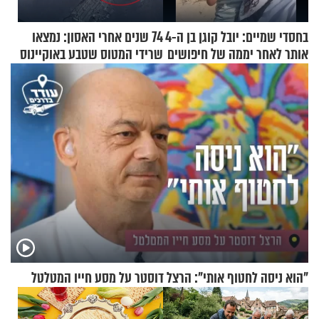
בחסדי שמיים: יובל קוגן בן ה-4
74 שנים אחרי האסון: נמצאו
אותר לאחר יממה של חיפושים
שרידי המטוס שטבע באוקיינוס
עם עשרות נוסעים
"הוא ניסה לחטוף אותי": הרצל דוסטר על מסע חייו המטלטל