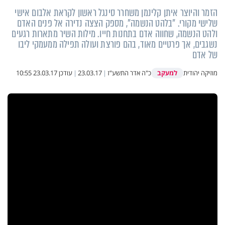
הזמר והיוצר איתן קלינמן משחרר סינגל ראשון לקראת אלבום אישי
שלישי מקורי. "בלהט הנשמה", מספק הצצה נדירה אל פנים האדם
ולהט הנשמה, שחווה אדם בתחנות חייו. מילות השיר מתארות רגעים
נשגבים, אך פרטיים מאוד, בהם פורצת ועולה תפילה ממעמקי ליבו
של אדם
למעקב
מוזיקה יהודית
כ"ה אדר התשע"ז
|
23.03.17
|
עודכן
23.03.17 10:55