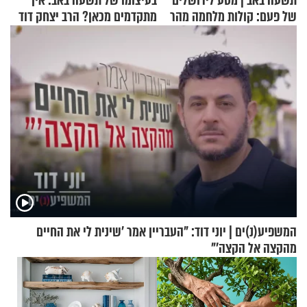
תשעה באב | מסע לירושלים
בעיצומו של תשעה באב: איך
של פעם: קולות מלחמה מהר
מתקדמים מכאן? הרב יצחק דוד
הזיתים
גרוסמן בשיחה מיוחדת
המשפיע(נ)ים | יוני דוד: "העבריין אמר 'שינית לי את החיים
מהקצה אל הקצה'"