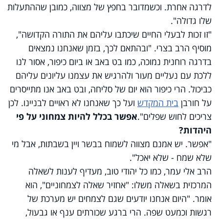
לדרגה אחרת. וכשמדובר בחפץ של מצווה, כמובן שההתעלות
שלו גדולה".
"זו זכות לבעלי החיים שיכתבו עליהם את התורה הקדושה",
מוסיף הרב בצרי. "ובהתאם לכך, בזמן שאנחנו נמצאים
בדרגה רוחנית נמוכה, כמו בט באב או ביום כיפור, אסור לנו
ללכת עם נעליים מעור ולהרגיש את עצמנו עליונים עליהם
כביכול. הרי כיפור הוא יום של סליחה, ובט באב אנו מתייסרים
על חורבן
בית המקדש
ועל כך שאנחנו לא ראויים לבניינו. לכן
צריכים לחוש שפלים".
אפשר בכלל להיות צמחוני על פי
היהדות?
"אפשר. יש אמנם מצווה לשמוח בבשר ויין בשבתות, אבל מי
שלא שמח - שלא יאכל".
הרב אלי עמר, כמו כל יהודי טוב, מעדיף לענות לשאלה
המרכזית בשאלה משלו: "אחזיר שאלה לצמחוניים", הוא
אומר. "היום אנחנו יודעים שגם לצמחים יש מערכת של
רגשות וכמעט שפה. הרי ברגע שכורתים ענף או גבעול,