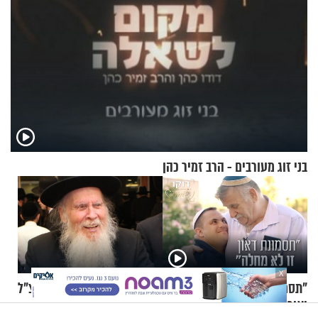
בני זוג מעורבים - הרב זמיר כהן
X
"תסמונת דאון זו לא מחלה":
הכירו את הרב אריה פינקל זצ"ל
יאיר פומברג בסיפור חיים
דרך 3 הסיפורים המפעימים