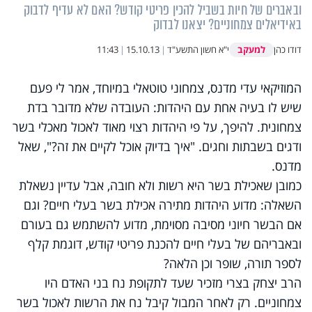
ובאברים של חיות בשביל להכין פריטי קודש? האם לא עדיף לדבוק
באידיאלים צמחוניים? יצאנו לבדוק
למעקב
דודו כהן
י"א חשון התשע"ד
|
15.10.13
|
11:43
המוזיקאי עדי מדנס, צמחוני טוטאלי במיוחד, אמר לי פעם
שיש לו בעיה אחת עם היהדות: העובדה שלא מדובר בדת
צמחונית. להיפך, על פי היהדות רצוי מאוד לאכול מאכלי בשר
ודגים בשבתות וחגים. "איך בדיוק אוכל לקיים את זה?", שאל
מדנס.
כמובן שאכילת בשר היא רשות ולא חובה, אבל עדיין נשאלת
השאלה: מדוע היהדות מתירה אכילת בשר בעלי חיים? וגם
אם הבשר חיוני מסיבה מסוימת, מדוע להשתמש גם בעורם
ובאבריהם של בעלי חיים להכנת פריטי קודש, דוגמת קלף
לספר תורה, שופר וכן הלאה?
הרב יצחק בצרי מזכיר שעד לתקופת נח בני האדם היו
צמחוניים. רק לאחר המבול קיבל נח את הרשות לאכול בשר