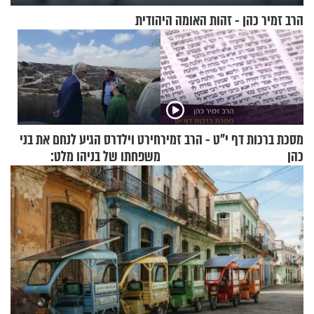
הרב זמיר כהן - זהות האומה היהודית
מסכת ברכות דף י"ט - הרב זמיר
חירט וילדרס הגיע לנחם את בני
כהן
משפחתו של בניהו מלט:
"מיליונים באירופה תומכים
בכם"