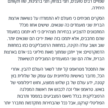
שפויים רבים טוענים, חצי בצחוק חצי ברצינות, שזו תקוותם
היחידה.
הסקרים מוכיחים כי מעולם לא התמודדו על נשיאות ארצות
הברית שני מועמדים כה שנואים. שישים אחוז מכלל
המתכוונים להצביע בבחירות מצהירים כי לא יתמכו במועמד
שהם מחבבים, אלא יתמכו בזה שאת יריבו הם שונאים יותר.
שוב ושוב עולה הקינה, במחוזות הרפובליקנים כמו במחוזות
הדמוקרטיים: איך ייתכן שמתוך מאות מיליוני בני אדם בארצות
הברית, אלה הם שני המועמדים המובילים לנשיאות?
את התסכול מטראמפ קל יותר לשאר העולם להבין. אחרי
הכל, מדובר באישיות טלויזיונית עם עומק של שלולית בוץ
קטנה, ידע עולם של בן שלוש ממוצע, וחוש דיפלומטי של
בואש. טראמפ אולי זכה לכבוש את ראשות המפלגה
הרפובליקנית בגלל מיאוס המצביעים בממסד ותרבות
הפוליטלי קורקט, אבל ככל שהבחירות מתקדמות מתברר יותר