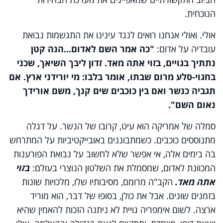
הנוכחית.
אולי. ואולי אנחנו רואים לנגד עינינו את התגשמות נבואת
עובדיה על אדום:
"כה אמר השם לאדום...הנה קטן
נתתיך בגויים, בזוי אתה מאד. זדון ליבך השיאך, שכני
בחגוי-סלע מרום שבתו, אומר בלבו: מי יורידני ארץ. אם
תגביה כנשר ואם בין כוכבים שים קנך, משם אורידך
נאום השם".
סמלה של אמריקה הוא עיט, קרובו של הנשר. על דגלה
מתנוססים כוכבים. כשמתבוננים באובייקטיביות על המתרחש
בה בימים אלה, אי אפשר שלא לחשוב על נבואת הפורענות
המכוונת לאדום, שמסמלת את השלטון הנוצרי בעולם:
בזוי
אתה מאד.
הקב"ה מרומם, מסיבותיו שלו, מלכויות שונות
בזמנים שונים. אבל את כולן, בסופו של דבר, הוא מוריד
ארצה. לשום אימפריה גויית לא ניתנה הזכות להאמין שהיא