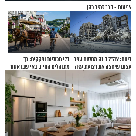
צניעות - הרב זמיר כהן
דיווח: צה"ל בונה מחסום עפר
בלי מכוניות ופקקים: כך
עצום שיחצה את רצועת עזה
מתנהלים החיים באי שבו אסור
לשניים
לנהוג כבר יותר מ-120 שנה