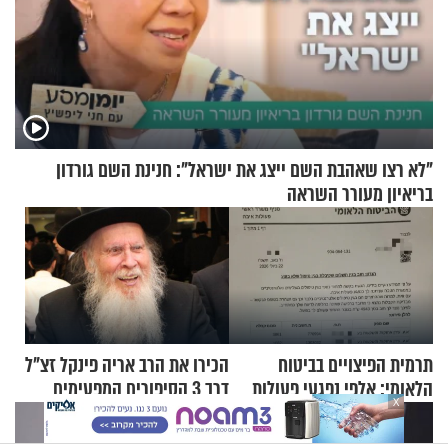
"לא רצו שאהבת השם ייצג את ישראל": חנינת השם גורדון
בריאיון מעורר השראה
תרמית הפיצויים בביטוח
הכירו את הרב אריה פינקל זצ"ל
הלאומי: אלפי נפגעי פעולות
דרך 3 הסיפורים המפעימים
X
איבה קיבלו כספים במירמה
האלה