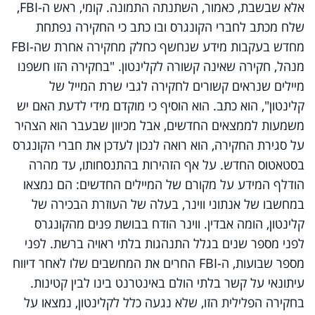
אלא שבשבת, כאמור, השתנתה התמונה. קומי, ראש ה-
FBI
,
שלח מכתב לחברי הקונגרס ובו כתב כי החקירה נפתחת
מחדש בעקבות מידע שנחשף כחלק מחקירה אחרת שה-
FBI
מנהל, חקירה שאינה קשורה לקלינטון. "בחקירה הזו חשפנו
מיילים שנראים קשורים לחקירה לגבי שרת המייל של
קלינטון", הוא כתב. הוא הוסיף כי מוקדם מידי לדעת האם יש
משמעות לממצאים החדשים, אבל מכיוון שבעבר הוא הצהיר
על סגירת החקירה, הוא רואה לנכון לעדכן את חברי הקונגרס
בסטאטוס החדש. על אף הזהירות בהתנסחותו, עד מהרה
הודלף המידע על מקורם של המיילים החדשים: הם נמצאו
במחשבו של אנתוני ווינר, בעלה של העוזרת הבכירה של
קלינטון, הומה אבדין. ווינר הודח בבושת פנים מהקונגרס
לפני מספר שנים בגלל התנהגות בלתי ראויה ברשת. לפני
מספר שבועות, ה-
FBI
החרים את המחשבים שלו לאחר דיווח
עיתונאי על קשר בלתי הולם באינטרנט בינו לבין קטינות.
בחקירה הפלילית הזו, שלא נגעה כלל לקלינטון, נמצאו על