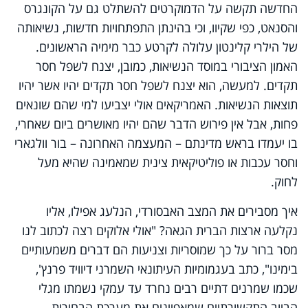
החדשה תקשה על הדמוקרטים להשתלט גם על הקונגרס
והסנאט, כפי שקיוו, וכי בהינתן התפתחויות חדשות, נשיאותה
של הילרי קלינטון עלולה לקרטע כבר מימיה הראשונים.
האמון הציבורי במוסד הנשיאות, כמובן, יצנח לשפל חסר
תקדים. למעשה, הוא יצנח לשפל חסר תקדים יהיו אשר יהיו
תוצאות הנשיאות. האמריקאים אולי יצביעו למי שהם שונאים
פחות, אבל אין פירוש הדבר שהם יהיו מאושרים ביום שאחרי,
בו יעמדו בראש מדינתם – המעצמה האחרונה – בור וולגארי
וחסר עכבות או פוליטיקאית צינית שמאמינה שהיא מעל
לחוק.
איך מסבירים את המצב האבסורדי, הנלעג אפילו, אליו
נקלעה ארצות הברית הגאה? "אולי אלוקים רצה לכתוב לנו
מסר ברור על כך שמוסריות וצניעות הם דברים משמעותיים
בימינו", כתב בעגמומיות העיתונאי השמרני דיוויד פרנץ',
שכמו שמרנים דתיים רבים נחרד עד עמקי נשמתו מגלי
הביוב התקשורתיים שמאפיינים את מערכת הבחירות