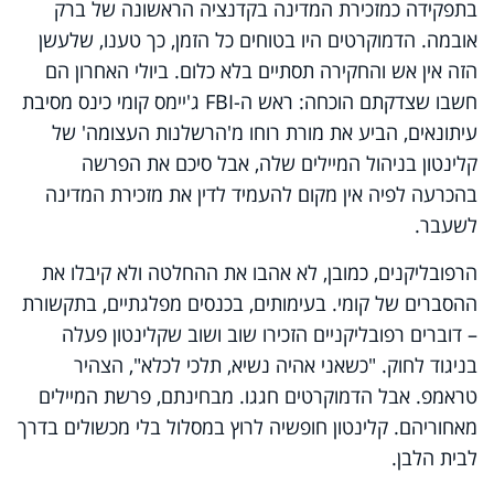
בתפקידה כמזכירת המדינה בקדנציה הראשונה של ברק
אובמה. הדמוקרטים היו בטוחים כל הזמן, כך טענו, שלעשן
הזה אין אש והחקירה תסתיים בלא כלום. ביולי האחרון הם
חשבו שצדקתם הוכחה: ראש ה-
FBI
ג'יימס קומי כינס מסיבת
עיתונאים, הביע את מורת רוחו מ'הרשלנות העצומה' של
קלינטון בניהול המיילים שלה, אבל סיכם את הפרשה
בהכרעה לפיה אין מקום להעמיד לדין את מזכירת המדינה
לשעבר.
הרפובליקנים, כמובן, לא אהבו את ההחלטה ולא קיבלו את
ההסברים של קומי. בעימותים, בכנסים מפלגתיים, בתקשורת
– דוברים רפובליקניים הזכירו שוב ושוב שקלינטון פעלה
בניגוד לחוק. "כשאני אהיה נשיא, תלכי לכלא", הצהיר
טראמפ. אבל הדמוקרטים חגגו. מבחינתם, פרשת המיילים
מאחוריהם. קלינטון חופשיה לרוץ במסלול בלי מכשולים בדרך
לבית הלבן.