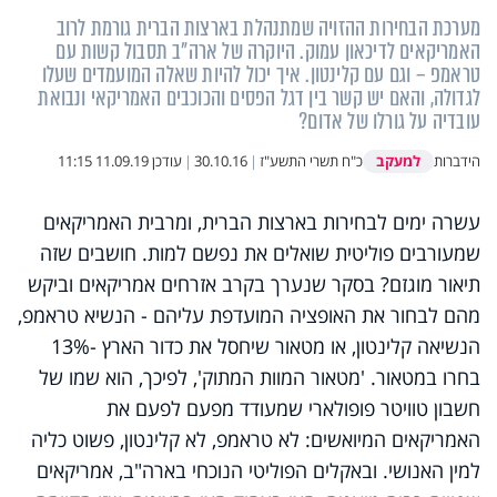
מערכת הבחירות ההזויה שמתנהלת בארצות הברית גורמת לרוב
האמריקאים לדיכאון עמוק. היוקרה של ארה"ב תסבול קשות עם
טראמפ – וגם עם קלינטון. איך יכול להיות שאלה המועמדים שעלו
לגדולה, והאם יש קשר בין דגל הפסים והכוכבים האמריקאי ונבואת
עובדיה על גורלו של אדום?
למעקב
הידברות
כ"ח תשרי התשע"ז
|
30.10.16
|
עודכן
11.09.19 11:15
עשרה ימים לבחירות בארצות הברית, ומרבית האמריקאים
שמעורבים פוליטית שואלים את נפשם למות. חושבים שזה
תיאור מוגזם? בסקר שנערך בקרב אזרחים אמריקאים וביקש
מהם לבחור את האופציה המועדפת עליהם - הנשיא טראמפ,
הנשיאה קלינטון, או מטאור שיחסל את כדור הארץ -13%
בחרו במטאור. 'מטאור המוות המתוק', לפיכך, הוא שמו של
חשבון טוויטר פופולארי שמעודד מפעם לפעם את
האמריקאים המיואשים: לא טראמפ, לא קלינטון, פשוט כליה
למין האנושי. ובאקלים הפוליטי הנוכחי בארה"ב, אמריקאים