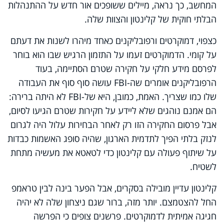
המחשב, כך נראה, מיילים ששופכים אור חדש על ההתנהלות
הבלתי חוקית של קלינטון והצוות שלה.
כצפוי, דמוקרטים ורפובליקנים כאחד מיהרו לשנות את דעתם
על קומי. הדמוקרטים זעמו על התזמון הרגיש שבו הוא בוחר
לפרסם מידע חלקי על חקירה שטרם הסתיימה, בעוד
הרפובליקנים אומרים שה-
FBI
עושה סוף סוף את העבודה
שלו כמו שצריך. האמת, כמובן, היא של-
FBI
לא היתה ברירה:
הם אמנם נוהגים שלא ליידע על חקירות שטרם הגיעו לסיום,
אבל פרסום החקירה הזו רק לאחר הבחירות עלול היה לגרום
לנזק בלתי הפיך לתדמית הארגון, שהיה סופג האשמות כבדות
על שיתוף פעולה עם קלינטון כדי לטאטא את מעשיה מתחת
לשטיח.
קלינטון עדיין מובילה בסקרים, אבל הפער בינה לבין טראמפ
החל להצטמצם. יותר מזה, ברור שגם ניצחון שלה לא יהיה
חגיגה אמיתית לדמוקרטים. פרשנים צופים כי הפרשה