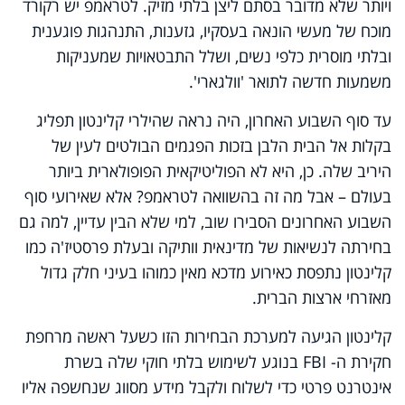
ויותר שלא מדובר בסתם ליצן בלתי מזיק. לטראמפ יש רקורד
מוכח של מעשי הונאה בעסקיו, גזענות, התנהגות פוגענית
ובלתי מוסרית כלפי נשים, ושלל התבטאויות שמעניקות
משמעות חדשה לתואר 'וולגארי'.
עד סוף השבוע האחרון, היה נראה שהילרי קלינטון תפליג
בקלות אל הבית הלבן בזכות הפגמים הבולטים לעין של
היריב שלה. כן, היא לא הפוליטיקאית הפופולארית ביותר
בעולם – אבל מה זה בהשוואה לטראמפ? אלא שאירועי סוף
השבוע האחרונים הסבירו שוב, למי שלא הבין עדיין, למה גם
בחירתה לנשיאות של מדינאית וותיקה ובעלת פרסטיז'ה כמו
קלינטון נתפסת כאירוע מדכא מאין כמוהו בעיני חלק גדול
מאזרחי ארצות הברית.
קלינטון הגיעה למערכת הבחירות הזו כשעל ראשה מרחפת
חקירת ה-
FBI
בנוגע לשימוש בלתי חוקי שלה בשרת
אינטרנט פרטי כדי לשלוח ולקבל מידע מסווג שנחשפה אליו