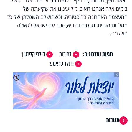
יוצאת דופן, מיוחדת, ותתקיים לנצח בגדולה ובהצלחה. אולי
בימים אלה אנחנו רואים מול עינינו את שקיעתה של
המעצמה האחרונה בהיסטוריה. וכשתושלם השפלתן של כל
ממלכות הגויים, מבטיח הנביא, יזכה עם ישראל לגאולה
השלמה.
תגיות ועדכונים:
בחירות
הילרי קלינטון
דונלד טראמפ
X
🔇
תגובות
0