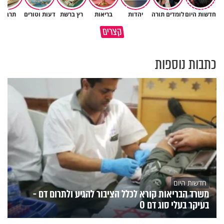
חדשות היום
לומדים תורה
יהדות
בריאות
רץ ברשת
דעות וטורים
תרבות
לפעמים המערכת מפספסת את
מותר לנשוף על בוטנים כדי להעי
קצרים
הלב של הילדים שלנו
את הקליפות בשבת? 🥜
כתבות נוספות
חדשות היום
משרד הבריאות קורא לכלל הציבור להגיע ולתרום דם -
בעיקר בעלי סוג דם O