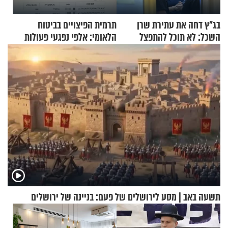
בג"ץ דחה את עתירת שרן
תרמית הפיצויים בביטוח
השכל: לא תוכל להתפצל
הלאומי: אלפי נפגעי פעולות
מהליכוד
איבה קיבלו כספים במירמה
תשעה באב | מסע לירושלים של פעם: בניינה של ירושלים