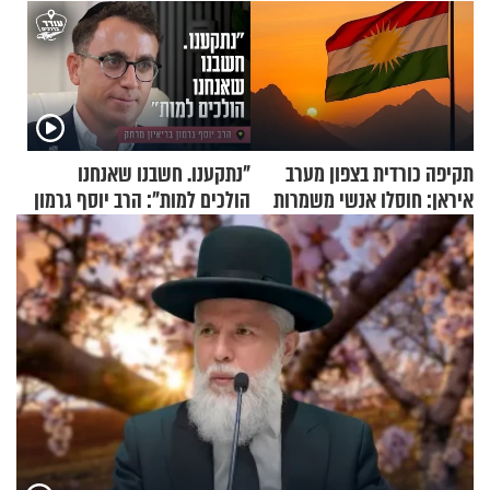
תקיפה כורדית בצפון מערב
"נתקענו. חשבנו שאנחנו
איראן: חוסלו אנשי משמרות
הולכים למות": הרב יוסף גרמון
המהפכה
בריאיון מרתק