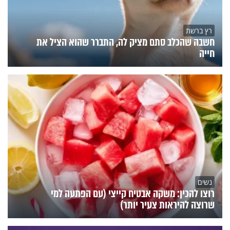
רץ ברשת
חשבה שהכלב סתם מציק לה, התברר שהוא הציל את
חייה
נשים
רוצו להכין: משקה אבטיח קייצי (עם הפתעה למי
שרוצה להיראות צעיר יותר)