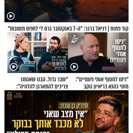
קוד פתוח | דניאל ברגר: "ה-7 באוקטובר גרם לי לחפש תשובות"
"ניסו לחטוף אותי פעמיים":
"שבר גדול. הבנו שאנחנו
מוטי כהנא בריאיון נוקב
צריכים להתארגן להלוויה":
זוגיות במבחן, הפעם עם מרים
וגד דנינו