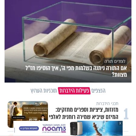
לומדים תורה
אם התורה ניתנה בשלמות מפי ה', איך הוסיפו חז"ל
מצוות?
הנצפים
פעילות הידברות
תוכניות הערוץ
תכני הידברות
1
מזוזות, ציציות וספרים מחזקים:
המיזם שיביא שמירה רוחנית לאלפי
חיילי צה"ל
X