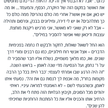
כלום'. "אבל לא הבנתי איך זה יכול להיות? הרי כולם מחפשים
את האושר במקום הזה של היוקרה, הכסף, והמעמד... אז מה
יש כאן, אם אין אושר? אחרי מה כולם נוהרים? ממה כולם כל
כך מתלהבים? אז יש לי דירה, ומיליונים בבנק, ופרסום ותהילה
– אבל לא רק שאני לא מאושר, אני מרגיש ריקנות מוחצת.
עצבות ודיכאון שאי אפשר להסביר במילים".
הוא החל לשאול שאלות, לחקור ולבקש לו נחמה בפנימיות
הדברים – אצל אנשי רוח חילוניים, כמו גם רבנים ומורי דרך
שונים. ואז, כמו מלאך משמיים, נשלח אליו חבר שהסביר לו
על ר' נחמן, ועל הנסיעה מדי שנה לאומן – בראש השנה.
"זה היה הרגע שבו אמרתי לעצמי: 'כבר היית בכל כך הרבה
מקומות בחו"ל, מה אכפת לך לנסות גם את זה?'. נסעתי איתו
לאומן, וכשהגעתי לשם – לא האמנתי למראה עיניי. ראיתי
יהודים מכל הסוגים, וקיבוץ הגלויות הזה פתח לי את הלב,
הרחיב אותו והכניס אליו את כל המתנות הרוחניות שחיכיתי
להן שנים".