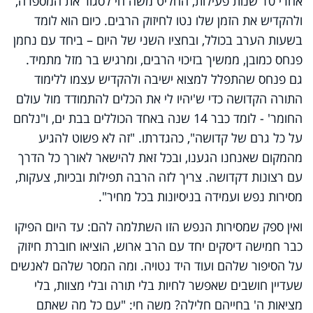
אחרי 10 שנות פעילות, החליט משה חי לסגור את המספרה,
ולהקדיש את הזמן שלו נטו לחיזוק הרבים. כיום הוא לומד
בשעות הערב בכולל, ובחציו השני של היום – ביחד עם נחמן
פנחס כמובן, ממשיך בזיכוי הרבים, ומרגיש בר מזל מתמיד.
גם פנחס שהתפלל למצוא ישיבה ולהקדיש עצמו ללימוד
התורה הקדושה כדי ש'יהיו לי את הכלים להתמודד מול עולם
החומר' - לומד כבר 14 שנה באחד הכוללים בבת ים, ו"נלחם
על כל גרם של קדושה", כהגדרתו. "זה לא פשוט להגיע
מהמקום שאנחנו הגענו, ובכל זאת להישאר לאורך כל הדרך
עם רצונות דקדושה. צריך לזה הרבה תפילות ובכיות, צעקות,
מסירות נפש ועמידה בניסיונות בכל מחיר".
ואין ספק שמסירות הנפש הזו השתלמה להם: עד היום הפיקו
כבר חמישה דיסקים יחד עם הרב ארוש, הוציאו חוברת חיזוק
על הסיפור שלהם ועוד היד נטויה. ומה המסר שלהם לאנשים
שעדיין חושבים שאפשר לחיות בלי תורה ובלי מצוות, בלי
מציאות ה' בחייהם חלילה? משה חי: "עם כל מה שאתם