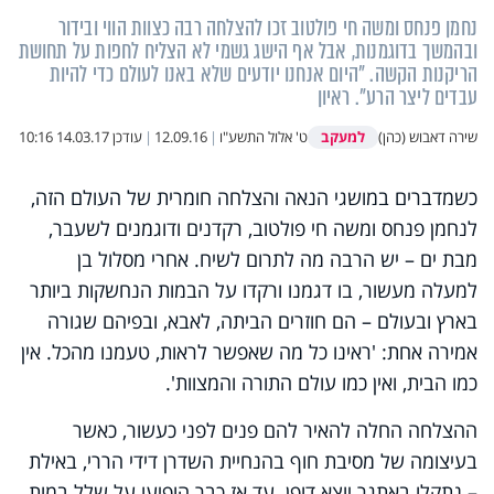
נחמן פנחס ומשה חי פולטוב זכו להצלחה רבה כצוות הווי ובידור
ובהמשך בדוגמנות, אבל אף הישג גשמי לא הצליח לחפות על תחושת
הריקנות הקשה. "היום אנחנו יודעים שלא באנו לעולם כדי להיות
עבדים ליצר הרע". ראיון
למעקב
שירה דאבוש (כהן)
ט' אלול התשע"ו
|
12.09.16
|
עודכן
14.03.17 10:16
כשמדברים במושגי הנאה והצלחה חומרית של העולם הזה,
לנחמן פנחס ומשה חי פולטוב, רקדנים ודוגמנים לשעבר,
מבת ים – יש הרבה מה לתרום לשיח. אחרי מסלול בן
למעלה מעשור, בו דגמנו ורקדו על הבמות הנחשקות ביותר
בארץ ובעולם – הם חוזרים הביתה, לאבא, ובפיהם שגורה
אמירה אחת: 'ראינו כל מה שאפשר לראות, טעמנו מהכל. אין
כמו הבית, ואין כמו עולם התורה והמצוות'.
ההצלחה החלה להאיר להם פנים לפני כעשור, כאשר
בעיצומה של מסיבת חוף בהנחיית השדרן דידי הררי, באילת
– נתקלו באתגר יוצא דופן. עד אז כבר הופיעו על שלל במות