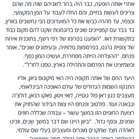
אחרי אותה הופעה, כבר היה ברור לשניהם שזה מה שהם
צריכים לעשות בחיים, והם החלו לעבוד על הפן המקצועי.
וכצפוי, עד מהרה כבשו את כל המועדונים הכי נחשבים בארץ,
בד בבד עם קמפיינים שונים בדוגמנות שקנו להם מקום כבוד
בתקשורת דאז. "הופענו בפרומו של רפי רשף, בתוכנית אירוח
של צופית גרנט, בפרסומות טלוויזיה, ובעיתונים שונים", אומר
פנחס. "ההצלחה הייתה מסחררת, ועשינו המון כסף.
וכשמיצינו את הפרסום והתהילה בארץ, טסנו לחו"ל".
היעד החם של אותה תקופה היה האי מיקונוס ביוון, אליו
התנקזו השמות הגדולים של עולם האופנה הבינלאומי,
מעצבים כגון ז'אן פול גוטייה, לואי ויטון, פאקו רבאן, דולצ'ה
וגבאנה ועוד. פולטוב ופנחס היו צוות הבידור שהחזיק את
רצועת החופים הזו במשך עשור – עבודה שכללה חוזים
שמנים, וכסף גדול. "ביוון היינו שם דבר במשך שנים, וזכינו
לאהדה מצד שחקנים מוכרים ומעצבים בעלי שם עולמי.
ההצלחה הייתה הרבה יותר גדולה ממה שציפינו".