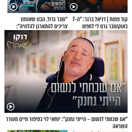
קוד פתוח | דניאל ברגר: "ה-7
"שבר גדול. הבנו שאנחנו
באוקטובר גרם לי לחפש
צריכים להתארגן להלוויה":
תשובות"
זוגיות במבחן, הפעם עם מרים
וגד דנינו
"אם שכחתי לנשום – הייתי נחנק": יוחאי לוי בסיפור חיים מעורר
השראה