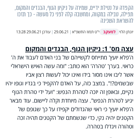
הקפדה על נטילת ידיים, שמירה על ניקיון הגוף, הבגדים והמקום,
תפילה, טבילה במקווה, ומחשבה קלה לפני כל מעשה - כך תזכו
להשראת השכינה
למעקב
יונתן הלוי
י"ט תמוז התשפ"א
|
29.06.21
|
עודכן
29.06.21 13:28
עצה מס' 1: ניקיון הגוף, הבגדים והמקום
ה'פלא יועץ' מתייחס לקשייהם של בני האדם לעבוד את ה'
כראוי. בערך 'טהרה' הוא כותב: "ומה עשה האיש הישראלי
אשר ליבו אינו מסור בידו ואינו יכול לעשות רצון אביו
שבשמים?!". במצב כזה, על האדם להקפיד כי בגדיו וגופו יהיו
נקיים, ובאופן זה יזכה לטהרת הנפש: "ועל ידי טהרת הגוף
יגיע לטהרת הנפש". עצה מיוחדת וקלה ליישום. עוד מבאר
ה'פלא יועץ' כי ראוי שהגדולים יקפידו על כך שגופם של
הקטנים יהיה נקי, כדי שנשמתם של הקטנים תהיה זכה
וטהורה ויגדלו בטהרה.