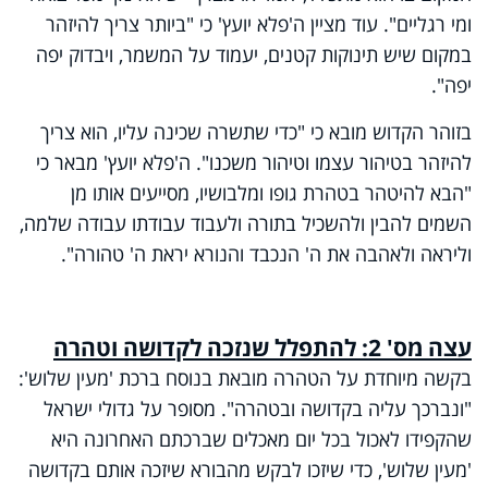
ומי רגליים". עוד מציין ה'פלא יועץ' כי "ביותר צריך להיזהר
במקום שיש תינוקות קטנים, יעמוד על המשמר, ויבדוק יפה
יפה".
בזוהר הקדוש מובא כי "כדי שתשרה שכינה עליו, הוא צריך
להיזהר בטיהור עצמו וטיהור משכנו". ה'פלא יועץ' מבאר כי
"הבא להיטהר בטהרת גופו ומלבושיו, מסייעים אותו מן
השמים להבין ולהשכיל בתורה ולעבוד עבודתו עבודה שלמה,
וליראה ולאהבה את ה' הנכבד והנורא יראת ה' טהורה".
עצה מס' 2: להתפלל שנזכה לקדושה וטהרה
בקשה מיוחדת על הטהרה מובאת בנוסח ברכת 'מעין שלוש':
"ונברכך עליה בקדושה ובטהרה". מסופר על גדולי ישראל
שהקפידו לאכול בכל יום מאכלים שברכתם האחרונה היא
'מעין שלוש', כדי שיזכו לבקש מהבורא שיזכה אותם בקדושה