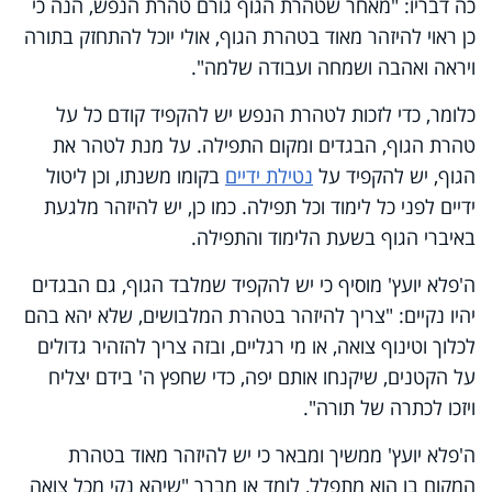
כה דבריו: "מאחר שטהרת הגוף גורם טהרת הנפש, הנה כי
כן ראוי להיזהר מאוד בטהרת הגוף, אולי יוכל להתחזק בתורה
ויראה ואהבה ושמחה ועבודה שלמה".
כלומר, כדי לזכות לטהרת הנפש יש להקפיד קודם כל על
טהרת הגוף, הבגדים ומקום התפילה. על מנת לטהר את
הגוף, יש להקפיד על
נטילת ידיים
בקומו משנתו, וכן ליטול
ידיים לפני כל לימוד וכל תפילה. כמו כן, יש להיזהר מלגעת
באיברי הגוף בשעת הלימוד והתפילה.
ה'פלא יועץ' מוסיף כי יש להקפיד שמלבד הגוף, גם הבגדים
יהיו נקיים: "צריך להיזהר בטהרת המלבושים, שלא יהא בהם
לכלוך וטינוף צואה, או מי רגליים, ובזה צריך להזהיר גדולים
על הקטנים, שיקנחו אותם יפה, כדי שחפץ ה' בידם יצליח
ויזכו לכתרה של תורה".
ה'פלא יועץ' ממשיך ומבאר כי יש להיזהר מאוד בטהרת
המקום בו הוא מתפלל, לומד או מברך "שיהא נקי מכל צואה