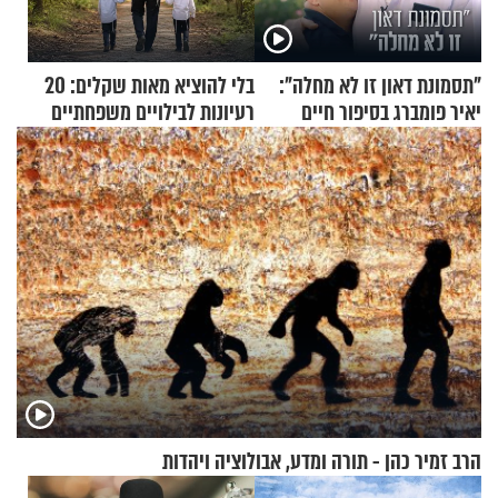
"תסמונת דאון זו לא מחלה":
בלי להוציא מאות שקלים: 20
יאיר פומברג בסיפור חיים
רעיונות לבילויים משפחתיים
מעורר השראה
כמעט בחינם
הרב זמיר כהן - תורה ומדע, אבולוציה ויהדות