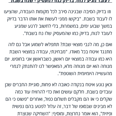
"לעובד מגיע לנוח, בדיוק כמו למעסיק - שנח בשבת"
וזו בדיוק הסיבה שבגינה סירב לכל מקומות העבודה, שהציעו
לו לעבוד בשבת. "ביקשו ממני לעשות את אותו הדבר בדיוק
במשך שבוע ימים, במשמרות, בלי לחשוב לרגע שמגיע
לעובד לנוח, בדיוק כמו שהמעסיק שלו נח בשבת".
ואם כן, מה לגבי מוצאי שבת? תתפלאו לשמוע אבל גם לזה
מתנגד איטח בכל מאודו. "מבחינתי, עבודה במוצאי השבת
היא כמו עבודה במוצאי יום ראשון, כשבראשון אני בחופש. יום
מנוחה הוא יום מנוחה מלא, המאפשר לנו להתנתק לגמרי
מהעשייה היומיומית השוטפת".
וכאן נוגע איטח בנקודה כאובה לא פחות, סוגיית החברים שכן
עובדים בשבת. חלקם עושים זאת כדי להרוויח עוד כמה
שקלים כי אז הם מקבלים תשלום כפול, ואחרים "פשוט כי הם
לא מבינים שבסופו של דבר, זה עלול לפגוע בהם נפשית
ופיזית", הוא אומר נחרצות, ומוסיף: "השחיקה שנוצרת