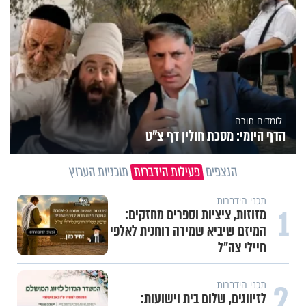
לומדים תורה
הדף היומי: מסכת חולין דף צ"ט
הנצפים
פעילות הידברות
תוכניות הערוץ
תכני הידברות
1
מזוזות, ציציות וספרים מחזקים:
המיזם שיביא שמירה רוחנית לאלפי
חיילי צה"ל
2
תכני הידברות
לזיווגים, שלום בית וישועות: