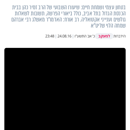
בטחון עצמי ושמחת חיים: שיעורו השבועי של הרב זמיר כהן בבית
הכנסת הגדול בתל אביב, כולל ביאורי הפרשה, תשובות לשאלות
גולשים וענייני אקטואליה. רב אורח: האדמו"ר מאשלג רבי אברהם
שמחה הלוי שליט"א
למעקב
הידברות
כ' אב התשע"ו
|
24.08.16
|
23:48