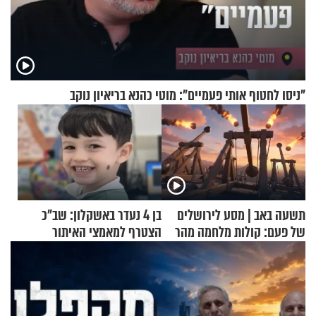
"ניסו לחטוף אותי פעמיים": מוטי כהנא בריאיון נוקב
תשעה באב | מסע לירושלים
בן 4 נעדר באשקלון: שב"כ
של פעם: קולות מלחמה מהר
הצטרף למאמצי האיתור
הזיתים