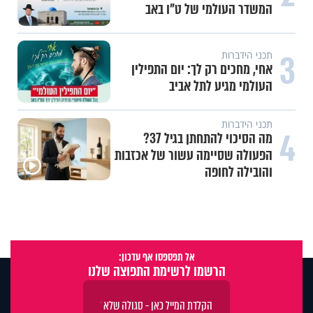
המשדר העולמי של ט"ו באב
3
תכני הידברות
אחי, מחכים רק לך: יום התפילין
העולמי מגיע לתל אביב
תכני הידברות
4
מה הסיכוי להתחתן בגיל 37?
הפעולה שסיימה עשור של אכזבות
והובילה לחופה
אל תפספסו אף עדכון:
הרשמו לרשימת התפוצה שלנו