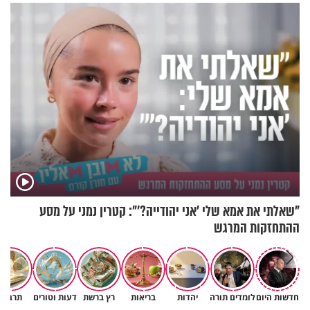
לשניים
במצב מסכן חיים
"שאלתי את אמא שלי 'אני יהודייה?'": קטרין נמני על מסע
ההתחזקות המרגש
חדשות היום
לומדים תורה
יהדות
בריאות
רץ ברשת
דעות וטורים
תרבות
גם ׳הרע׳ זה הרחמים של בורא