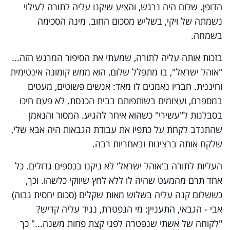
הדופן. שלום היה נרגש, והציע שיקנו עליה לתורה לעילוי
נשמתה של ויקי, בשליש מסכום החוב. מינה הסכימה
בשמחה.
בזכות אותה עליה לתורה, שמעתי את הסיפור המרגש הזה...
"אוהל ישראל", בו מתפלל שלום, הוא ממש קומונה אינטימית
וחיננית. חבריו נאמנים לו מאד: אנשים פשוטים, מעטים
במספרם, ועצומים בשותפותם בבית הכנסת. לא פעם חיכו
בסבלנות ל"עשירי" כשהוא איחר להגיע. המסור והנאמן
שהתנדב לקחת על כתפיו את עבודת הגבאות היה אבא שלי,
שלקח אותה ברצינות ובאחריות רבה.
העליות לתורה ב'אוהל ישראל' לא ניקנו בכספים גדולים. כל
אחד תרם מהמעט שהיה לו ללא לחץ שיווקי כלשהו. וכך,
כששלום קנה עליה בשלוש מאות שקלים (סכום יחסית גבוה)
אבי - הגבאי, התעניין: מי הנפטרת, נגיד עליה קדיש?
"לקוחה של אשתי שנפטרה לפני קצת פחות משנה..." כך