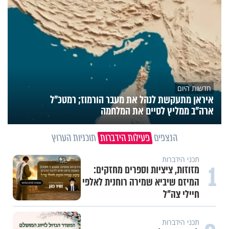
חדשות היום
איראן מתעקשת לנהל את מעבר הורמוז; רמטכ"ל
ארה"ב ממליץ לסיים את המלחמה
הנצפים
פעילות הידברות
תוכניות הערוץ
תכני הידברות
1
מזוזות, ציציות וספרים מחזקים:
המיזם שיביא שמירה רוחנית לאלפי
חיילי צה"ל
תכני הידברות