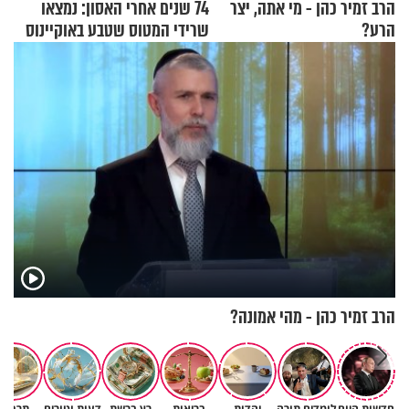
הרב זמיר כהן - מי אתה, יצר
74 שנים אחרי האסון: נמצאו
הרע?
שרידי המטוס שטבע באוקיינוס
עם עשרות נוסעים
הרב זמיר כהן - מהי אמונה?
חדשות היום
לומדים תורה
יהדות
בריאות
רץ ברשת
דעות וטורים
תרבות