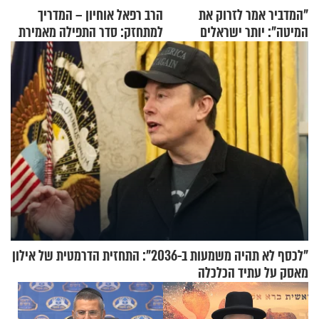
"המדביר אמר לזרוק את
הרב רפאל אוחיון – המדריך
המיטה": יותר ישראלים
למתחזק: סדר התפילה מאמירת
מדווחים על מכת פשפשי
הקורבנות ועד קריאת שמע
המיטה
"לכסף לא תהיה משמעות ב-2036": התחזית הדרמטית של אילון
מאסק על עתיד הכלכלה