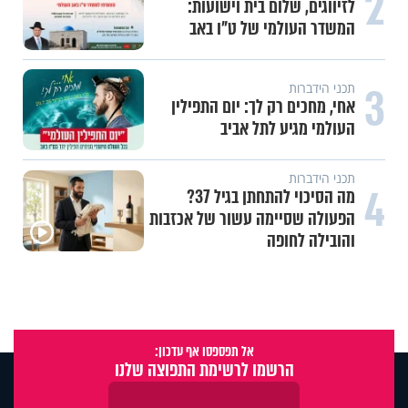
2
לזיווגים, שלום בית וישועות:
המשדר העולמי של ט"ו באב
3
תכני הידברות
אחי, מחכים רק לך: יום התפילין
העולמי מגיע לתל אביב
תכני הידברות
4
מה הסיכוי להתחתן בגיל 37?
הפעולה שסיימה עשור של אכזבות
והובילה לחופה
אל תפספסו אף עדכון:
הרשמו לרשימת התפוצה שלנו