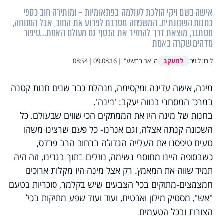
אישה בשם ויקי הולכת לעולמה בפתאומיות – ומותירה חוב כספי
בחנות השכונתית. המשפחה מסרבת לפרוע את החוב, אבל המנוחה,
מסתבר, מוצאת דרך להחזיר את הכסף גם מעולם האמת...סיפור
מדהים שקרה באמת
למעקב
לירון לוזיה
ה' אב התשע"ו
|
09.08.16
|
08:54
מינה, אישה עדינה ומקסימה, מנהלת כבר שנים חנות קטנה
במרכז המסחרי בנווה יעקב: 'מינה'.
בחנות של מינה היו את הממתקים הכי שווים שבעולם. כל
השכונה קנתה אצלה, וגם אנחנו- כל פעם שרצינו משהו
טעים טיפסנו את העלייה הגדולה ברחוב הרב פרדס,
כשבסופה היינו מחוסרי נשימה, נוזלים בתוך בגדינו, וזה היה
תמיד שווה את המאמץ. רק אצל מינה היו מקלות ארוכים
חמצמצים-מתוקים בכל הצבעים שיש בקלמר, סוכריות בטעם
"אש", מסטיק מילון ואבטיח, ועוד ועוד שפע מתיקות בכל
הצורות ובכל הטעמים.