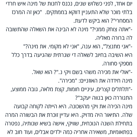
יום אחד, לפני כשלוש שנים, נכנס לחנות של מינה איש חרדי
בלתי מוכר שלא התעניין דווקא בממתקים. "כאן זה המרכז
המסחרי"? הוא ביקש לדעת.
-"אתה צוחק ממני?" מינה לא הבינה את השאלה שהתשובה
לה ברורה מאליה.
-"אני מתנצל", הוא ענה, "אני לא מקומי. את מינה?"
היא השיבה בחיוב לשאלה די שגרתית שהגיעה בדרך כלל
מספקי סחורה.
-"אולי את מכירה משהי בשם ויקי נ."? הוא שאל.
מינה חידדה את האוזניים: "מכירה".
-"תלתלים קצרים, עיניים חומות, קצת מלאה, גובה ממוצע,
התגוררה כאן בנווה יעקב"?
מינה הכירה את ויקי מהשכונה. היא הייתה לקוחה קבועה
שלה. התיאור היה מדויק. היא עדיין זוכרת את הבשורה המרה
בתחילת השנה הנוכחית, שוויקי, אישה בשיא שנותיה, נפטרה
בפתאומיות, משאירה אחריה כמה ילדים אבלים, ועוד חוב לא