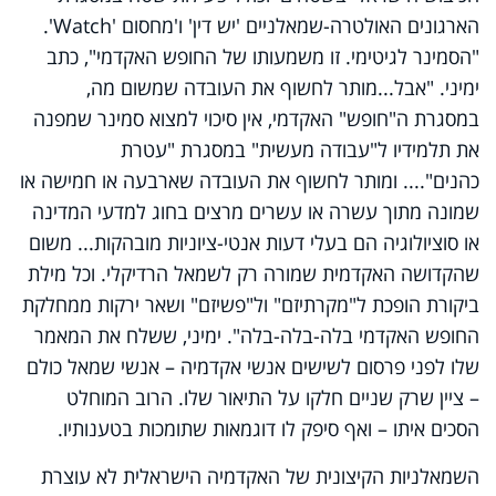
הארגונים האולטרה-שמאלניים 'יש דין' ו'מחסום '
Watch
'.
"הסמינר לגיטימי. זו משמעותו של החופש האקדמי", כתב
ימיני. "אבל...מותר לחשוף את העובדה שמשום מה,
במסגרת ה"חופש" האקדמי, אין סיכוי למצוא סמינר שמפנה
את תלמידיו ל"עבודה מעשית" במסגרת "עטרת
כהנים".... ומותר לחשוף את העובדה שארבעה או חמישה או
שמונה מתוך עשרה או עשרים מרצים בחוג למדעי המדינה
או סוציולוגיה הם בעלי דעות אנטי-ציוניות מובהקות... משום
שהקדושה האקדמית שמורה רק לשמאל הרדיקלי. וכל מילת
ביקורת הופכת ל"מקרתיזם" ול"פשיזם" ושאר ירקות ממחלקת
החופש האקדמי בלה-בלה-בלה". ימיני, ששלח את המאמר
שלו לפני פרסום לשישים אנשי אקדמיה – אנשי שמאל כולם
– ציין שרק שניים חלקו על התיאור שלו. הרוב המוחלט
הסכים איתו – ואף סיפק לו דוגמאות שתומכות בטענותיו.
השמאלניות הקיצונית של האקדמיה הישראלית לא עוצרת