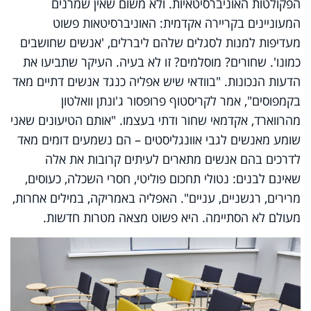
הפקולטות האוניברסיטאיות. ולא משום שאין שמרנים
המעוניינים בקריירה אקדמית: האוניברסיטאות פשוט
מעדיפות למנות לסגלים שלהם ליברלים, 'אנשים שחושבים
כמונו'. שחורים? מוסלמים? זו לא בעיה. העיקר שתביעו את
הדעות הנכונות. "בוודאי שיש אפליה כנגד אנשים דתיים מאד
בקמפוסים", אמר לקריסטוף פרופסור ג'ונתן וואלטון
מהרווארד, אקדמאי שחור ודתי בעצמו. "אותם הטיעונים שאני
שומע מאנשים לגבי אוונגליסטים – הם נשמעים דומים מאד
לדרכים בהם אנשים מתארים לעיתים קרובות את אלה
שאינם לבנים: נטולי תחכום פוליטי, חסרי השכלה, כעוסים,
מרירים, רגשניים, עניים". האפליה באמריקה, במילים אחרות,
מעולם לא הסתיימה. היא פשוט מצאה מטרות חדשות.