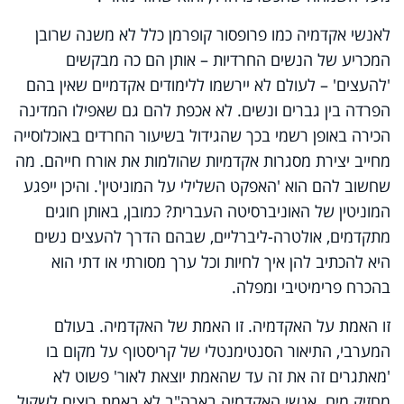
לאנשי אקדמיה כמו פרופסור קופרמן כלל לא משנה שרובן
המכריע של הנשים החרדיות – אותן הם כה מבקשים
'להעצים' – לעולם לא יירשמו ללימודים אקדמיים שאין בהם
הפרדה בין גברים ונשים. לא אכפת להם גם שאפילו המדינה
הכירה באופן רשמי בכך שהגידול בשיעור החרדים באוכלוסייה
מחייב יצירת מסגרות אקדמיות שהולמות את אורח חייהם. מה
שחשוב להם הוא 'האפקט השלילי על המוניטין'. והיכן ייפגע
המוניטין של האוניברסיטה העברית? כמובן, באותן חוגים
מתקדמים, אולטרה-ליברליים, שבהם הדרך להעצים נשים
היא להכתיב להן איך לחיות וכל ערך מסורתי או דתי הוא
בהכרח פרימיטיבי ומפלה.
זו האמת על האקדמיה. זו האמת של האקדמיה. בעולם
המערבי, התיאור הסנטימנטלי של קריסטוף על מקום בו
'מאתגרים זה את זה עד שהאמת יוצאת לאור' פשוט לא
מחזיק מים. אנשי האקדמיה בארה"ב לא באמת רוצים לשקול