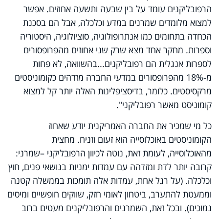
הרפובליקנים עומד על בין שבעה ותשעה אחוזים. אפשר
למצוא מלומדים שמרנים במדע וכלכלה, אבל הם בסכנת
הכחדה בתחומים כמו אנתרופולוגיה, סוציולוגיה, היסטוריה
וספרות. מחקר אחד מצא שרק שני אחוזים מהפרופסורים
לספרות אנגלית הם רפובליקנים...בהשוואה, לא פחות
מ-18% מהפרופסורים במדעי החברה מזדהים כקומוניסטים
מרקסיסטים. כלומר, בדיסציפלינות האלה יותר קל למצוא
קומוניסט מאשר רפובליקני".
כל מי שמכיר את החברה האמריקנית יודע שאחוז
הקומוניסטים באוכלוסייה הוא זעום וזניח. מחצית
מהאוכלוסייה, לעומת זאת, נוטה לכיוון הרפובליקני –שמרני:
קרובה יותר לדת ומזדהה עם עמדות ימניות בנושאי פנים, חוץ
וכלכלה. (על רגל אחת, עמדות אלה תומכות בממשלה קטנה
וממעטת להתערב, ביטחון לאומי חזק, שווקים חופשיים ומיסים
נמוכים). ובכל זאת, השמרנים והרפובליקנים מעטים ברוב