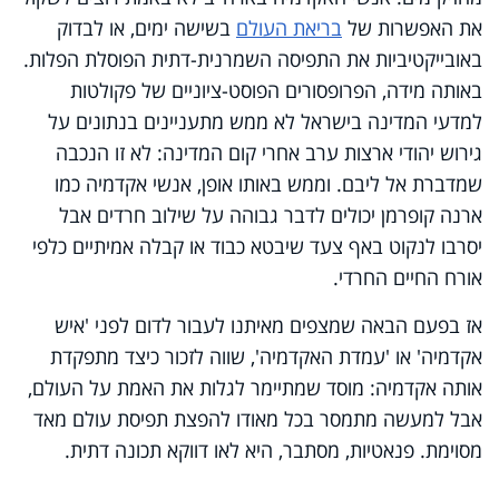
את האפשרות של
בריאת העולם
בשישה ימים, או לבדוק
באובייקטיביות את התפיסה השמרנית-דתית הפוסלת הפלות.
באותה מידה, הפרופסורים הפוסט-ציוניים של פקולטות
למדעי המדינה בישראל לא ממש מתעניינים בנתונים על
גירוש יהודי ארצות ערב אחרי קום המדינה: לא זו הנכבה
שמדברת אל ליבם. וממש באותו אופן, אנשי אקדמיה כמו
ארנה קופרמן יכולים לדבר גבוהה על שילוב חרדים אבל
יסרבו לנקוט באף צעד שיבטא כבוד או קבלה אמיתיים כלפי
אורח החיים החרדי.
אז בפעם הבאה שמצפים מאיתנו לעבור לדום לפני 'איש
אקדמיה' או 'עמדת האקדמיה', שווה לזכור כיצד מתפקדת
אותה אקדמיה: מוסד שמתיימר לגלות את האמת על העולם,
אבל למעשה מתמסר בכל מאודו להפצת תפיסת עולם מאד
מסוימת. פנאטיות, מסתבר, היא לאו דווקא תכונה דתית.