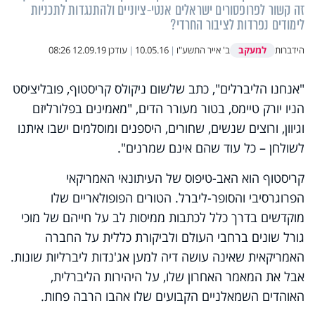
זה קשור לפרופסורים ישראלים אנטי-ציוניים ולהתנגדות לתכניות
לימודים נפרדות לציבור החרדי?
למעקב
הידברות
ב' אייר התשע"ו
|
10.05.16
|
עודכן
12.09.19 08:26
"אנחנו הליברלים", כתב שלשום ניקולס קריסטוף, פובליציסט
הניו יורק טיימס, בטור מעורר הדים, "מאמינים בפלורליזם
וגיוון, ורוצים שנשים, שחורים, היספנים ומוסלמים ישבו איתנו
לשולחן – כל עוד שהם אינם שמרנים".
קריסטוף הוא האב-טיפוס של העיתונאי האמריקאי
הפרוגרסיבי והסופר-ליברל. הטורים הפופולאריים שלו
מוקדשים בדרך כלל לכתבות ממיסות לב על חייהם של מוכי
גורל שונים ברחבי העולם ולביקורת כללית על החברה
האמריקאית שאינה עושה דיה למען אג'נדות ליברליות שונות.
אבל את המאמר האחרון שלו, על היהירות הליברלית,
האוהדים השמאלניים הקבועים שלו אהבו הרבה פחות.