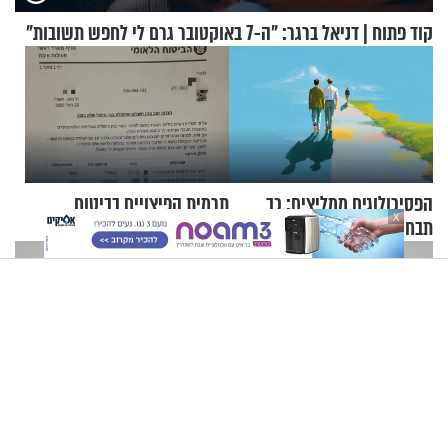
קוד פתוח | דניאל ברגר: "ה-7 באוקטובר גרם לי לחפש תשובות"
הפסיכולוגים ממליצים: כך
תרמית הפיצויים בביטוח
X
תבחרו את החברים שלכם
הלאומי: אלפי נפגעי פעולות
בחיים
איבה קיבלו כספים במירמה