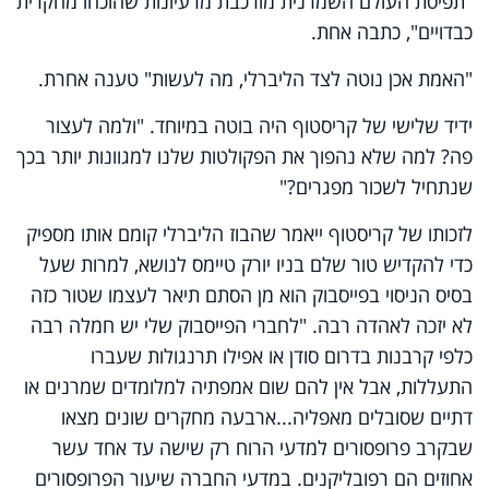
"תפיסת העולם השמרנית מורכבת מרעיונות שהוכחו מחקרית
כבדויים", כתבה אחת.
"האמת אכן נוטה לצד הליברלי, מה לעשות" טענה אחרת.
ידיד שלישי של קריסטוף היה בוטה במיוחד. "ולמה לעצור
פה? למה שלא נהפוך את הפקולטות שלנו למגוונות יותר בכך
שנתחיל לשכור מפגרים?"
לזכותו של קריסטוף ייאמר שהבוז הליברלי קומם אותו מספיק
כדי להקדיש טור שלם בניו יורק טיימס לנושא, למרות שעל
בסיס הניסוי בפייסבוק הוא מן הסתם תיאר לעצמו שטור כזה
לא יזכה לאהדה רבה. "לחברי הפייסבוק שלי יש חמלה רבה
כלפי קרבנות בדרום סודן או אפילו תרנגולות שעברו
התעללות, אבל אין להם שום אמפתיה למלומדים שמרנים או
דתיים שסובלים מאפליה...ארבעה מחקרים שונים מצאו
שבקרב פרופסורים למדעי הרוח רק שישה עד אחד עשר
אחוזים הם רפובליקנים. במדעי החברה שיעור הפרופסורים