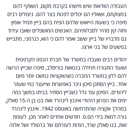
העבודה הוודאות שיש מישהו בקרבת מקום, השותף להם
במצוקתם, ושאליו הם יכולים לפנות בצר להם. ניצולים רבים
סיפרו כי בשעות הייאוש שלהם הפיח בהם בייץ תמיד אומץ
וחזה קץ מהיר לסבלותיהם. האנשים המושפלים שאבו עידוד
גם מדבריו של בייץ ששב ואמר להם כי הוא, כגרמני, מתבייש
בפשעים של בני ארצו.
יהודים רבים שעבדו במשרד של חברת הנפט הקרפטית
ושעוד התגוררו תחילה בגטאות בוריסלב, סיפרו שבייץ הרשה
להם ללון במשרד החברה כשהאקציות נמשכו יותר מיום
אחד. בייץ הסתכן סיכון ניכר באפשרות שייעצר כמי שעוזר
ליהודים. הסיכון עוד גדל כשבייץ הסתיר בביתו במשך כמה
ימים את הפרוון היהודי איגנץ לינהרד ואת בנו בן ה-15 סאלק,
במהלך אקציה שהתרחשה באוגוסט 1942. איגנץ לינהרד
נורה למוות בידי הס.ס. חודשים אחדים לאחר מכן. לעומת
זאת, בנו סאלק שרד, הודות לעזרתם של ברטולד ושל אלזה