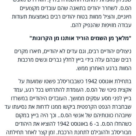
הס.ס. לשחרר יהודים בתואנה שהם עובדים מקצועיים
חיוניים, והציל ממוות בטוח יהודים רבים באמצעות תעודות
עבודה מזויפות שהנפיק להם.
"מלאך מן השמים הוריד אותנו מן הקרונות"
ניצולים יהודיים רבים, וגם עדים לא יהודיים, תיארו מקרים
רבים שבהם עלה בידי בייץ לחלץ גברים ונשים מרכבות
המוות ברגע האחרון ממש.
בתחילת אוגוסט 1942 כשבבוריסלב פשטו שמועות על
אקצית פינוי של הס.ס. העומדת להתרחש בכל רגע, עמד
בייץ לפני מסע עסקים ממושך. העובדים היהודיים במשרדו
שבחברת הנפט הקרפטית ביקשו ממנו לדחות את נסיעתו עד
שיובהרו כוונותיהם של אנשי הס.ס.. וכך היה בייץ במקום
כשהחלו הס.ס. ב- 6 באוגוסט 1942 להוציא את היהודים
מבוריסלב ולהובילם לתחנת הרכבת. זמן קצר לאחר תחילתה