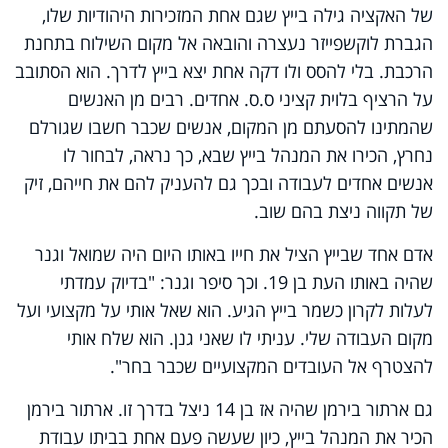
של האקציה גילה בייץ שגם אחת המזכירות היהודיות שלו,
הגברת לוקשפייזר נעצרה והובאה אל מקום השילוח בתחנת
הרכבת. בלי להסס ולו דקה אחת יצא בייץ לדרך. הוא הסתובב
על הרציף בלוית קציני ס.ס. אחדים. רבים מן האנשים
שהמתינו להסעתם מן המקום, אנשים שכבר חשבו שגורלם
נחרץ, הכירו את המנהל בייץ שבא, כך נראה, לבחור לו
אנשים אחדים לעבודה ובכך גם להעניק להם את חייהם, זיק
של תקווה ניצת בהם שוב.
אדם אחד שבייץ הציל את חייו באותו היום היה שמואל וגנר
שהיה באותו העת בן 19. וכך סיפר וגנר: "בדיוק עמדתי
לעלות לקרון כשמר בייץ הגיע. הוא שאל אותי על מקצועי ועל
מקום העבודה שלי. עניתי לו שאני גנן. הוא שלח אותי
להצטרף אל העובדים המקצועיים שכבר בחר".
גם ארתור בירמן שהיה אז בן 14 ניצל בדרך זו. ארתור בירמן
הכיר את המנהל בייץ, כיון שעשה פעם אחת בביתו עבודת