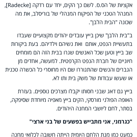
אקציות של הס.ס. לשם כך הקים, יחד עם רדקה [
Radecke
],
המנהל הטכני של הפיקוח המנהלי של בוריסלב, את מה
שכונה "הבית הלבן".
ב"בית הלבן" שיכן בייץ עובדים יהודים מקצועיים שעבדו
בתעשיית הנפט, אותם ואת נשיהם וילדיהם. בעת ביקורות
שב בייץ וטען שכל האנשים שגרו בבית הזה הם מומחים
חיוניים של חברת הנפט הקרפטית. למעשה, אחדים מן
הגברים והנשים שהתגוררו שם היו מחוסרי כל הכשרה טכנית
או שעשו עבודות של משק בית ותו לא.
בייץ גם דאג שבני חסותו יקבלו מצרכים נוספים. בעזרת
האופה הפולני מורסקי, הקים בייץ מאפיה מיוחדת שסיפקה,
בסתר, לחם ליושבי המחנה היהודים.
"כגרמני, אני מתבייש בפשעים של בני ארצי"
כמעט כמו מנת הלחם היומית הייתה חשובה לכלואי מחנה