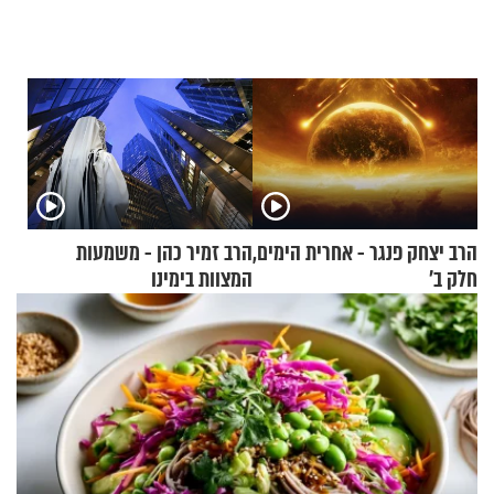
הרב יצחק פנגר - אחרית הימים,
הרב זמיר כהן - משמעות
חלק ב’
המצוות בימינו