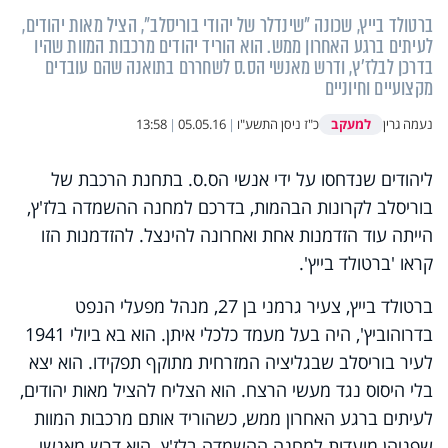
ברטולד בייץ, שכונה "שינדלר של יהודי בוריסלב", הציל מאות יהודים,
לעיתים ברגע האחרון ממש. הוא הוריד יהודים מרכבות המוות שהיו
בדרכן לבלז'ץ, ודרש מאנשי הס.ס לשחררם בתואנה שהם עובדים
מקצועיים וחיוניים
למעקב
נעמה גרין
כ"ז ניסן התשע"ו
|
05.05.16
|
13:58
ליהודים שנדחסו על ידי אנשי הס.ס. בתחנת הרכבת של
בוריסלב לקרונות הבהמות, בדרכם למחנה ההשמדה בלז'ץ,
הייתה עוד הזדמנות אחת ואחרונה להינצל. להזדמנות הזו
קראו 'ברטולד בייץ'.
ברטולד בייץ, צעיר גרמני בן 27, מנהל מפעלי הנפט
בדרוהוביץ', היה בעל מעמד כלכלי איתן. הוא בא ביולי 1941
לעיר בוריסלב שבגליציה המזרחית מתוקף תפקידו. הוא יצא
בלי היסוס נגד מעשי הרצח. הוא הצליח להציל מאות יהודים,
לעיתים ברגע האחרון ממש, כשהוריד אותם מרכבות המוות
שפניהן מועדות למחנה ההשמדה בלז'ץ. הוא דרש מאנשי