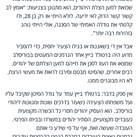
שכזאת למען הצלת היהודים, הוא מתגונן בצניעות: "אומץ לב
קשור קשר הדוק לאי ידיעה. לולא הייתי אז רק בן 28, ולו
קלטתי את גודלה האמיתי של הסכנה, אולי הייתי נוהג
בזהירות רבה יותר".
אבל אין די בשאננות או בגילו הצעיר יחסית, כדי להסביר
מדוע היה ברטולד בייץ אחד הגרמנים המעטים בבוריסלב
שמצאו את העוז לסכן את חייהם למען הצלתם של יהודים.
רבים אחרים, שהסיטו מבטם וסירבו לראות את מעשי הרצח,
לא היו מבוגרים ממנו.
אין ספק בדבר: ברטולד בייץ עמד על גודל הסיכון שקיבל עליו
ועל משפחתו הצעירה כשעזר בדרכים שונות ומגוונות ליהודי
בוריסלב. הוא העסיק יהודים חסרי כל הכשרה מקצועית
כעובדים מקצועיים, הסתיר יהודים במשרדו ובביתו הפרטי.
העובדה שעשה זאת, אף על פי שידע כי אותם
גרמנים-נאצים העובדים בחברת הנפט הקרפטית עוקבים