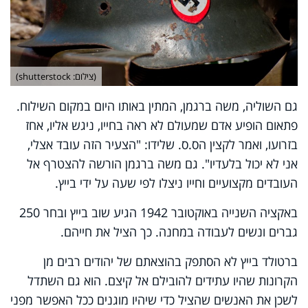
(צילום: shutterstock)
גם השוליה, משה ברגמן, המתין באותו היום במקום השילוח.
פתאום הופיע אדם שמעולם לא ראה בחייו, ניגש אליו, אחז
בזרועו, ואמר לקצין הס.ס. שלידו: "הצעיר הזה עובד אצלי,
אני לא יכול בלעדיו". גם משה ברגמן הורשה להצטרף אל
העובדים מקצועיים וחייו ניצלו לפי שעה על ידי בייץ.
באקציה השנייה באוקטובר 1942 הגיע שוב בייץ ובחר 250
גברים ונשים לעבודה במחנה. כך הציל את חייהם.
ברטולד בייץ לא הסתפק בהוצאתם של יהודים רבים מן
הקרונות שהיו עתידים להובילם אל קיצם. הוא גם השתדל
לשכן את האנשים שהציל כדי שיהיו מוגנים ככל האפשר מפני