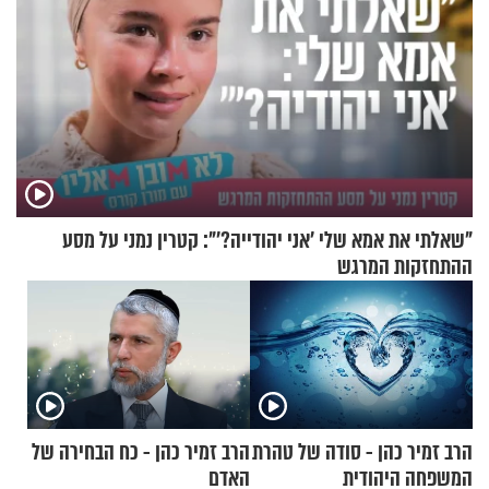
"שאלתי את אמא שלי 'אני יהודייה?'": קטרין נמני על מסע
ההתחזקות המרגש
הרב זמיר כהן - סודה של טהרת
הרב זמיר כהן - כח הבחירה של
המשפחה היהודית
האדם