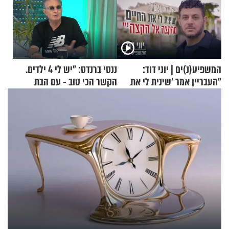
המשפיע(נ)ים | יוני דוד:
ננסי ברנדס: "יש לי 4 ילדים.
"העבריין אמר 'שינית לי את
הקשר הכי טוב - עם הבת
החיים מהקצה אל הקצה'"
החרדית"