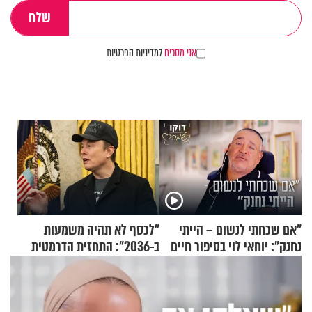
אני מסכים
למדיניות הפרטיות
"אם שכחתי לנשום – הייתי
"לכסף לא תהיה משמעות
נחנק": יוחאי לוי בסיפור חיים
ב-2036": התחזית הדרמטית
מעורר השראה
של אילון מאסק על עתיד
הכלכלה