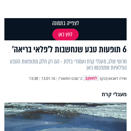
לצפייה בתמונה
לחץ כאן
6 תופעות טבע שנחשבות ל'פלאי בריאה'
חרוטי שלג, מעגלי קרח ועמודי בזלת - הם רק חלק מתופעות הטבע
הפלאיות שתפגשו כאן
למעקב
שירה דאבוש (כהן)
ג' שבט התשע"ו
|
13.01.16
|
13:38
מעגלי קרח