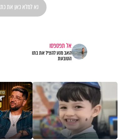
אל תפספסו
האב מנע להציל את בתו
הטובעת