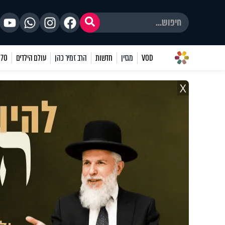
VOD
מגזין
חדשות
הרב זמיר כהן
עולם הילדים
70 שאלות
X