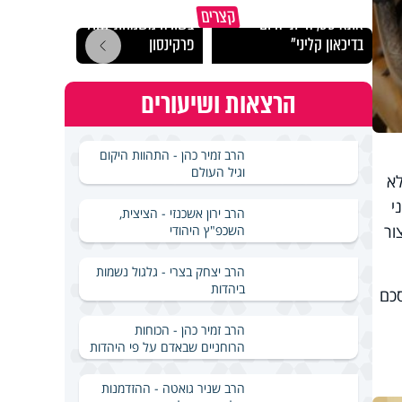
תום עוז: "אם הייתי
קצרים
אתאיסט, הייתי היום
בשורה משמחת לחולי
מה ה
בדיכאון קליני"
פרקינסון
לסרט
הרצאות ושיעורים
הרב זמיר כהן - התהוות היקום
וגיל העולם
לא
י
הרב ירון אשכנזי - הציצית,
ור
השכפ"ץ היהודי
הרב יצחק בצרי - גלגול נשמות
ביהדות
סכם
הרב זמיר כהן - הכוחות
הרוחניים שבאדם על פי היהדות
הרב שניר גואטה - ההזדמנות