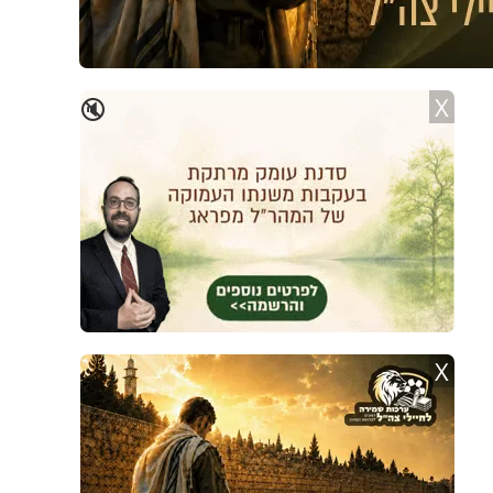
X
🔇
X