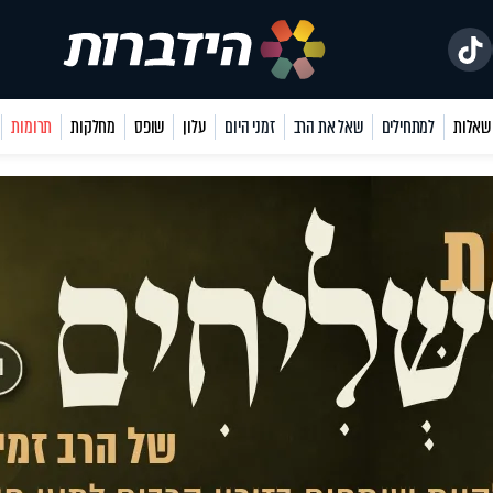
למתחילים
שאל את הרב
זמני היום
עלון
שופס
מחלקות
תרומות