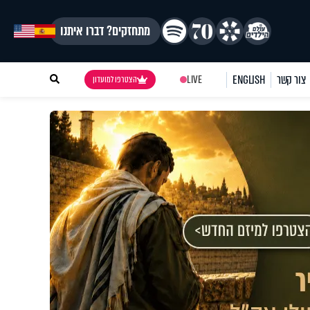
מתחזקים? דברו איתנו
צור קשר
ENGLISH
LIVE
הצטרפו למועדון