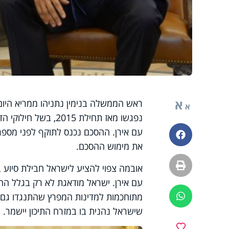
א
ראש הממשלה בנימין נתניהו ממריא היום
א
נפגשו מאז תחילת 15
עם אירן. ההסכם נכנס לתוקף לפני מספר
פייסבוק
את מימוש ההסכם.
הדפסה
אובמה צפוי להציע לישראל חבילת סיוע 
עם אירן. ישראל מודאגת לא רק בגלל ה
מתוחכמות למדינות המפרץ שהתנגדו גם ה
ווטסאפ
שישראל נהנית בו במזרח התיכון יישמר.
מועדפים