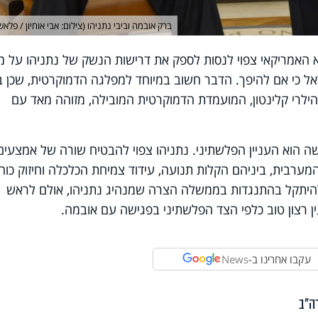
ברק אובמה וביבי נתניהו (צילום: אבי אוחיון / פלאש 90
יא האמריקאי צפוי לנסות לספק את דרישות הנשק של נתניהו על מ
אל כי אם להיפך. הדבר חשוב במיוחד למפלגה הדמוקרטית, שכן ב
הילרי קלינטון, המועמדת הדמוקרטית המובילה, מזוהה מאד עם
ה הוא העניין הפלשתיני. נתניהו צפוי להבטיח שורה של אמצעים
מערבית, ביניהם הקלות תנועה, עידוד צמיחת הכלכלה וחיזוק כוח
 להיתקל בהתנגדות בממשלה הצרה שמנהיג נתניהו, אולם לראש
גין רצון טוב כלפי הצד הפלשתיני בפגישה עם אובמה.
עקבו אחרינו ב-
News
ה"ב