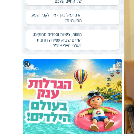
של החיים שלכם
הרב יגאל כהן - איך לקבל שפע
מהשמיים?
מזוזות, ציציות וספרים מחזקים:
המיזם שיביא שמירה רוחנית
לאלפי חיילי צה"ל
X
🔇