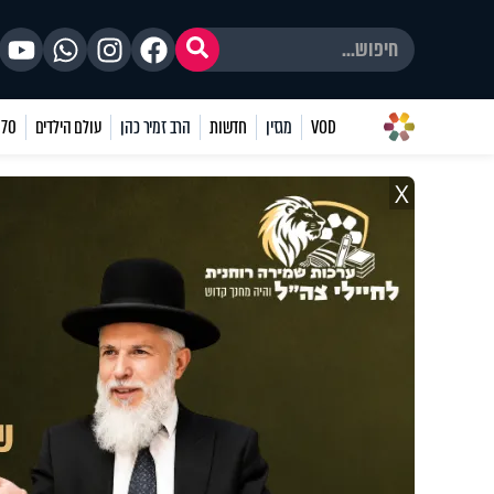
VOD
מגזין
חדשות
הרב זמיר כהן
עולם הילדים
70 שאלות
X