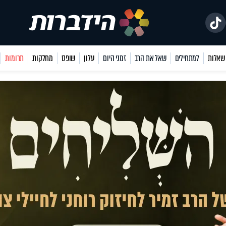
למתחילים
שאל את הרב
זמני היום
עלון
שופס
מחלקות
תרומות