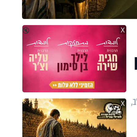
X
🔇
,
X