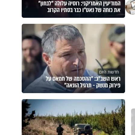
המודיעין האמריקני: רוסיה עלולה "לבחון"
את כוחה של נאט"ו כבר בסתיו הקרוב
חדשות היום
ראש השב"כ: "ההסכמה של חמאס על
פירוק מנשק - תרגיל הונאה"