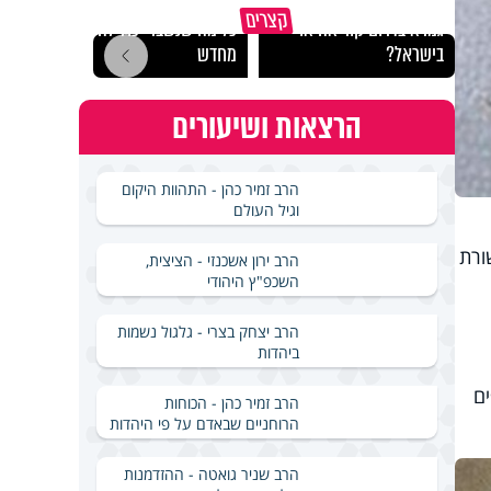
באיזה ארץ לומדים יותר
קצרים
גמרא בדרום קוריאה או
כל מה שנשבר יכול להיבנות
האם מ
בישראל?
מחדש
בשבת
הרצאות ושיעורים
הרב זמיר כהן - התהוות היקום
וגיל העולם
ורת
הרב ירון אשכנזי - הציצית,
השכפ"ץ היהודי
הרב יצחק בצרי - גלגול נשמות
ביהדות
ם
הרב זמיר כהן - הכוחות
הרוחניים שבאדם על פי היהדות
הרב שניר גואטה - ההזדמנות