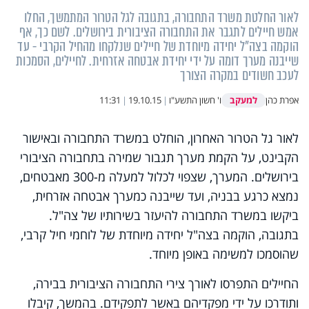
לאור החלטת משרד התחבורה, בתגובה לגל הטרור המתמשך, החלו
אמש חיילים לתגבר את התחבורה הציבורית בירושלים. לשם כך, אף
הוקמה בצה"ל יחידה מיוחדת של חיילים שנלקחו מהחיל הקרבי - עד
שייבנה מערך דומה על ידי יחידת אבטחה אזרחית. לחיילים, הסמכות
לעכב חשודים במקרה הצורך
למעקב
אפרת כהן
ו' חשון התשע"ו
|
19.10.15
|
11:31
לאור גל הטרור האחרון, הוחלט במשרד התחבורה ובאישור
הקבינט, על הקמת מערך תגבור שמירה בתחבורה הציבורי
בירושלים. המערך, שצפוי לכלול למעלה מ-300 מאבטחים,
נמצא כרגע בבניה, ועד שייבנה כמערך אבטחה אזרחית,
ביקשו במשרד התחבורה להיעזר בשירותיו של צה"ל.
בתגובה, הוקמה בצה"ל יחידה מיוחדת של לוחמי חיל קרבי,
שהוסמכו למשימה באופן מיוחד.
החיילים התפרסו לאורך צירי התחבורה הציבורית בבירה,
ותודרכו על ידי מפקדיהם באשר לתפקידם. בהמשך, קיבלו