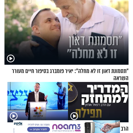
"תסמונת דאון זו לא מחלה": יאיר פומברג בסיפור חיים מעורר
השראה
X
הרב רפאל אוחיון – המדריך
הרב ירון אשכנזי - הציצית,