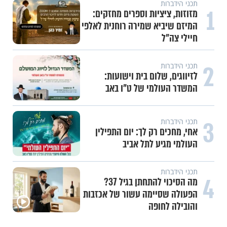
תכני הידברות
1
מזוזות, ציציות וספרים מחזקים:
המיזם שיביא שמירה רוחנית לאלפי
חיילי צה"ל
2
תכני הידברות
לזיווגים, שלום בית וישועות:
המשדר העולמי של ט"ו באב
3
תכני הידברות
אחי, מחכים רק לך: יום התפילין
העולמי מגיע לתל אביב
תכני הידברות
4
מה הסיכוי להתחתן בגיל 37?
הפעולה שסיימה עשור של אכזבות
והובילה לחופה