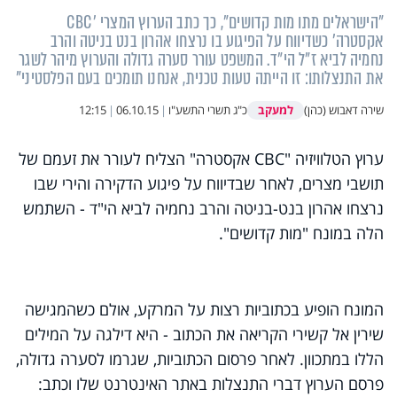
"הישראלים מתו מות קדושים", כך כתב הערוץ המצרי 'CBC
אקסטרה' כשדיווח על הפיגוע בו נרצחו אהרון בנט בניטה והרב
נחמיה לביא ז"ל הי"ד. המשפט עורר סערה גדולה והערוץ מיהר לשגר
את התנצלותו: זו הייתה טעות טכנית, אנחנו תומכים בעם הפלסטיני"
למעקב
שירה דאבוש (כהן)
כ"ג תשרי התשע"ו
|
06.10.15
|
12:15
ערוץ הטלוויזיה "CBC אקסטרה" הצליח לעורר את זעמם של
תושבי מצרים, לאחר שבדיווח על פיגוע הדקירה והירי שבו
נרצחו אהרון בנט-בניטה והרב נחמיה לביא הי"ד - השתמש
הלה במונח "מות קדושים".
המונח הופיע בכתוביות רצות על המרקע, אולם כשהמגישה
שירין אל קשירי הקריאה את הכתוב - היא דילגה על המילים
הללו במתכוון. לאחר פרסום הכתוביות, שגרמו לסערה גדולה,
פרסם הערוץ דברי התנצלות באתר האינטרנט שלו וכתב: