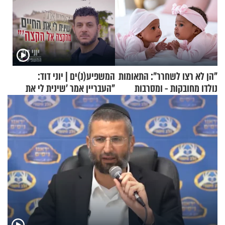
"הן לא רצו לשחרר": התאומות
המשפיע(נ)ים | יוני דוד:
נולדו מחובקות - ומסרבות
"העבריין אמר 'שינית לי את
להיפרד
החיים מהקצה אל הקצה'"