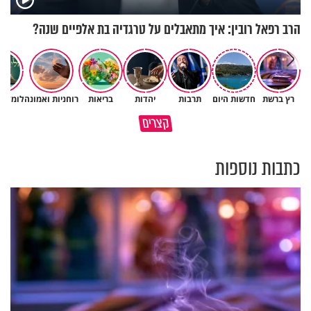
הרב רפאל רובין: איך מתאבלים על טרגדיה בת אלפיים שנה?
״ זו הייתה ההחלטה הכי קשה
רץ ברשת
חדשות היום
תרבות
יהדות
בריאות
רוחניות ואמונה
לומדים
איך יתכן שעם ישראל הצליח
שלקחתי בחיים": לורה כהן בריאיו
קצרים
לשרוד במדבר ארבעים שנים?
אישי מרגש
כתבות נוספות