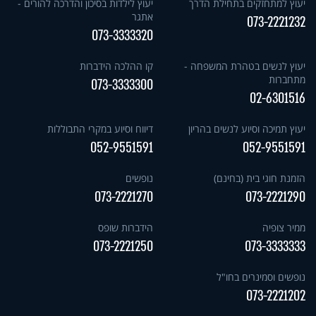
יעוץ למתחזקים בתחילת הדרך
יעוץ לילדות בסיכון והדרכה להורים -
אתגר
073-2221232
073-3333320
יעוץ לנשים בטהרת המשפחה -
קו ההלכה הידברות
מתחברות
073-3333300
02-6301516
יעוץ תמיכה וסיוע לנשים בהריון
דיווח וסיוע במקרי התבוללות
052-9551591
052-9551591
הזמנת חוגי בית (בחינם)
נופשים
073-2221270
073-2221290
ממיר צופיה
הידברות שופס
073-2221250
073-3333333
נופשים וסמינרים בחו"ל
073-2221202