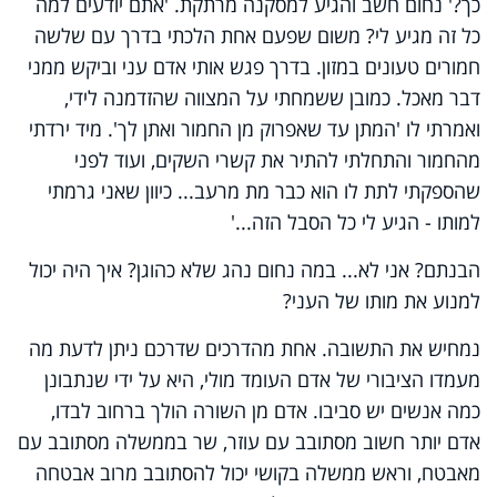
כך?' נחום חשב והגיע למסקנה מרתקת. 'אתם יודעים למה
כל זה מגיע לי? משום שפעם אחת הלכתי בדרך עם שלשה
חמורים טעונים במזון. בדרך פגש אותי אדם עני וביקש ממני
דבר מאכל. כמובן ששמחתי על המצווה שהזדמנה לידי,
ואמרתי לו 'המתן עד שאפרוק מן החמור ואתן לך'. מיד ירדתי
מהחמור והתחלתי להתיר את קשרי השקים, ועוד לפני
שהספקתי לתת לו הוא כבר מת מרעב... כיוון שאני גרמתי
למותו - הגיע לי כל הסבל הזה...'
הבנתם? אני לא... במה נחום נהג שלא כהוגן? איך היה יכול
למנוע את מותו של העני?
נמחיש את התשובה. אחת מהדרכים שדרכם ניתן לדעת מה
מעמדו הציבורי של אדם העומד מולי, היא על ידי שנתבונן
כמה אנשים יש סביבו. אדם מן השורה הולך ברחוב לבדו,
אדם יותר חשוב מסתובב עם עוזר, שר בממשלה מסתובב עם
מאבטח, וראש ממשלה בקושי יכול להסתובב מרוב אבטחה