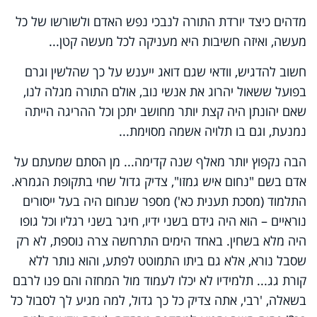
מדהים כיצד יורדת התורה לנבכי נפש האדם ולשורשו של כל
מעשה, ואיזה חשיבות היא מעניקה לכל מעשה קטן...
חשוב להדגיש, וודאי שגם דואג ייענש על כך שהלשין וגרם
בפועל ששאול יהרוג את אנשי נוב, אולם התורה מגלה לנו,
שאם יהונתן היה קצת יותר מחושב יתכן וכל ההריגה הייתה
נמנעת, וגם בו תלויה אשמה מסוימת...
הבה נקפוץ יותר מאלף שנה קדימה... מן הסתם שמעתם על
אדם בשם "נחום איש גמזו", צדיק גדול שחי בתקופת הגמרא.
התלמוד (מסכת תענית כא') מספר שנחום היה בעל ייסורים
נוראיים – הוא היה גידם בשני ידיו, חיגר בשני רגליו וכל גופו
היה מלא בשחין. באחד הימים התרחשה צרה נוספת, לא רק
שסבל נורא, אלא גם ביתו התמוטט לפתע, והוא נותר ללא
קורת גג... תלמידיו לא יכלו לעמוד מול המחזה והם פנו לרבם
בשאלה, 'רבי, אתה צדיק כל כך גדול, למה מגיע לך לסבול כל