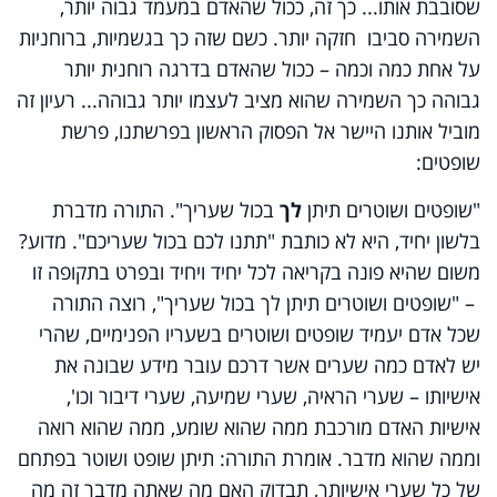
שסובבת אותו... כך זה, ככול שהאדם במעמד גבוה יותר,
השמירה סביבו חזקה יותר. כשם שזה כך בגשמיות, ברוחניות
על אחת כמה וכמה – ככול שהאדם בדרגה רוחנית יותר
גבוהה כך השמירה שהוא מציב לעצמו יותר גבוהה... רעיון זה
מוביל אותנו היישר אל הפסוק הראשון בפרשתנו, פרשת
שופטים:
"שופטים ושוטרים תיתן
לך
בכול שעריך". התורה מדברת
בלשון יחיד, היא לא כותבת "תתנו לכם בכול שעריכם". מדוע?
משום שהיא פונה בקריאה לכל יחיד ויחיד ובפרט בתקופה זו
– "שופטים ושוטרים תיתן לך בכול שעריך", רוצה התורה
שכל אדם יעמיד שופטים ושוטרים בשעריו הפנימיים, שהרי
יש לאדם כמה שערים אשר דרכם עובר מידע שבונה את
אישיותו – שערי הראיה, שערי שמיעה, שערי דיבור וכו',
אישיות האדם מורכבת ממה שהוא שומע, ממה שהוא רואה
וממה שהוא מדבר. אומרת התורה: תיתן שופט ושוטר בפתחם
של כל שערי אישיותך, תבדוק האם מה שאתה מדבר זה מה