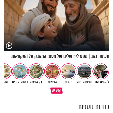
תשעה באב | מסע לירושלים של פעם: המאבק על המקוואות
לומדים תורה
חדשות היום
יהדות
בריאות
רץ ברשת
דעות וטורים
תרבות
תעצרו לפני שאתם מוציאים דיבה
קצרים
על ציבור שלם
מתכון ל׳שבת שלום׳
כתבות נוספות