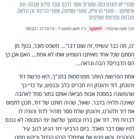
שהרי יש לאדם כמה שערים אשר דרכם עובר מידע שבונה את
אישיותו – שערי הראייה, שערי שמיעה, שערי הדיבור וכן הלאה.
תובנות מפרשת שופטים
למעקב
הרב משה שיינפלד
כ"ג חשון התשע"ד
|
27.10.13
|
09:22
'נו, מה כבר עשיתי, זה שום דבר'... משפט מוכר, נכון? מן
הסתם שכל אחד מאיתנו השמיע אותו לא אחת... האם אכן כך
הם הדברים? הבה ונראה...
אחת הפרשות היותר מפורסמות בתנ"ך, היא פרשת דוד
ויהונתן. דוד ויהונתן היו חברים בלב ובנפש, עד כדי כך
שהמשנה במסכת אבות מביאה אותם בתור סמל לאהבה
שאינה תלויה בדבר. שאול, שהיה חותנו של דוד, תכנן לתפוס
את דוד ולהורגו, ויהונתן שלח מסר מזהיר לדוד והורה לו
לברוח מיד. דוד אכן ברח ובמשך שלשת ימי המנוסה לא נכנס
לפיו שום דבר מאכל. ביום הרביעי דוד הגיע לנוב עיר
הכוהנים, והוא פגש את אחימלך הכהן הגדול וביקש ממנו