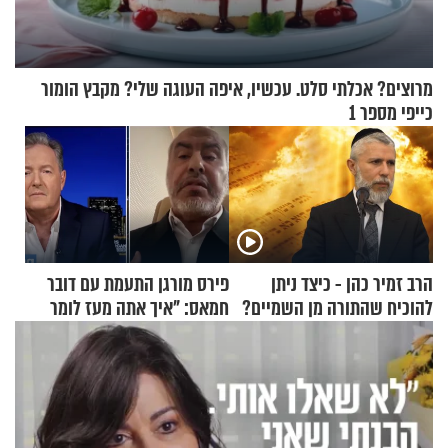
מרוצים? אכלתי סלט. עכשיו, איפה העוגה שלי? מקבץ הומור
כייפי מספר 1
הרב זמיר כהן - כיצד ניתן
פירס מורגן התעמת עם דובר
להוכיח שהתורה מן השמיים?
חמאס: "איך אתה מעז לומר
שלא ביצעתם פשעי מלחמה?!"