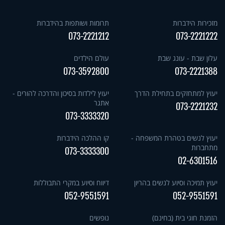
מזכירות הידברות
תרומות ושותפות בהידברות
073-2221212
073-2221222
עלון שבת - עונג שבת
עולם הילדים
073-3592800
073-2221388
יעוץ למתחזקים בתחילת הדרך
יעוץ לילדות בסיכון והדרכה להורים -
אתגר
073-2221232
073-3333320
יעוץ לנשים בטהרת המשפחה -
קו ההלכה הידברות
מתחברות
073-3333300
02-6301516
יעוץ תמיכה וסיוע לנשים בהריון
דיווח וסיוע במקרי התבוללות
052-9551591
052-9551591
הזמנת חוגי בית (בחינם)
נופשים