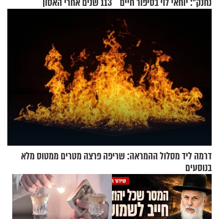
נחנק": יוחאי לוי בסיפור חיים
113 שנים אחרי האסון
מעורר השראה
דרמה ליד מסלול ההמראה: שריפה פרצה מטרים ממטוס מלא
בנוסעים