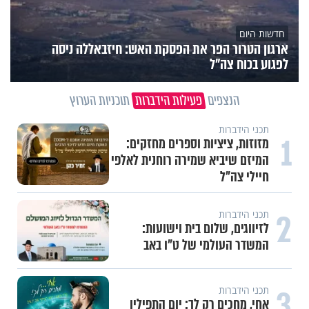
חדשות היום
ארגון הטרור הפר את הפסקת האש: חיזבאללה ניסה
לפגוע בכוח צה"ל
הנצפים
פעילות הידברות
תוכניות הערוץ
תכני הידברות
1
מזוזות, ציציות וספרים מחזקים:
המיזם שיביא שמירה רוחנית לאלפי
חיילי צה"ל
2
תכני הידברות
לזיווגים, שלום בית וישועות:
המשדר העולמי של ט"ו באב
3
תכני הידברות
אחי, מחכים רק לך: יום התפילין