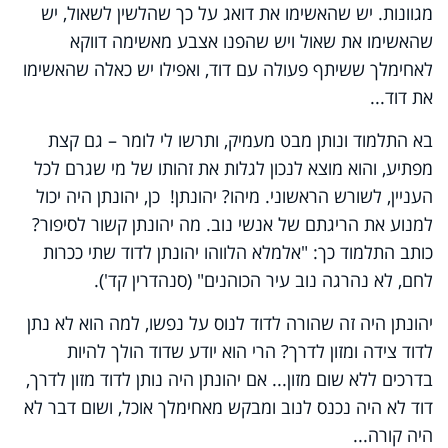
מגוונות. יש שהאשימו את דואג על כך שהלשין לשאול, יש
שהאשימו את שאול ויש שהפנו אצבע מאשימה דווקא
לאחימלך ששיתף פעולה עם דוד, ואפילו יש כאלה שהאשימו
את דוד...
בא התלמוד ונותן מבט מעמיק, ותרשו לי לומר – גם קצת
מפתיע, והוא מוצא לנכון לגלות את זהותו של מי שגרם לכל
העניין, לשורש הראשוני. מיהו? יהונתן! כן, יהונתן היה יכול
למנוע את הריגתם של אנשי נוב. מה יהונתן קשור לסיפור?
כותב התלמוד כך: "אלמלא הלווהו יהונתן לדוד שתי ככרות
לחם, לא נהרגה נוב עיר הכוהנים" (סנהדרין קד').
יהונתן היה זה שהורה לדוד לנוס על נפשו, למה הוא לא נתן
לדוד צידה ומזון לדרך? הרי הוא יודע שדוד הולך להיות
בדרכים ללא שום מזון... אם יהונתן היה נותן לדוד מזון לדרך,
דוד לא היה נכנס לנוב ומבקש מאחימלך אוכל, ושום דבר לא
היה קורה...