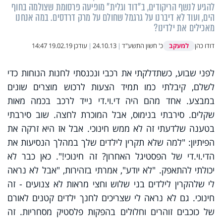
להגיע לנשף הריקודים, ב"דוד וגלית" מופיעה פרסומת שצולמה בחוף
הים, ועוד לא דיברנו על גרגמל שחולם על מרק דרדסים. במה אנחנו
מאכילים את ילדינו?
למעקב
דודו כהן
כ' חשון התשע"ד
|
24.10.13
|
עודכן
19.02.19 14:47
לפני שבוע, כשתדלקתי את רכבי ונכנסתי לחנות הנוחות כדי
לשלם, קיבלתי כמו תמיד הצעות לרכוש מוצרים שונים
במבצע. אחד מהם היה די.וי.די נייד לרכב בכמה מאות
שקלים. סירבתי בנימוס, אבל המוכרת לחצה. שוב סירבתי
בטענה שלדעתי זה לא ממש חינוכי. אבל אז היא זרקה את
הפיתיון: "למה שלא תקרין לילדים שלך במהלך הנסיעות את
הדי.וי.די של הפסטיגל האחרון? זה חינוכי!". כאן כבר לא
יכולתי להתאפק. "לא יודע", אמרתי בזהירות, "אבל לא נראה
לי שלהקרין לילדים בני שלוש וחצי מראות לא צנועים - זה
חינוכי. גם לא נראה לי שצריכים לחנך ילדים קטנים לאורם
של כוכבים זוהרים וחלולים בהפקות פלסטיק מסחריות. זה