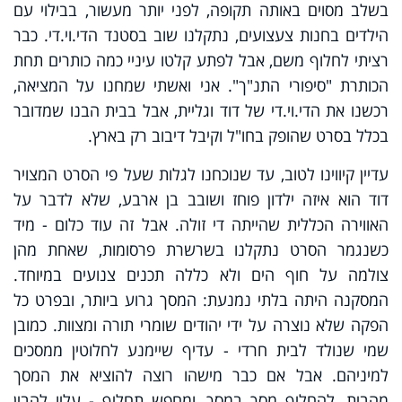
בשלב מסוים באותה תקופה, לפני יותר מעשור, בבילוי עם
הילדים בחנות צעצועים, נתקלנו שוב בסטנד הדי.וי.די. כבר
רציתי לחלוף משם, אבל לפתע קלטו עיניי כמה כותרים תחת
הכותרת "סיפורי התנ"ך". אני ואשתי שמחנו על המציאה,
רכשנו את הדי.וי.די של דוד וגליית, אבל בבית הבנו שמדובר
בכלל בסרט שהופק בחו"ל וקיבל דיבוב רק בארץ.
עדיין קיווינו לטוב, עד שנוכחנו לגלות שעל פי הסרט המצויר
דוד הוא איזה ילדון פוחז ושובב בן ארבע, שלא לדבר על
האווירה הכללית שהייתה די זולה. אבל זה עוד כלום - מיד
כשנגמר הסרט נתקלנו בשרשרת פרסומות, שאחת מהן
צולמה על חוף הים ולא כללה תכנים צנועים במיוחד.
המסקנה היתה בלתי נמנעת: המסך גרוע ביותר, ובפרט כל
הפקה שלא נוצרה על ידי יהודים שומרי תורה ומצוות. כמובן
שמי שנולד לבית חרדי - עדיף שיימנע לחלוטין ממסכים
למיניהם. אבל אם כבר מישהו רוצה להוציא את המסך
מהבית, להחליף מסך במסך, ומחפש תחליף - עליו להבין