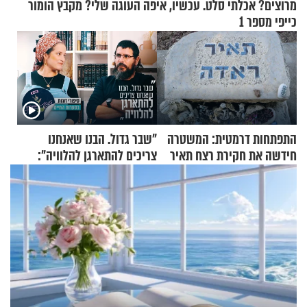
מרוצים? אכלתי סלט. עכשיו, איפה העוגה שלי? מקבץ הומור
כייפי מספר 1
התפתחות דרמטית: המשטרה
"שבר גדול. הבנו שאנחנו
חידשה את חקירת רצח תאיר
צריכים להתארגן להלוויה":
ראדה
זוגיות במבחן, הפעם עם מרים
וגד דנינו