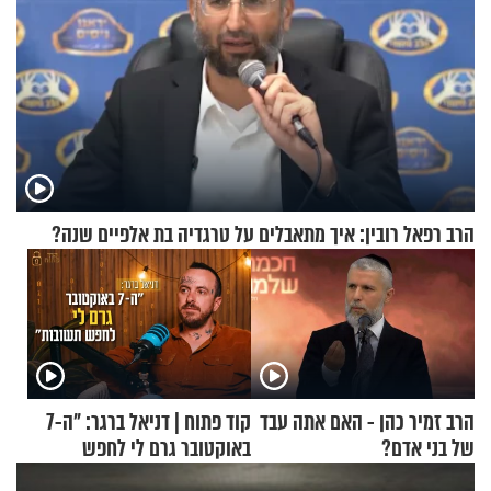
הרב רפאל רובין: איך מתאבלים על טרגדיה בת אלפיים שנה?
הרב זמיר כהן - האם אתה עבד
קוד פתוח | דניאל ברגר: "ה-7
של בני אדם?
באוקטובר גרם לי לחפש
תשובות"