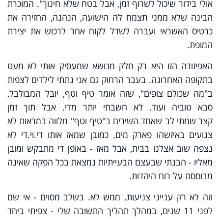
אולי בידור שיכול לשרוף זמן, אבל בטח שלא חינוך". המוכרת
הבינה שלא ממני תצמח לה הישועה, הנהנה, החזירה את
כרטיס האשראי ועברה לשדל לקוח אחר לרכוש את יצירת
המופת.
האפיזודה הזו היא רק חלק מנושא שמעסיק אותי לא מעט
בתקופה האחרונה. בעבר הרחוק גם אני נתתי לילדים לצפות
ב"מה שכולם צופים", שזה אומר טיף וטף, יובל המבולבל,
סבא טוביה ועוד. לא חשבתי יותר מדי. אבל תוך זמן
קצר שמתי לב שאחד השירים ב"טיף וטף" מלווה במראות לא
צנועים באיזשהו פארק מים. כמובן שמאז אותו די.וי.די לא
נצפה שוב אצלנו בבית, אבל מאז - באופן די מתבקש ומובן
מאליו - הבנתי שבעצם הבעייתיות נמצאת בכל הפקה שאינה
מבוססת על רוח היהדות.
וזה לא רק ענייני צניעות. ממש לא. בשלב מסוים - אי שם
לפני 11 שנים, במהלך תהליך התשובה שלי - צפיתי ביחד