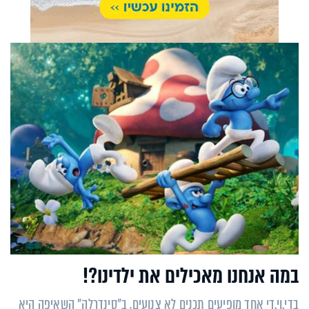
במה אנחנו מאכילים את ילדינו?!
בדי.וי.די אחד מופיעים תכנים לא צנועים, ב"סינדרלה" השאיפה היא