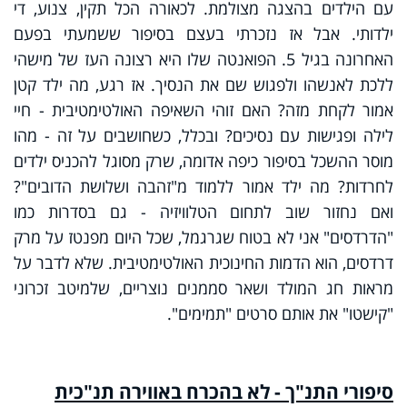
עם הילדים בהצגה מצולמת. לכאורה הכל תקין, צנוע, די
ילדותי. אבל אז נזכרתי בעצם בסיפור ששמעתי בפעם
האחרונה בגיל 5. הפואנטה שלו היא רצונה העז של מישהי
ללכת לאנשהו ולפגוש שם את הנסיך. אז רגע, מה ילד קטן
אמור לקחת מזה? האם זוהי השאיפה האולטימטיבית - חיי
לילה ופגישות עם נסיכים? ובכלל, כשחושבים על זה - מהו
מוסר ההשכל בסיפור כיפה אדומה, שרק מסוגל להכניס ילדים
לחרדות? מה ילד אמור ללמוד מ"זהבה ושלושת הדובים"?
ואם נחזור שוב לתחום הטלוויזיה - גם בסדרות כמו
"הדרדסים" אני לא בטוח שגרגמל, שכל היום מפנטז על מרק
דרדסים, הוא הדמות החינוכית האולטימטיבית. שלא לדבר על
מראות חג המולד ושאר סממנים נוצריים, שלמיטב זכרוני
"קישטו" את אותם סרטים "תמימים".
סיפורי התנ"ך - לא בהכרח באווירה תנ"כית