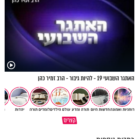
האתגר השבועי 19 - להיות גיבור - הרב זמיר כהן
״ זו הייתה ההחלטה הכי קשה
רוחניות ואמונה
חדשות היום
תורה ומדע
עולם הילדים
לומדים תורה
יהדות
תרב
איך יתכן שעם ישראל הצליח
שלקחתי בחיים": לורה כהן בריאיו
קצרים
לשרוד במדבר ארבעים שנים?
אישי מרגש