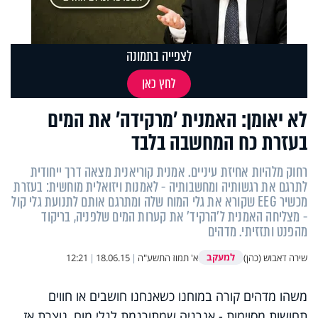
לצפייה בתמונה
לחץ כאן
לא יאומן: האמנית 'מרקידה' את המים
בעזרת כח המחשבה בלבד
רחוק מלהיות אחיזת עיניים. אמנית קוריאנית מצאה דרך ייחודית
לתרגם את רגשותיה ומחשבותיה - לאמנות ויזואלית מוחשית: בעזרת
מכשיר EEG שקורא את גלי המוח שלה ומתרגם אותם לתנועת גלי קול
- מצליחה האמנית ל'הרקיד' את קערות המים שלפניה, בריקוד
מהפנט ותזזיתי. מדהים
למעקב
שירה דאבוש (כהן)
א' תמוז התשע"ה
|
18.06.15
|
12:21
משהו מדהים קורה במוחנו כשאנחנו חושבים או חווים
תחושות מסוימות - אנרגיה שמתורגמת לגלי מוח, נוצרת אז.