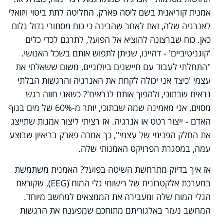
אמנית קוריאנית בשם ליסה פארק, החליטה לתת ביטוי ויזואלי
לאנרגיה שלה, זאת לאחר שהבינה כי כוח מסתורי גדול גלום
כאן. כוח שברצונה להוציא אל הפועל, לתרגם לכדי כלים
'קוגניטיביים' - דהיינו, שניתן לתפוש אותם בשכל האנושי.
"התחלתי לעבוד עם חיישנים ביולוגיים, משום ששאלתי את
עצמי 'כיצד אני יכולה לקחת את האנרגיה והרגשות הבלתי
נראים שבתוכי, ולהפוך אותם לנראים'? כשאני חווה רגש
מסוים, אני מאמינה שמה שבתוכי, יותר מ-60% של מים בגוף
האדם - ייצור רטט או אנרגיה. אז רציתי ליצור אמנות שתייצג
את החלק הפנימי של עצמי", כך אמרה פארק בריאיון שבוצע
עמה, במסגרת הפרויקט האמנותי שלה.
אז איך בדיוק מתרחשת השיטה בפועל? האמנית משתמשת
במערכת אלקטרונית של רישומי גלי המוח (EEGׂ), שקוראת
הגלי המוח שלה ומעבירה את הממצאים למחשב מיוחד.
המחשב נעזר באלגוריתם מתוחכם שמפענח את הרגשות