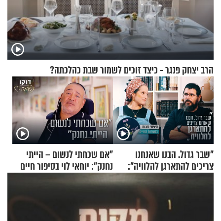
הרב יצחק פנגר - כיצד זוכים לשמור שבת כהלכתה?
"שבר גדול. הבנו שאנחנו
"אם שכחתי לנשום – הייתי
צריכים להתארגן להלוויה":
נחנק": יוחאי לוי בסיפור חיים
זוגיות במבחן, הפעם עם מרים
מעורר השראה
וגד דנינו