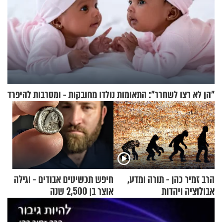
"הן לא רצו לשחרר": התאומות נולדו מחובקות - ומסרבות להיפרד
הרב זמיר כהן - תורה ומדע,
חיפש תכשיטים אבודים - וגילה
אבולוציה ויהדות
אוצר בן 2,500 שנה