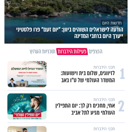
חדשות היום
הודעה לישראלים השוהים ביוון: "יום זעם" פרו פלסטיני
ייערך היום ברחבי המדינה
הנצפים
פעילות הידברות
תוכניות הערוץ
1
תכני הידברות
לזיווגים, שלום בית וישועות:
המשדר העולמי של ט"ו באב
2
תכני הידברות
אחי, מחכים רק לך: יום התפילין
העולמי מגיע לתל אביב
תכני הידברות