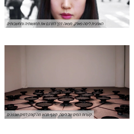
האמנית ליסה פארק. מצאה דרך לתרגם את תחושותיה ומחשבותיה
קערות המים של ליסה. תיכף תראו מה קורה למים שבפנים