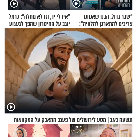
"שבר גדול. הבנו שאנחנו
"אין לי יד, וזו לא מחלה": כרמל
צריכים להתארגן להלוויה":
יוגב על החיסרון שהפך לגעגוע
זוגיות במבחן, הפעם עם מרים
וגד דנינו
תשעה באב | מסע לירושלים של פעם: המאבק על המקוואות