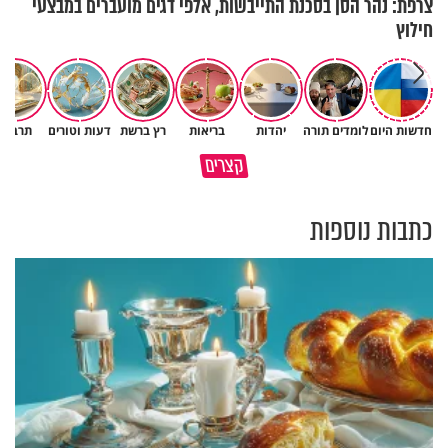
צרפת: נהר הסן בסכנת התייבשות, אלפי דגים מועברים במבצעי
חילוץ
חדשות היום
לומדים תורה
יהדות
בריאות
רץ ברשת
דעות וטורים
תרבות
תלטש את עצמך עד שתגיע
עצות נפלאות לחינוך ילדים
קצרים
ליהלום שבך
ולזוגיות מאושרת מנעמי במט
כתבות נוספות