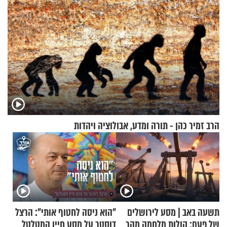
הרב זמיר כהן - תורה ומדע, אבולוציה ויהדות
תשעה באב | מסע לירושלים
"הוא ניסה לחטוף אותי": הרצל
של פעם: קולות מלחמה מהר
דוסטר על מסע חייו המטלטל