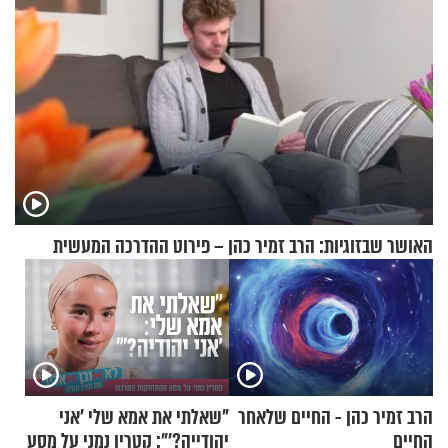
האושר שבזוגיות: הרב זמיר כהן – פירוט ההדרכה המעשית
הרב זמיר כהן - החיים שלאחר
"שאלתי את אמא שלי 'אני
החיים
יהודייה?'": קטרין נמני על מסע