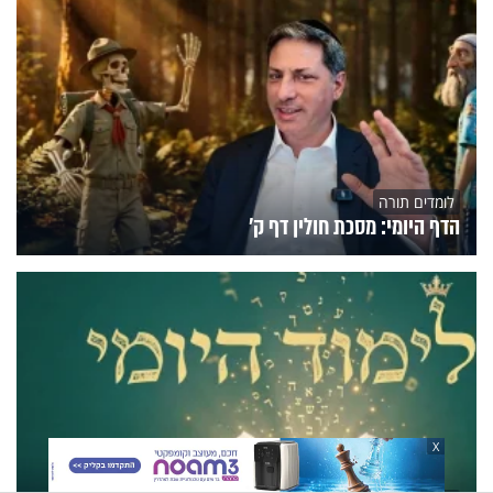
לומדים תורה
הדף היומי: מסכת חולין דף ק'
X