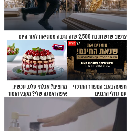
צרפת: שרשרת בת 2,500 שנה נגנבה ממוזיאון לאור היום
תשעה באב: המשדר המרכזי
מרוצים? אכלתי סלט. עכשיו,
עם גדולי הרבנים
איפה העוגה שלי? מקבץ הומור
כייפי מספר 1