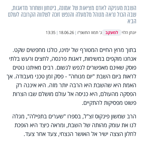
השבת מעניקה לאדם מציאות של אמונה, ביטחון ושחרור מדאגות,
שבה הכול נראה מנוהל מלמעלה והנפש זוכה לשלווה הקרובה לעולם
הבא
למעקב
יונתן הלוי
ג' תמוז התשפ"ו
|
18.06.26
|
13:35
בתוך מרוץ החיים המטורף של ימינו, כולנו מחפשים שקט.
אנחנו מוקפים במשימות, דאגות פרנסה, לחצים ורעש בלתי
פוסק שאינם מאפשרים לנפש לנשום. רבים מאיתנו נוטים
לראות ביום השבת "יום מנוחה" - פסק זמן טכני מעבודה. אך
האמת היא שהשבת היא הרבה יותר מזה. היא איננה רק
הפסקה מהעולם, היא כניסה אל עולם מושלם שבו הצרות
פשוט מפסיקות להתקיים.
הרב שמשון פינקוס זצ"ל, בספרו "שערים בתפילה", מגלה
לנו את עומק מהותה של השבת, ומראה כיצד היא הופכת
לחלון הצצה ישיר אל האושר הנצחי, צעד אחר צעד.