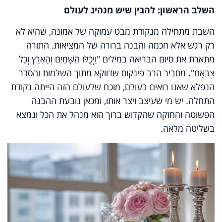
השלב הראשון: להבין שיש מנהיג לעולם
השבת מתחילה מנקודת מבט עמוקה של אמונה, שהיא לא
רק רגש אלא חכמה והבנה ברורה של המציאות. התורה
מתארת את סיום הבריאה במילים "וַיְכֻלּוּ הַשָּׁמַיִם וְהָאָרֶץ וְכָל
צְבָאָם". מסביר הרב פינקוס שדווקא מתוך השלמות והסדר
הנפלא שאנו רואים בעולם, מוכח שלעולם הזה הייתה נקודת
התחלה. יש מי שעיצב ויצר אותו, ומכאן נובעת ההבנה
הפשוטה והחזקה שהקדוש ברוך הוא מנהל את הכל ונמצא
בשליטה מלאה.