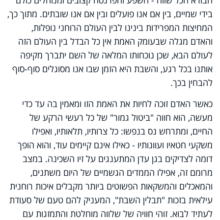
הבורא הכל שווה - השפע והפרנסה קצובים ומנוהלים כולם
בידי שמיים, בין אם אנו פועלים ובין אם אנו שובתים. מתוך כך,
המחיצות המפרידות בינינו לבין העולם הרוחני נופלות,
והאדם מגלה שבעומק האמת אין כל הבדל בין העולם הזה
לעולם הבא, שכן נוכחותו המלאה של השם יתברך מקיפה
אותנו בכל רגע, והשבת היא הזמן שבו אנו מסוגלים סוף-סוף
להבחין בכך.
כאשר האדם זוכה לחיות את האמת הזו ומאמין בה עד כדי
מעשה, הוא חווה "ביטול גמור" של כל רעשי הרקע של
החיים, ומתרחש נס בנפשו: כל צרותיו, תלאותיו, ואפילו
משקעי חטאיו ועוונותיו - כאילו אינם קיימים עוד, והוא הופך
דומה לצדיקים בגן עדן המתענגים על זיו השכינה. במצב
מרומם זה, אפילו הממדים הגשמיים של היום משתנים,
והמאכלים והמשקאות הפשוטים ביותר מקבלים איכות רוחנית
עילאית בזכות "תבלין השבת", המעניק להם טעם של סעודת
לעתיד לבוא. זוהי חוויה של שלווה מוחלטת והתמזגות עם