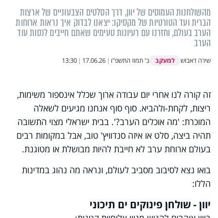
מהשולחנות העמוסים של יוון, דרך הסלטים הצבעוניים של ארצות
הברית ועד הטורטיות של מקסיקו: יצאנו לבדוק איך נראות ארוחות
הערב בעולם, וחזרנו עם רעיונות טעימים שאתם חייבים לנסות עוד
הערב
למעקב
שירה דאבוש
ב' תמוז התשפ"ו
|
17.06.26
|
13:30
זה קורה לנו אחרי יום עבודה ארוך שכלל אינספור משימות,
ריצות, לקחת-ולהביא. סוף סוף אנחנו מגיעים לשאלה
המוכרת: 'מה אוכלים הערב?'. בבית ישראלי מצוי התשובה
תהיה ביצה, סלט או איזה סנדוויץ' טוב, אבל במקומות רבים
בעולם ארוחת ערב לא חייבת להיות מבושלת או מטוגנת.
בואו נצא לסיבוב מסביב לעולם, ונראה מה נהוג במדינות
הללו:
יוון - שולחן פינוקים ים תיכוני
ביוון אוהבים להגיש מגוון צלוחיות קטנות: