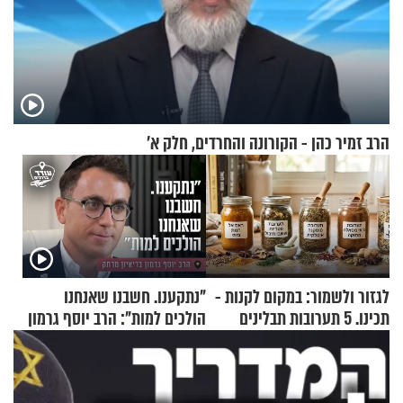
הרב זמיר כהן - הקורונה והחרדים, חלק א’
לגזור ולשמור: במקום לקנות -
"נתקענו. חשבנו שאנחנו
תכינו. 5 תערובות תבלינים
הולכים למות": הרב יוסף גרמון
שמתאימות להכל
בריאיון מרתק