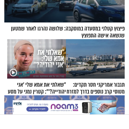
פיצוץ קטלני במסעדה במוסקבה: שלושה נהרגו לאחר שמטען
שנשאה אישה התפוצץ
תגבור אמריקני חסר תקדים:
"שאלתי את אמא שלי 'אני
מטוסי קרב נוספים בדרך למזרח
יהודייה?'": קטרין נמני על מסע
התיכון
ההתחזקות המרגש
X