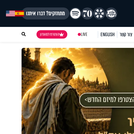
מתחזקים? דברו איתנו
צור קשר
ENGLISH
LIVE
הצטרפו למועדון