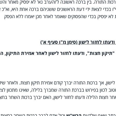
רכות התורה. בין ברכה ראשונה ל'והערב נא' לא יפסיק מאחר והש
י"ו בכדי לצאת ידי דעת הראשונים ששניהם ברכה אחת היא, וא"כ א
ת לא יפסיק בכדי שהפסוקים שאומר לאחר מכן יאמרו ללא הפסק
תו לחזור לישון (סימן מ"ו סעיף א')
יקון חצות", ודעתו לחזור לישון לאחר אמירת התיקון, ה
לישון, אך ברכות התורה יברך קודם אמירת תיקון חצות. ולאחר שיק
וטוב לכוון בפירוש בברכת התורה שמברך בלילה, שאינו מתכוון לצ
חר חצות הלילה ודעתו לחזור לישון, האם יברך ברכות השחר בחצ
) כתב שאף שלדעת
הרש"ש
יכול אדם לברך ברכות השחר בחצות