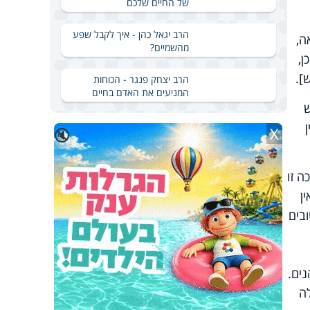
של החיים שלכם
הרב יגאל כהן - איך לקבל שפע
ה,
מהשמיים?
ן,
].
הרב יצחק פנגר - הכוחות
המניעים את האדם בחיים
ש
X
🔇
ה זו
ן
בים
ים.
לה