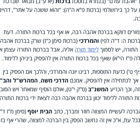
כת "אהבת עולם" (בגמרא במסכת
ברכות
(יא ע"ב) מבואר שברכת
ל כך בירושלמי (ברכות פ"א ה"ה): "והוא ששנה על אתר", דהיינו
בה.
מורים דווקא בברכת אהבה רבה, או אף בכל ברכות התורה. דעת
רכות ה: ד"ה לפי)
והמרדכי
(ברכות סימן כ"ז) שרק בברכת אהבה
 התורה, יש לסמוך
לימוד תורה
אליה, אבל בברכות התורה עצמן אי
לה פ"ז הי"א) שאף בכל ברכות התורה אין להפסיק ביניהן ללימוד.
ף ט') כדעת התוספות, רבינו יונה והמרדכי, והלכך אם הפסיק בין
, אך לכתחילה אין להפסיק. אמנם
הדרכי משה
,
המהרש"ל והב"
ה, וכך הכריע
המשנ"ב
(ס"ק י"ט), אולם הוסיף שמאחר ויש הסוב
כות התורה ללימוד יכוון בברכת אהבה רבה לצאת ידי ברכות התורה.
ברכה לעשיית המצווה חוזר ומברך, כתב
הבית יוסף
(סימן מ"ז ד"
בכל עת, א"כ אין זה נחשב הפסק בין הברכה למצווה, שהרי אף בזמ