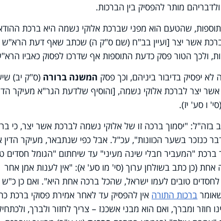
לדבריהם מותר להפסיק בין הברכות.
התוספות, שהטעם הוא מפני שברכת אלוקי נשמה היא ברכת ההודא
לברכת אשר יצר [ועיין בב"ח (שם ס"ק ה) שכתב שאף דעת הרא"ש כ
ות, ולכך הטור פסק כדעת התוספות אף שדרכו לפסוק כאביו הרא"ש
לא יפסיק בדיבור ביניהם, וכך פסק
המשנה ברורה
(ס"ק יב) שי
אשר יצר לברכת אלוקי נשמה, [והוסיף שלדעת הגר"א מעיקר הדין
סי' ו סע' יז).
 בזה"ל: "יסמוך ברכה זו של אלוקי נשמה לברכת אשר יצר, כי ברכ
ר כנזכר בשער הכוונות", עכ"ל. אבל כפי שנתבאר, מעיקר הדין אי
ר ברכת "המעביר חבלי שינה מעיני" עד שיחתום "הגומל חסדים טו
ת (כן כתב בשולחן ערוך (סי' מו סע' א): "אין לענות אמן אחר
לחסדים טובים לעמו ישראל, שהכל ברכה אחת היא". ואם כן כ"ש
אומר
ברכות התורה
אין להפסיק עד לאחר אמירת פסוקי ברכת כהנ
ו חוזר ומברך, ואם הוא מבני אשכנז – צריך לחזור ולברך, ולכתחי