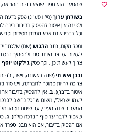
שהטעם הוא מפני שהיא ברכת ההודאה, ו
מועדפים
בשולחן ערוך
(סי' ו סע' ג) פסק כדעת 
ולפי זה אין איסור להפסיק בדיבור בינה 
וכל דבריו אינם אלא ממדת חסידות ופריש
ומכל מקום, כתב
הלבוש
(שם) שלכתחילה 
לעשות על צד היותר טוב ולהסמיך ברכת 
צריך לעשות כן]. וכך פסק
בילקוט יוסף
(
ובבן איש חי
(שנה ראשונה, וישב, ב) כתב
צריכה להיות סמוכה לחברתה, ויש סוד בדב
איסור בדבר)).
ב.
אין להפסיק בדיבור אח
לעמו ישראל", משום שהכל נחשב לברכה אח
המעביר שנה מעיני, עד שיחתום: הגומל 
שאסור לדבר עד סוף הברכה כולה).
ג.
כש
אם הפסיק בדיבור, אם הוא מבני ספרד אינ