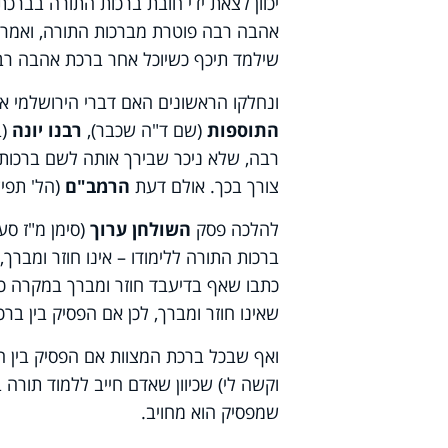
יכוון לצאת ידי חובת ברכות התורה בבר
אהבה רבה פוטרת מברכות התורה, ואמרו ע
שילמד תיכף כשיוכל אחר ברכת אהבה ר
ונחלקו הראשונים האם דברי הירושלמי א
התוספות
(שם ד"ה שכבר),
רבנו יונה
(ב
רבה, שלא ניכר שבירך אותה לשם ברכות
צורך בכך. אולם דעת
הרמב"ם
(הל' תפי
להלכה פסק
השולחן ערוך
(סימן מ"ז סעי
ברכות התורה ללימודו – אינו חוזר ומברך
כתבו שאף בדיעבד חוזר ומברך במקרה כז
שאינו חוזר ומברך, לכן אם הפסיק בין בר
ואף שבכל ברכת המצוות אם הפסיק בין ה
וקשה לי) שכיוון שאדם חייב ללמוד תורה 
שמפסיק הוא מחויב.