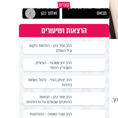
מכילים את זה? זוגיות
קצרים
אל תצאי לבחוץ עם פרצוף
במבחן, הפעם עם יהודית
כמו ה
מבואס
ואלתר כהן
גם ה
הרצאות ושיעורים
הרב זמיר כהן - התהוות היקום
וגיל העולם
הרב ירון אשכנזי - הציצית,
השכפ"ץ היהודי
הרב יצחק בצרי - גלגול נשמות
ביהדות
הרב זמיר כהן - הכוחות
ך.
הרוחניים שבאדם על פי היהדות
הרב שניר גואטה - ההזדמנות