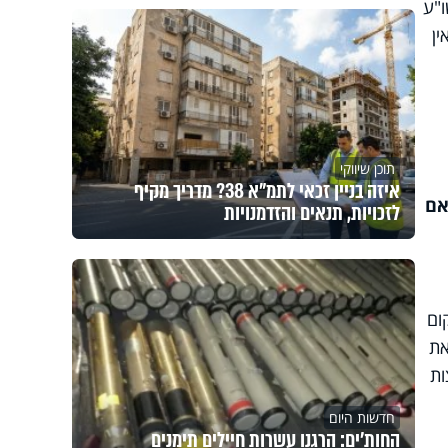
ו"ע
ין
תוכן שיווקי
איזה בניין זכאי לתמ"א 38? מדריך מקיף
אם
לזכויות, תנאים והזדמנויות
ום
את
ות
חדשות היום
החות'ים: הרגנו עשרות חיילים תימנים