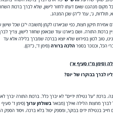
מכל מקום מנהגנו שאם דעתו לחזור לישון, שלא לברך ברכות השחר
, תולדות, ג', עמ' ל"ה) שכן המנהג.
 אמירת תיקון חצות, כפי שביארנו לקמן (תשובה י"ג) שכל שישן ש
ברכות התורה. ושם ביארנו עוד שבאופן שחוזר לישון, צריך לברך
נינו, טוב לכוון בפירוש שלא יוצא בברכה שמברך בלילה אלא עד
רי הכל, וכנזכר בספר
הלכה ברורה
(סימן ד', כ"ה)).
 (סימן מ"ו סעיף א')
יו לברך בבוקרו של יום?
ה. ברכת "על נטילת ידיים" לא יברך כלל. ברכות התורה יברך לא
לברך מחצות הלילה ואילך (מבואר
בשולחן ערוך
(סימן ד' סעיף י
ייב בנטילת ידים בבוקר, ומספק יטול בלא ברכה. ויסוד הספק הו