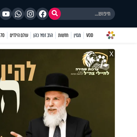
VOD
מגזין
חדשות
הרב זמיר כהן
עולם הילדים
70 שאלות
X