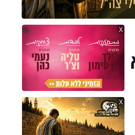
X
🔇
X