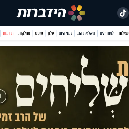
למתחילים
שאל את הרב
זמני היום
עלון
שופס
מחלקות
תרומות