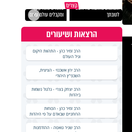
מכילי
קצרים
תשתמש באהבה של השם
פותחים פתח קטן -
במבחן
לטובתך
ומקבלים עולם עצום
ואלתר
הרצאות ושיעורים
This
is
a
modal
windo
הרב זמיר כהן - התהוות היקום
וגיל העולם
הרב ירון אשכנזי - הציצית,
השכפ"ץ היהודי
הרב יצחק בצרי - גלגול נשמות
ביהדות
הרב זמיר כהן - הכוחות
הרוחניים שבאדם על פי היהדות
הרב שניר גואטה - ההזדמנות