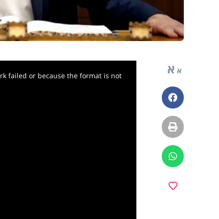
א
א
k failed or because the format is not
פייסבוק
הדפסה
ווטסאפ
y
מועדפים