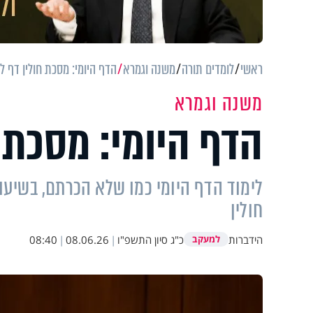
ראשי
לומדים תורה
משנה וגמרא
הדף היומי: מסכת חולין דף ל
משנה וגמרא
הדף היומי: מסכת 
לימוד הדף היומי כמו שלא הכרתם, בשיעור
חולין
הידברות
כ"ג סיון התשפ"ו
|
08.06.26
|
08:40
למעקב