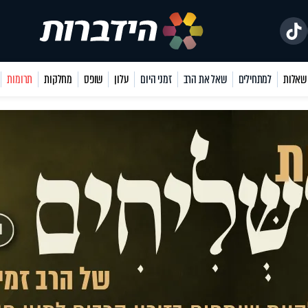
למתחילים
שאל את הרב
זמני היום
עלון
שופס
מחלקות
תרומות