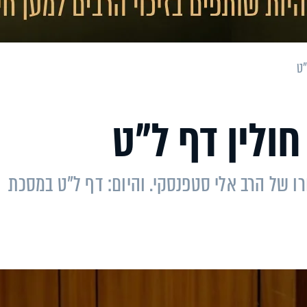
"ט
חולין דף ל"ט
ו של הרב אלי סטפנסקי. והיום: דף ל"ט במסכת