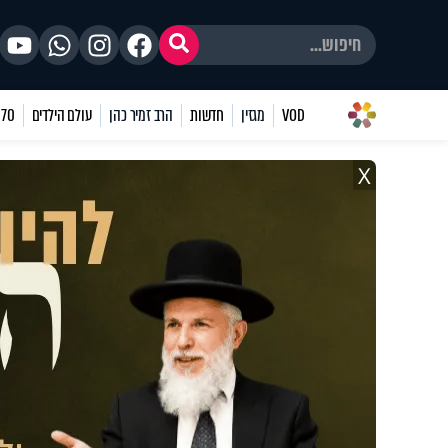
VOD
מגזין
חדשות
הרב זמיר כהן
עולם הילדים
70 שאלות
X