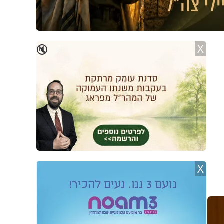
X
🔇
X