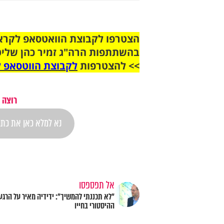
בהשתתפות הרה"ג זמיר כהן שליט
>> להצטרפות
לקבוצת הווטסאפ ל
רוצה 
אל תפספסו
"לא תכננתי להמשיך": ידידיה מאיר על הרגע
ההיסטורי בחייו