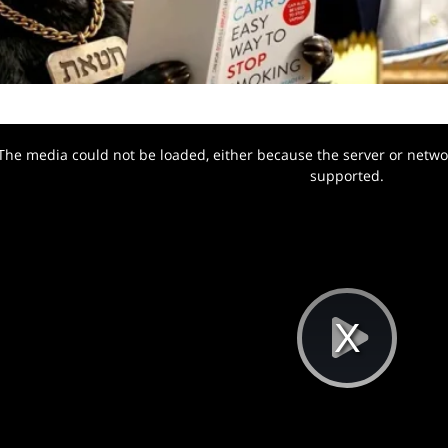
The media could not be loaded, either because the server or networ
w.
supported.
Pla