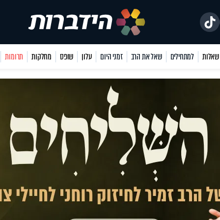
למתחילים
שאל את הרב
זמני היום
עלון
שופס
מחלקות
תרומות