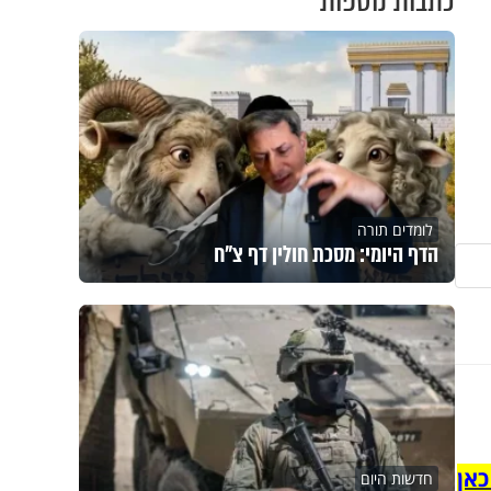
כתבות נוספות
לומדים תורה
הדף היומי: מסכת חולין דף צ"ח
כאן
חדשות היום