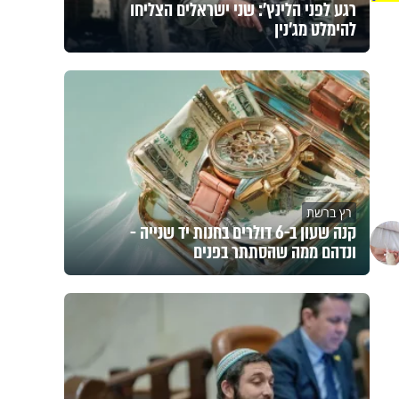
רגע לפני הלינץ': שני ישראלים הצליחו
להימלט מג'נין
רץ ברשת
קנה שעון ב-6 דולרים בחנות יד שנייה -
ונדהם ממה שהסתתר בפנים