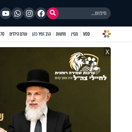
VOD
מגזין
חדשות
הרב זמיר כהן
עולם הילדים
70 שאלות
X