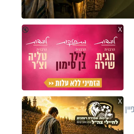
X
🔇
X
ין