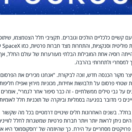
ם קשיים כלכליים הולכים וגוברים. תקציבי חלל הצטמצמו, שיתופי
פעולה בינלאומיים נפגעו בעקבות 
ייתה רוסיה אחת המובילות הבלתי מעורערות של עולם החלל, אך
 למסחרי ולתחרותי בהרבה.
יצר מקור הכנסה חדש, זוכה לביקורת. "אנחנו מכירים את הפרסום 
 שטחי פרסום על תלבושות אחידות, מכוניות מירוץ ואפילו חליפות
 על גבי טילים ממשלתיים - זה כבר סיפור אחר לגמרי", אומרים
ים כי מדובר בפגיעה בסמליות וביוקרה של תוכניות חלל לאומיות.
חלל. בשנים האחרונות חלים שינויים דרמטיים בכל מה שקשור
ם ניתן לראות יותר ויותר חברות פרטיות שמשגרות לחלל לוויינים
פרויקטים מסחריים על הירח. כך שהיוזמה של 'רוסקוסמוס' היא אול