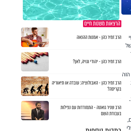
הרצאות משנות חיים
הרב זמיר כהן - אמנות ההנאה
מתיחות פוליטית וסנקציות, והתחרות מצד חברות פרטיות, כמו SpaceX של
הרב זמיר כהן - יהודי וגויה, לאן?
הזה
הרב זמיר כהן - האבולוציה: עובדה או תיאוריה
בקריסה?
הרב שניר גואטה - התמודדות עם נפילות
בעבודת השם
,
י