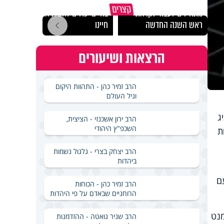
הרגעים הקשים ביותר
"הגמג
קצרים
מתחילים לעבוד לקראת
בחיים יכולים להצית את
ישרא
ראש השנה החדשה
חיינו
שלא 
הרצאות ושיעורים
הרב זמיר כהן - התהוות היקום
וגיל העולם
ג
הרב ירון אשכנזי - הציצית,
השכפ"ץ היהודי
ת
הרב יצחק בצרי - גלגול נשמות
ביהדות
ם
הרב זמיר כהן - הכוחות
הרוחניים שבאדם על פי היהדות
נט
הרב שניר גואטה - ההזדמנות